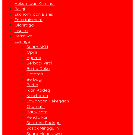
Hukum dan Kriminal
Religi
Ekonomi dan Bisnis
Entertainment
Olahraga
Inspira
Peristiwa
Lainnya
Suara KKN
Opini
Agama
Berbagi Viral
Berita Duka
Catatan
Berbagi
Berita
Iklan Kodeq
Kesehatan
Lowongan Pekerjaan
Otomatif
Pariwisata
Pendidikan
Seni dan Budaya
Sosok Minggu Ini
Suara Mahasiswa