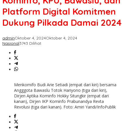
Kominfo, KPU, Bawaslu, dan
Platform
Digital
Platform Digital Komitmen
Komitmen
Dukung
Dukung Pilkada Damai 2024
Pilkada
Damai
2024
admin
Oktober 4, 2024
Oktober 4, 2024
Nasional
3743 Dilihat
Menkomifo Budi Arie Setiadi (empat dari kiri) bersama
Angggota Bawaslu Totok Hariyono (tiga dari kiri),
Dirjen Aptika Kominfo Hokky Situngkir (empat dari
kanan), Dirjen IKP Kominfo Prabunandya Revta
Revolusi (tiga dari kanan). Foto: Amiri Yandi/InfoPublik