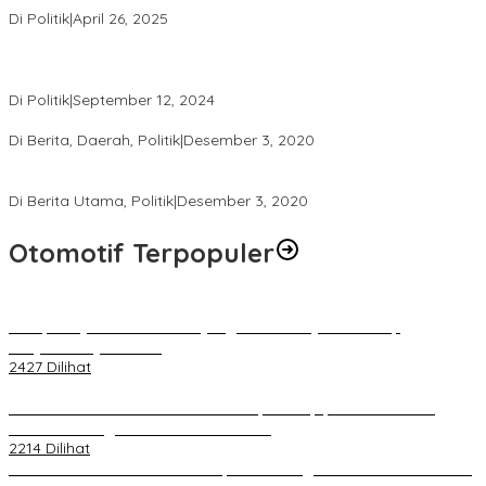
Di Politik
|
April 26, 2025
Perbedaan Kebijakan Sistem Pemilihan Umum yang Terjadi di
Amerika Serikat dan Indonesia
Di Politik
|
September 12, 2024
Polresta Mataram Siapkan 634 Personel Pengamanan Pilkada
Di Berita, Daerah, Politik
|
Desember 3, 2020
Tingkatkan Pengawasan di TPS, Panwascam Batukliang Gelar
Bimtek Untuk 173 Pengawas TPS
Di Berita Utama, Politik
|
Desember 3, 2020
Otomotif Terpopuler
Berapa Pajak Motor Listrik yang Perlu Dibayarkan? Intip
Penjelasannya Di Sini!
2427 Dilihat
PLN Pastikan Keandalan Listrik Tanpa Kedip pada Race 1 GT
World Challenge Asia 2025 Mandalika
2214 Dilihat
IOF Gelar Rakernas di Lombok, Guna Dongkrak Geliat Otomotif di