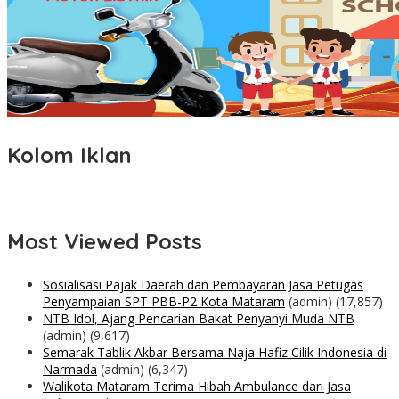
Kolom Iklan
Most Viewed Posts
Sosialisasi Pajak Daerah dan Pembayaran Jasa Petugas
Penyampaian SPT PBB-P2 Kota Mataram
(admin)
(17,857)
NTB Idol, Ajang Pencarian Bakat Penyanyi Muda NTB
(admin)
(9,617)
Semarak Tablik Akbar Bersama Naja Hafiz Cilik Indonesia di
Narmada
(admin)
(6,347)
Walikota Mataram Terima Hibah Ambulance dari Jasa