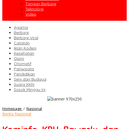
Tangan Berbagi
Teknologi
Video
Agama
Berbagi
Berbagi Viral
Catatan
Iklan Kodeq
Kesehatan
Opini
Otomatif
Pariwisata
Pendidikan
Seni dan Budaya
Suara KKN
Sosok Minggu Ini
Kominfo,
Homepage
/
Nasional
KPU,
Berita Nasional
Bawaslu,
dan