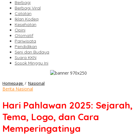
Berbagi
Berbagi Viral
Catatan
Iklan Kodeq
Kesehatan
Opini
Otomatif
Pariwisata
Pendidikan
Seni dan Budaya
Suara KKN
Sosok Minggu Ini
Hari
Homepage
/
Nasional
Pahlawan
Berita Nasional
2025:
Sejarah,
Hari Pahlawan 2025: Sejarah,
Tema,
Logo,
Tema, Logo, dan Cara
dan
Cara
Memperingatinya
Memperingatinya