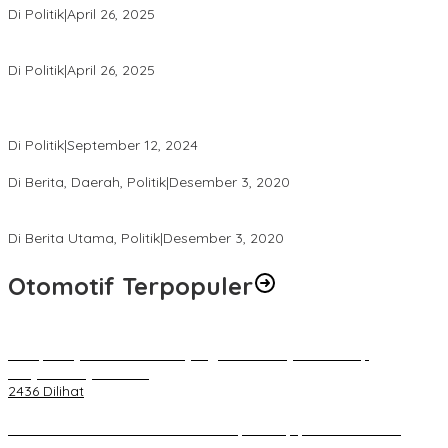
Di Politik
|
April 26, 2025
LAZ Yakin Bisa Berikan yang Terbaik Buat Partai
Di Politik
|
April 26, 2025
Perbedaan Kebijakan Sistem Pemilihan Umum yang Terjadi di
Amerika Serikat dan Indonesia
Di Politik
|
September 12, 2024
Polresta Mataram Siapkan 634 Personel Pengamanan Pilkada
Di Berita, Daerah, Politik
|
Desember 3, 2020
Tingkatkan Pengawasan di TPS, Panwascam Batukliang Gelar
Bimtek Untuk 173 Pengawas TPS
Di Berita Utama, Politik
|
Desember 3, 2020
Otomotif Terpopuler
Berapa Pajak Motor Listrik yang Perlu Dibayarkan? Intip
Penjelasannya Di Sini!
2436 Dilihat
PLN Pastikan Keandalan Listrik Tanpa Kedip pada Race 1 GT
World Challenge Asia 2025 Mandalika