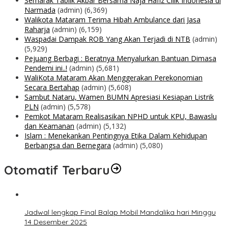
Semarak Tablik Akbar Bersama Naja Hafiz Cilik Indonesia di
Narmada
(admin)
(6,369)
Walikota Mataram Terima Hibah Ambulance dari Jasa
Raharja
(admin)
(6,159)
Waspadai Dampak ROB Yang Akan Terjadi di NTB
(admin)
(5,929)
Pejuang Berbagi : Beratnya Menyalurkan Bantuan Dimasa
Pendemi ini..!
(admin)
(5,681)
WaliKota Mataram Akan Menggerakan Perekonomian
Secara Bertahap
(admin)
(5,608)
Sambut Nataru, Wamen BUMN Apresiasi Kesiapan Listrik
PLN
(admin)
(5,578)
Pemkot Mataram Realisasikan NPHD untuk KPU, Bawaslu
dan Keamanan
(admin)
(5,132)
Islam : Menekankan Pentingnya Etika Dalam Kehidupan
Berbangsa dan Bernegara
(admin)
(5,080)
Otomatif Terbaru
Jadwal lengkap Final Balap Mobil Mandalika hari Minggu
14 Desember 2025