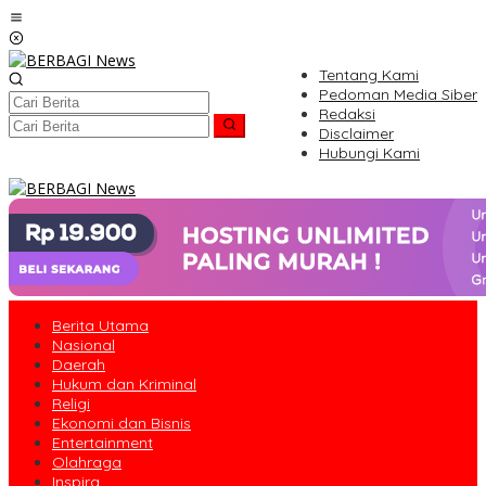
Lewati
ke
konten
Tentang Kami
Pedoman Media Siber
Redaksi
Disclaimer
Hubungi Kami
Berita Utama
Nasional
Daerah
Hukum dan Kriminal
Religi
Ekonomi dan Bisnis
Entertainment
Olahraga
Inspira