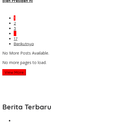
oleh Presiden RI
1
2
3
…
17
Berikutnya
No More Posts Available.
No more pages to load.
View More
Berita Terbaru