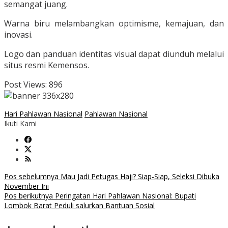
semangat juang.
Warna biru melambangkan optimisme, kemajuan, dan
inovasi.
Logo dan panduan identitas visual dapat diunduh melalui
situs resmi Kemensos.
Post Views:
896
Hari Pahlawan Nasional
Pahlawan Nasional
Ikuti Kami
Navigasi
Pos sebelumnya
Mau Jadi Petugas Haji? Siap-Siap, Seleksi Dibuka
November Ini
pos
Pos berikutnya
Peringatan Hari Pahlawan Nasional: Bupati
Lombok Barat Peduli salurkan Bantuan Sosial