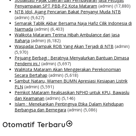
Sosialisasi Pajak Daerah dan Pembayaran Jasa Petugas
Penyampaian SPT PBB-P2 Kota Mataram
(admin)
(17,880)
NTB Idol, Ajang Pencarian Bakat Penyanyi Muda NTB
(admin)
(9,627)
Semarak Tablik Akbar Bersama Naja Hafiz Cilik Indonesia di
Narmada
(admin)
(6,403)
Walikota Mataram Terima Hibah Ambulance dari Jasa
Raharja
(admin)
(6,182)
Waspadai Dampak ROB Yang Akan Terjadi di NTB
(admin)
(5,970)
Pejuang Berbagi : Beratnya Menyalurkan Bantuan Dimasa
Pendemi ini..!
(admin)
(5,697)
WaliKota Mataram Akan Menggerakan Perekonomian
Secara Bertahap
(admin)
(5,618)
Sambut Nataru, Wamen BUMN Apresiasi Kesiapan Listrik
PLN
(admin)
(5,591)
Pemkot Mataram Realisasikan NPHD untuk KPU, Bawaslu
dan Keamanan
(admin)
(5,146)
Islam : Menekankan Pentingnya Etika Dalam Kehidupan
Berbangsa dan Bernegara
(admin)
(5,086)
Otomatif Terbaru