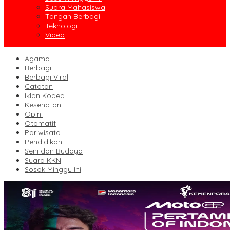
Suara Mahasiswa
Tangan Berbagi
Teknologi
Video
Agama
Berbagi
Berbagi Viral
Catatan
Iklan Kodeq
Kesehatan
Opini
Otomatif
Pariwisata
Pendidikan
Seni dan Budaya
Suara KKN
Sosok Minggu Ini