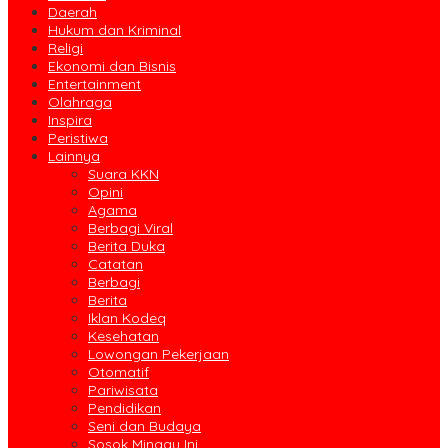
Daerah
Hukum dan Kriminal
Religi
Ekonomi dan Bisnis
Entertainment
Olahraga
Inspira
Peristiwa
Lainnya
Suara KKN
Opini
Agama
Berbagi Viral
Berita Duka
Catatan
Berbagi
Berita
Iklan Kodeq
Kesehatan
Lowongan Pekerjaan
Otomatif
Pariwisata
Pendidikan
Seni dan Budaya
Sosok Minggu Ini