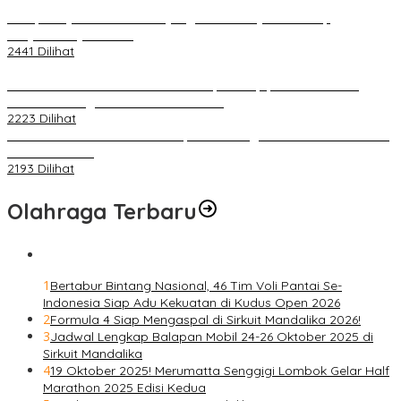
Berapa Pajak Motor Listrik yang Perlu Dibayarkan? Intip
Penjelasannya Di Sini!
2441 Dilihat
PLN Pastikan Keandalan Listrik Tanpa Kedip pada Race 1 GT
World Challenge Asia 2025 Mandalika
2223 Dilihat
IOF Gelar Rakernas di Lombok, Guna Dongkrak Geliat Otomotif di
Masa Pendemi
2193 Dilihat
Olahraga Terbaru
1
Bertabur Bintang Nasional, 46 Tim Voli Pantai Se-
Indonesia Siap Adu Kekuatan di Kudus Open 2026
2
Formula 4 Siap Mengaspal di Sirkuit Mandalika 2026!
3
Jadwal Lengkap Balapan Mobil 24-26 Oktober 2025 di
Sirkuit Mandalika
4
19 Oktober 2025! Merumatta Senggigi Lombok Gelar Half
Marathon 2025 Edisi Kedua