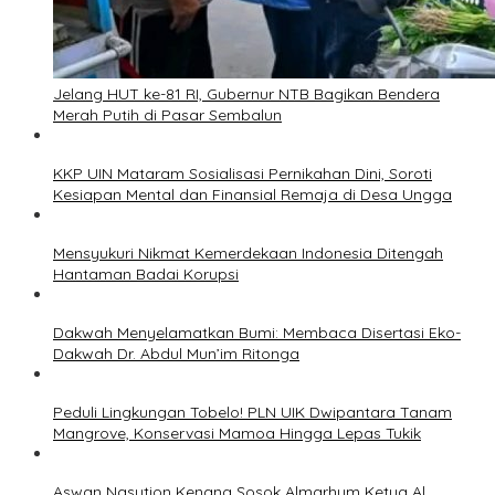
Jelang HUT ke-81 RI, Gubernur NTB Bagikan Bendera
Merah Putih di Pasar Sembalun
KKP UIN Mataram Sosialisasi Pernikahan Dini, Soroti
Kesiapan Mental dan Finansial Remaja di Desa Ungga
Mensyukuri Nikmat Kemerdekaan Indonesia Ditengah
Hantaman Badai Korupsi
Dakwah Menyelamatkan Bumi: Membaca Disertasi Eko-
Dakwah Dr. Abdul Mun’im Ritonga
Peduli Lingkungan Tobelo! PLN UIK Dwipantara Tanam
Mangrove, Konservasi Mamoa Hingga Lepas Tukik
Aswan Nasution Kenang Sosok Almarhum Ketua Al