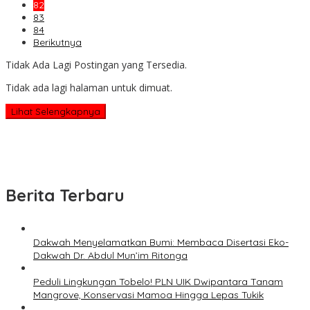
82
83
84
Berikutnya
Tidak Ada Lagi Postingan yang Tersedia.
Tidak ada lagi halaman untuk dimuat.
Lihat Selengkapnya
Berita Terbaru
Dakwah Menyelamatkan Bumi: Membaca Disertasi Eko-
Dakwah Dr. Abdul Mun’im Ritonga
Peduli Lingkungan Tobelo! PLN UIK Dwipantara Tanam
Mangrove, Konservasi Mamoa Hingga Lepas Tukik