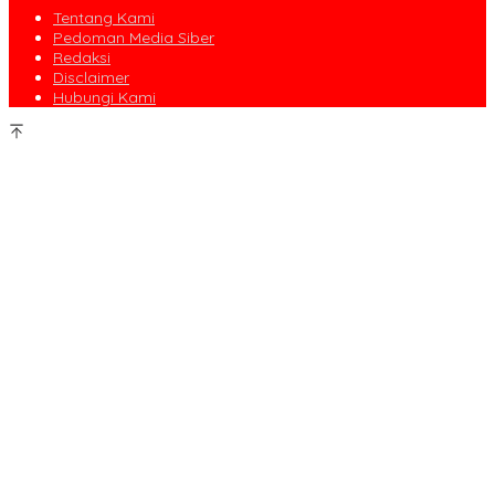
Tentang Kami
Pedoman Media Siber
Redaksi
Disclaimer
Hubungi Kami