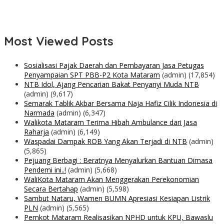
Most Viewed Posts
Sosialisasi Pajak Daerah dan Pembayaran Jasa Petugas
Penyampaian SPT PBB-P2 Kota Mataram
(admin)
(17,854)
NTB Idol, Ajang Pencarian Bakat Penyanyi Muda NTB
(admin)
(9,617)
Semarak Tablik Akbar Bersama Naja Hafiz Cilik Indonesia di
Narmada
(admin)
(6,347)
Walikota Mataram Terima Hibah Ambulance dari Jasa
Raharja
(admin)
(6,149)
Waspadai Dampak ROB Yang Akan Terjadi di NTB
(admin)
(5,865)
Pejuang Berbagi : Beratnya Menyalurkan Bantuan Dimasa
Pendemi ini..!
(admin)
(5,668)
WaliKota Mataram Akan Menggerakan Perekonomian
Secara Bertahap
(admin)
(5,598)
Sambut Nataru, Wamen BUMN Apresiasi Kesiapan Listrik
PLN
(admin)
(5,565)
Pemkot Mataram Realisasikan NPHD untuk KPU, Bawaslu