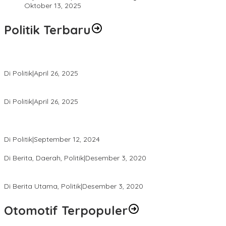
Oktober 13, 2025
Politik Terbaru
Usai Pimpin DPW PAN NTB, Muazzim Akbar Pimpin DPW PAN Bali
Di Politik
|
April 26, 2025
LAZ Yakin Bisa Berikan yang Terbaik Buat Partai
Di Politik
|
April 26, 2025
Perbedaan Kebijakan Sistem Pemilihan Umum yang Terjadi di
Amerika Serikat dan Indonesia
Di Politik
|
September 12, 2024
Polresta Mataram Siapkan 634 Personel Pengamanan Pilkada
Di Berita, Daerah, Politik
|
Desember 3, 2020
Tingkatkan Pengawasan di TPS, Panwascam Batukliang Gelar
Bimtek Untuk 173 Pengawas TPS
Di Berita Utama, Politik
|
Desember 3, 2020
Otomotif Terpopuler