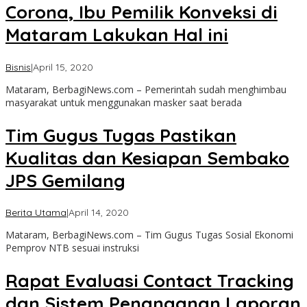
Corona, Ibu Pemilik Konveksi di
News
Mataram Lakukan Hal ini
oleh
Bisnis
|
April 15, 2020
admin
Mataram, BerbagiNews.com – Pemerintah sudah menghimbau
masyarakat untuk menggunakan masker saat berada
Tim Gugus Tugas Pastikan
Kualitas dan Kesiapan Sembako
JPS Gemilang
oleh
Berita Utama
|
April 14, 2020
admin
Mataram, BerbagiNews.com – Tim Gugus Tugas Sosial Ekonomi
Pemprov NTB sesuai instruksi
Rapat Evaluasi Contact Tracking
dan Sistem Penanganan Laporan