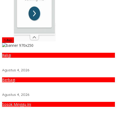
tutup
Religi
Dakwah Menyelamatkan Bumi: Membaca Disertasi Eko-Dakwah
Dr. Abdul Mun’im Ritonga
Agustus 4, 2026
Berbagi
Peduli Lingkungan Tobelo! PLN UIK Dwipantara Tanam
Mangrove, Konservasi Mamoa Hingga Lepas Tukik
Agustus 4, 2026
Sosok Minggu Ini
Aswan Nasution Kenang Sosok Almarhum Ketua Al Washliyah
NTB Prof. Dr. TGH. MS Udin, MA