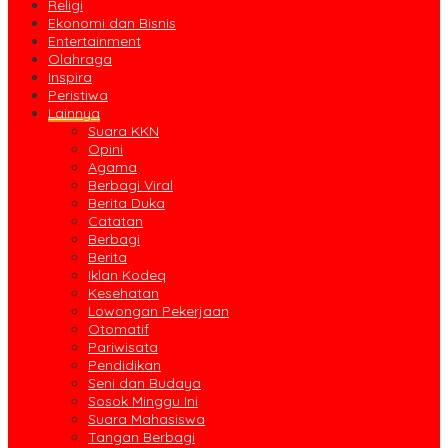
Religi
Ekonomi dan Bisnis
Entertainment
Olahraga
Inspira
Peristiwa
Lainnya
Suara KKN
Opini
Agama
Berbagi Viral
Berita Duka
Catatan
Berbagi
Berita
Iklan Kodeq
Kesehatan
Lowongan Pekerjaan
Otomatif
Pariwisata
Pendidikan
Seni dan Budaya
Sosok Minggu Ini
Suara Mahasiswa
Tangan Berbagi