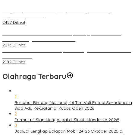
Berapa Pajak Motor Listrik yang Perlu Dibayarkan? Intip
Penjelasannya Di Sini!
2427 Dilihat
PLN Pastikan Keandalan Listrik Tanpa Kedip pada Race 1 GT
World Challenge Asia 2025 Mandalika
2213 Dilihat
IOF Gelar Rakernas di Lombok, Guna Dongkrak Geliat Otomotif di
Masa Pendemi
2182 Dilihat
Olahraga Terbaru
1
Bertabur Bintang Nasional, 46 Tim Voli Pantai Se-Indonesia
Siap Adu Kekuatan di Kudus Open 2026
2
Formula 4 Siap Mengaspal di Sirkuit Mandalika 2026!
3
Jadwal Lengkap Balapan Mobil 24-26 Oktober 2025 di