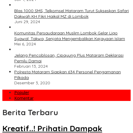
Blas 1000 SMS, Telkomsel Mataram Turut Sukseskan Safari
Dakwah KH Fikri Haikal MZ di Lombok
Juni 29, 2024
Komunitas Persaudaraan Muslim Lombok Gelar Liqo
Syawal: Takwa, Senjata Mengembalikan Kejayaan Islam
Mei 6, 2024
Jelang Pencoblosan, Cipayung Plus Mataram Deklarasi
Pemilu Damai
Februari 13, 2024
Polresta Mataram Siapkan 634 Personel Pengamanan
Pilkada
Desember 3, 2020
Populer
Komentar
Berita Terbaru
BERBAGI
Kreatif..! Prihatin Dampak