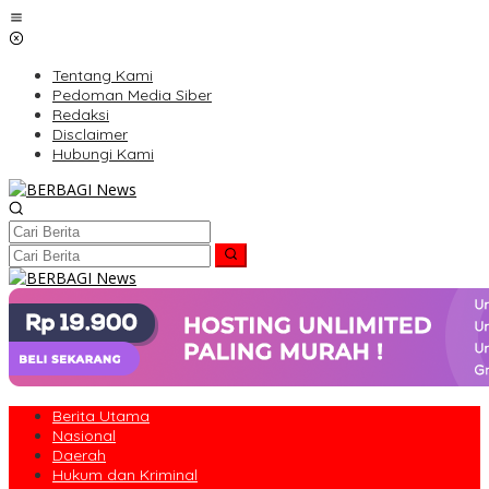
Lewati
ke
konten
Tentang Kami
Pedoman Media Siber
Redaksi
Disclaimer
Hubungi Kami
Berita Utama
Nasional
Daerah
Hukum dan Kriminal