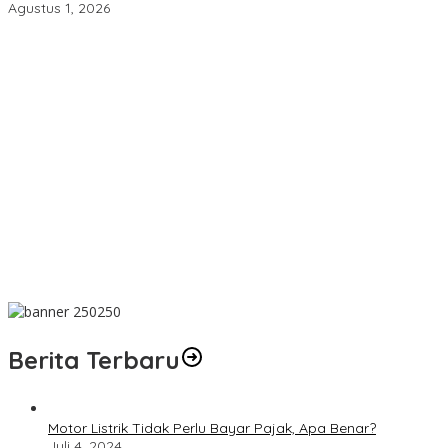
Agustus 1, 2026
Dakwah Menyelamatkan Bumi: Membaca Disertasi Eko-Dakwah
Dr. Abdul Mun’im Ritonga
Peduli Lingkungan Tobelo! PLN UIK Dwipantara Tanam
Mangrove, Konservasi Mamoa Hingga Lepas Tukik
Aswan Nasution Kenang Sosok Almarhum Ketua Al Washliyah
NTB Prof. Dr. TGH. MS Udin, MA
Innalillahi! Ketua Al Washliyah NTB Prof. Dr. TGH. MS Udin, MA
Tutup Usia
Terbaik! PLN Maluku Manfaatkan FABA untuk Penataan Sirkuit
Selawaring Tidore
Berita Terbaru
Motor Listrik Tidak Perlu Bayar Pajak, Apa Benar?
Juli 4, 2024