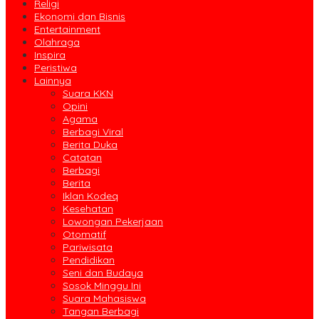
Religi
Ekonomi dan Bisnis
Entertainment
Olahraga
Inspira
Peristiwa
Lainnya
Suara KKN
Opini
Agama
Berbagi Viral
Berita Duka
Catatan
Berbagi
Berita
Iklan Kodeq
Kesehatan
Lowongan Pekerjaan
Otomatif
Pariwisata
Pendidikan
Seni dan Budaya
Sosok Minggu Ini
Suara Mahasiswa
Tangan Berbagi