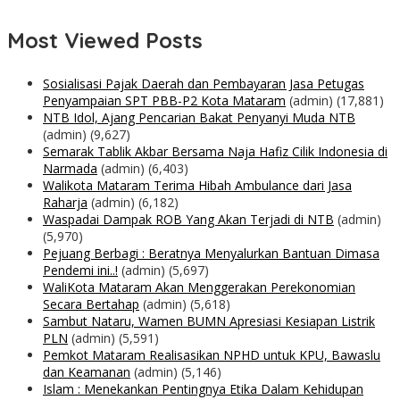
Most Viewed Posts
Sosialisasi Pajak Daerah dan Pembayaran Jasa Petugas
Penyampaian SPT PBB-P2 Kota Mataram
(admin)
(17,881)
NTB Idol, Ajang Pencarian Bakat Penyanyi Muda NTB
(admin)
(9,627)
Semarak Tablik Akbar Bersama Naja Hafiz Cilik Indonesia di
Narmada
(admin)
(6,403)
Walikota Mataram Terima Hibah Ambulance dari Jasa
Raharja
(admin)
(6,182)
Waspadai Dampak ROB Yang Akan Terjadi di NTB
(admin)
(5,970)
Pejuang Berbagi : Beratnya Menyalurkan Bantuan Dimasa
Pendemi ini..!
(admin)
(5,697)
WaliKota Mataram Akan Menggerakan Perekonomian
Secara Bertahap
(admin)
(5,618)
Sambut Nataru, Wamen BUMN Apresiasi Kesiapan Listrik
PLN
(admin)
(5,591)
Pemkot Mataram Realisasikan NPHD untuk KPU, Bawaslu
dan Keamanan
(admin)
(5,146)
Islam : Menekankan Pentingnya Etika Dalam Kehidupan