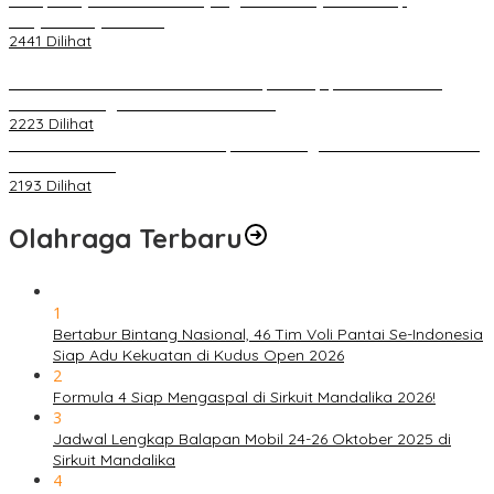
Penjelasannya Di Sini!
2441 Dilihat
PLN Pastikan Keandalan Listrik Tanpa Kedip pada Race 1 GT
World Challenge Asia 2025 Mandalika
2223 Dilihat
IOF Gelar Rakernas di Lombok, Guna Dongkrak Geliat Otomotif di
Masa Pendemi
2193 Dilihat
Olahraga Terbaru
1
Bertabur Bintang Nasional, 46 Tim Voli Pantai Se-Indonesia
Siap Adu Kekuatan di Kudus Open 2026
2
Formula 4 Siap Mengaspal di Sirkuit Mandalika 2026!
3
Jadwal Lengkap Balapan Mobil 24-26 Oktober 2025 di
Sirkuit Mandalika
4