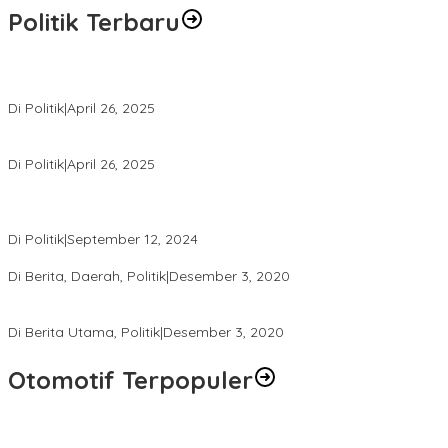
Politik Terbaru
Usai Pimpin DPW PAN NTB, Muazzim Akbar Pimpin DPW PAN Bali
Di Politik
|
April 26, 2025
LAZ Yakin Bisa Berikan yang Terbaik Buat Partai
Di Politik
|
April 26, 2025
Perbedaan Kebijakan Sistem Pemilihan Umum yang Terjadi di
Amerika Serikat dan Indonesia
Di Politik
|
September 12, 2024
Polresta Mataram Siapkan 634 Personel Pengamanan Pilkada
Di Berita, Daerah, Politik
|
Desember 3, 2020
Tingkatkan Pengawasan di TPS, Panwascam Batukliang Gelar
Bimtek Untuk 173 Pengawas TPS
Di Berita Utama, Politik
|
Desember 3, 2020
Otomotif Terpopuler
Berapa Pajak Motor Listrik yang Perlu Dibayarkan? Intip