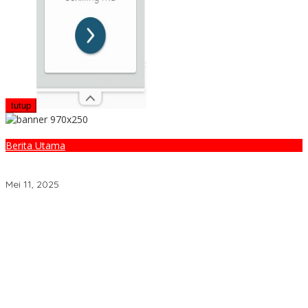
tutup
Berita Utama
PLN Kembali Sukses Amankan Kelistrikan Race 2 GT World
Challenge Asia 2025 di Mandalika
Mei 11, 2025
Jelang HUT ke-81 RI, Gubernur NTB Bagikan Bendera Merah Putih
di Pasar Sembalun
KKP UIN Mataram Sosialisasi Pernikahan Dini, Soroti Kesiapan
Mental dan Finansial Remaja di Desa Ungga
Mensyukuri Nikmat Kemerdekaan Indonesia Ditengah Hantaman
Badai Korupsi