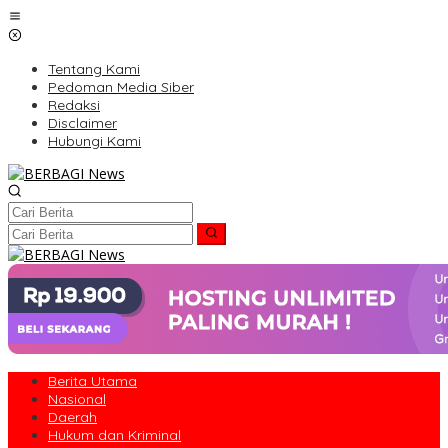
Lewati
ke
konten
Tentang Kami
Pedoman Media Siber
Redaksi
Disclaimer
Hubungi Kami
Berita Utama
Nasional
Daerah
Hukum dan Kriminal