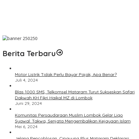
Dakwah Menyelamatkan Bumi: Membaca Disertasi Eko-Dakwah
Dr. Abdul Mun’im Ritonga
Peduli Lingkungan Tobelo! PLN UIK Dwipantara Tanam
Mangrove, Konservasi Mamoa Hingga Lepas Tukik
Berita Terbaru
Motor Listrik Tidak Perlu Bayar Pajak, Apa Benar?
Juli 4, 2024
Blas 1000 SMS, Telkomsel Mataram Turut Sukseskan Safari
Dakwah KH Fikri Haikal MZ di Lombok
Juni 29, 2024
Komunitas Persaudaraan Muslim Lombok Gelar Liqo
Syawal: Takwa, Senjata Mengembalikan Kejayaan Islam
Mei 6, 2024
Jelang Pencoblosan, Cipayung Plus Mataram Deklarasi