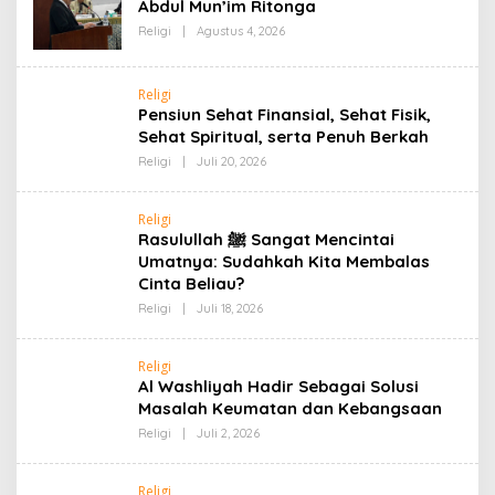
Abdul Mun’im Ritonga
Oleh
Religi
|
Agustus 4, 2026
Admin
Religi
Pensiun Sehat Finansial, Sehat Fisik,
Sehat Spiritual, serta Penuh Berkah
Oleh
Religi
|
Juli 20, 2026
Admin
Religi
Rasulullah ﷺ Sangat Mencintai
Umatnya: Sudahkah Kita Membalas
Cinta Beliau?
Oleh
Religi
|
Juli 18, 2026
Admin
Religi
Al Washliyah Hadir Sebagai Solusi
Masalah Keumatan dan Kebangsaan
Oleh
Religi
|
Juli 2, 2026
Admin
Religi