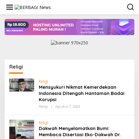
Lewati
ke
konten
Religi
Religi
Mensyukuri Nikmat Kemerdekaan
Indonesia Ditengah Hantaman Badai
Korupsi
Oleh
Religi
|
Agustus 7, 2026
Admin
Religi
Dakwah Menyelamatkan Bumi:
Membaca Disertasi Eko-Dakwah Dr.