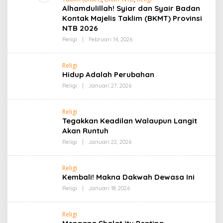
Alhamdulillah! Syiar dan Syair Badan
Kontak Majelis Taklim (BKMT) Provinsi
NTB 2026
Oleh
Religi
|
Februari 14, 2026
Admin
Religi
Hidup Adalah Perubahan
Oleh
Religi
|
Januari 27, 2026
Admin
Religi
Tegakkan Keadilan Walaupun Langit
Akan Runtuh
Oleh
Religi
|
Januari 22, 2026
Admin
Religi
Kembali! Makna Dakwah Dewasa Ini
Oleh
Religi
|
Januari 18, 2026
Admin
Religi