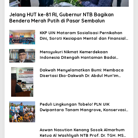
Jelang HUT ke-81 RI, Gubernur NTB Bagikan
Bendera Merah Putih di Pasar Sembalun
KKP UIN Mataram Sosialisasi Pernikahan
Dini, Soroti Kesiapan Mental dan Finansial
Remaja di Desa Ungga
Mensyukuri Nikmat Kemerdekaan
Indonesia Ditengah Hantaman Badai
Korupsi
Dakwah Menyelamatkan Bumi: Membaca
Disertasi Eko-Dakwah Dr. Abdul Mun’im
Ritonga
Peduli Lingkungan Tobelo! PLN UIK
Dwipantara Tanam Mangrove, Konservasi
Mamoa Hingga Lepas Tukik
Aswan Nasution Kenang Sosok Almarhum
Ketua Al Washliyah NTB Prof. Dr. TGH. MS