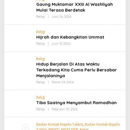
Gaung Muktamar XXIII Al Washliyah
Mulai Terasa Berdetak
Oleh
Religi
|
Juni 26, 2026
Admin
Religi
Hijrah dan Kebangkitan Ummat
Oleh
Religi
|
Juni 13, 2026
Admin
Religi
Hidup Berjalan Di Atas Waktu
Terkadang Kita Cuma Perlu Bersabar
Menjalaninya
Oleh
Religi
|
Maret 29, 2026
Admin
Religi
Tiba Saatnya Menyambut Ramadhan
Oleh
Religi
|
Februari 15, 2026
Admin
Badan Kontak Majelis Taklim
,
Badan Kontak Majelis
Taklim (BKMT)
,
BKMT NTB
,
Religi