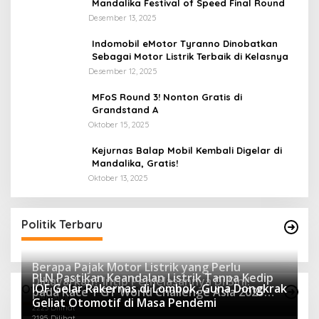
Mandalika Festival of Speed Final Round
Desember 13, 2025
Indomobil eMotor Tyranno Dinobatkan
Sebagai Motor Listrik Terbaik di Kelasnya
Desember 12, 2025
MFoS Round 3! Nonton Gratis di
Grandstand A
Oktober 15, 2025
Kejurnas Balap Mobil Kembali Digelar di
Mandalika, Gratis!
Oktober 13, 2025
Politik Terbaru
Berapa Pajak Motor Listrik yang Perlu
PLN Pastikan Keandalan Listrik Tanpa Kedip
Dibayarkan? Intip Penjelasannya Di Sini!
IOF Gelar Rakernas di Lombok, Guna Dongkrak
Otomotif Terpopuler
pada Race 1 GT World Challenge Asia 2025
2441 Dilihat
Geliat Otomotif di Masa Pendemi
Mandalika
2223 Dilihat
2195 Dilihat