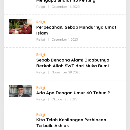
Mengapa Shalat itu Penting
Oleh
Religi
|
Desember 14, 2025
Admin
Religi
Perpecahan, Sebab Mundurnya Umat
Islam
Oleh
Religi
|
Desember 1, 2025
Admin
Religi
Sebab Bencana Alam! Dicabutnya
Berkah Allah SWT dari Muka Bumi
Oleh
Religi
|
November 28, 2025
Admin
Religi
Ada Apa Dengan Umur 40 Tahun ?
Oleh
Religi
|
Oktober 25, 2025
Admin
Religi
Kita Telah Kehilangan Perhiasan
Terbaik: Akhlak