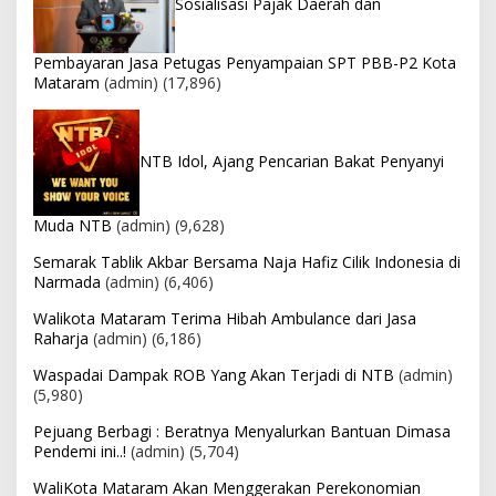
Sosialisasi Pajak Daerah dan
Pembayaran Jasa Petugas Penyampaian SPT PBB-P2 Kota
Mataram
(admin)
(17,896)
NTB Idol, Ajang Pencarian Bakat Penyanyi
Muda NTB
(admin)
(9,628)
Semarak Tablik Akbar Bersama Naja Hafiz Cilik Indonesia di
Narmada
(admin)
(6,406)
Walikota Mataram Terima Hibah Ambulance dari Jasa
Raharja
(admin)
(6,186)
Waspadai Dampak ROB Yang Akan Terjadi di NTB
(admin)
(5,980)
Pejuang Berbagi : Beratnya Menyalurkan Bantuan Dimasa
Pendemi ini..!
(admin)
(5,704)
WaliKota Mataram Akan Menggerakan Perekonomian