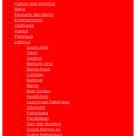
Hukum dan Kriminal
Religi
Ekonomi dan Bisnis
Entertainment
Olahraga
Inspira
Peristiwa
Lainnya
Suara KKN
Opini
Agama
Berbagi Viral
Berita Duka
Catatan
Berbagi
Berita
Iklan Kodeq
Kesehatan
Lowongan Pekerjaan
Otomatif
Pariwisata
Pendidikan
Seni dan Budaya
Sosok Minggu Ini
Suara Mahasiswa