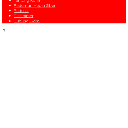
Tentang Kami
Pedoman Media Siber
Redaksi
Disclaimer
Hubungi Kami