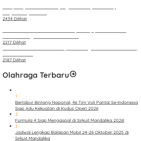
Berapa Pajak Motor Listrik yang Perlu Dibayarkan? Intip
Penjelasannya Di Sini!
2434 Dilihat
PLN Pastikan Keandalan Listrik Tanpa Kedip pada Race 1 GT
World Challenge Asia 2025 Mandalika
2217 Dilihat
IOF Gelar Rakernas di Lombok, Guna Dongkrak Geliat Otomotif di
Masa Pendemi
2187 Dilihat
Olahraga Terbaru
1
Bertabur Bintang Nasional, 46 Tim Voli Pantai Se-Indonesia
Siap Adu Kekuatan di Kudus Open 2026
2
Formula 4 Siap Mengaspal di Sirkuit Mandalika 2026!
3
Jadwal Lengkap Balapan Mobil 24-26 Oktober 2025 di
Sirkuit Mandalika