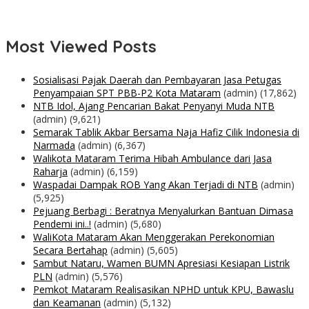
Most Viewed Posts
Sosialisasi Pajak Daerah dan Pembayaran Jasa Petugas
Penyampaian SPT PBB-P2 Kota Mataram
(admin)
(17,862)
NTB Idol, Ajang Pencarian Bakat Penyanyi Muda NTB
(admin)
(9,621)
Semarak Tablik Akbar Bersama Naja Hafiz Cilik Indonesia di
Narmada
(admin)
(6,367)
Walikota Mataram Terima Hibah Ambulance dari Jasa
Raharja
(admin)
(6,159)
Waspadai Dampak ROB Yang Akan Terjadi di NTB
(admin)
(5,925)
Pejuang Berbagi : Beratnya Menyalurkan Bantuan Dimasa
Pendemi ini..!
(admin)
(5,680)
WaliKota Mataram Akan Menggerakan Perekonomian
Secara Bertahap
(admin)
(5,605)
Sambut Nataru, Wamen BUMN Apresiasi Kesiapan Listrik
PLN
(admin)
(5,576)
Pemkot Mataram Realisasikan NPHD untuk KPU, Bawaslu
dan Keamanan
(admin)
(5,132)