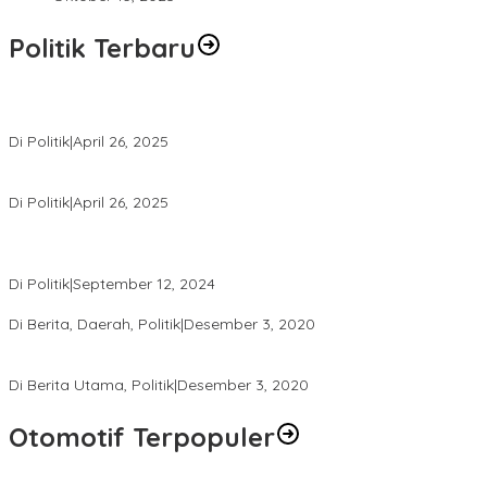
Politik Terbaru
Usai Pimpin DPW PAN NTB, Muazzim Akbar Pimpin DPW PAN Bali
Di Politik
|
April 26, 2025
LAZ Yakin Bisa Berikan yang Terbaik Buat Partai
Di Politik
|
April 26, 2025
Perbedaan Kebijakan Sistem Pemilihan Umum yang Terjadi di
Amerika Serikat dan Indonesia
Di Politik
|
September 12, 2024
Polresta Mataram Siapkan 634 Personel Pengamanan Pilkada
Di Berita, Daerah, Politik
|
Desember 3, 2020
Tingkatkan Pengawasan di TPS, Panwascam Batukliang Gelar
Bimtek Untuk 173 Pengawas TPS
Di Berita Utama, Politik
|
Desember 3, 2020
Otomotif Terpopuler