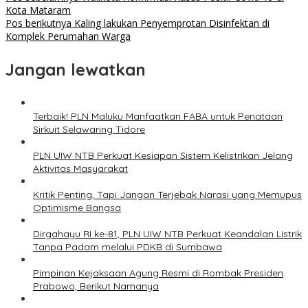
Navigasi
Kota Mataram
pos
Pos berikutnya
Kaling lakukan Penyemprotan Disinfektan di
Komplek Perumahan Warga
Jangan lewatkan
Terbaik! PLN Maluku Manfaatkan FABA untuk Penataan
Sirkuit Selawaring Tidore
PLN UIW NTB Perkuat Kesiapan Sistem Kelistrikan Jelang
Aktivitas Masyarakat
Kritik Penting, Tapi Jangan Terjebak Narasi yang Memupus
Optimisme Bangsa
Dirgahayu RI ke-81, PLN UIW NTB Perkuat Keandalan Listrik
Tanpa Padam melalui PDKB di Sumbawa
Pimpinan Kejaksaan Agung Resmi di Rombak Presiden
Prabowo, Berikut Namanya