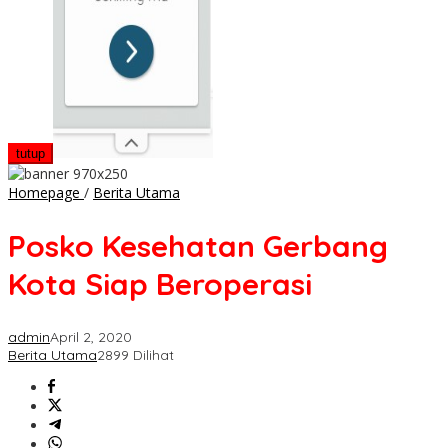
tutup
Posko
Homepage
/
Berita Utama
Kesehatan
Gerbang
Posko Kesehatan Gerbang
Kota
Siap
Kota Siap Beroperasi
Beroperasi
admin
April 2, 2020
Berita Utama
2899 Dilihat