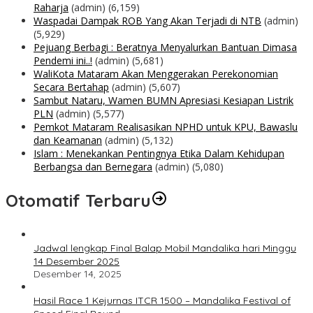
Raharja
(admin)
(6,159)
Waspadai Dampak ROB Yang Akan Terjadi di NTB
(admin)
(5,929)
Pejuang Berbagi : Beratnya Menyalurkan Bantuan Dimasa
Pendemi ini..!
(admin)
(5,681)
WaliKota Mataram Akan Menggerakan Perekonomian
Secara Bertahap
(admin)
(5,607)
Sambut Nataru, Wamen BUMN Apresiasi Kesiapan Listrik
PLN
(admin)
(5,577)
Pemkot Mataram Realisasikan NPHD untuk KPU, Bawaslu
dan Keamanan
(admin)
(5,132)
Islam : Menekankan Pentingnya Etika Dalam Kehidupan
Berbangsa dan Bernegara
(admin)
(5,080)
Otomatif Terbaru
Jadwal lengkap Final Balap Mobil Mandalika hari Minggu
14 Desember 2025
Desember 14, 2025
Hasil Race 1 Kejurnas ITCR 1500 – Mandalika Festival of