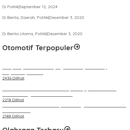
Amerika Serikat dan Indonesia
Di Politik
|
September 12, 2024
Polresta Mataram Siapkan 634 Personel Pengamanan Pilkada
Di Berita, Daerah, Politik
|
Desember 3, 2020
Tingkatkan Pengawasan di TPS, Panwascam Batukliang Gelar
Bimtek Untuk 173 Pengawas TPS
Di Berita Utama, Politik
|
Desember 3, 2020
Otomotif Terpopuler
Berapa Pajak Motor Listrik yang Perlu Dibayarkan? Intip
Penjelasannya Di Sini!
2436 Dilihat
PLN Pastikan Keandalan Listrik Tanpa Kedip pada Race 1 GT
World Challenge Asia 2025 Mandalika
2218 Dilihat
IOF Gelar Rakernas di Lombok, Guna Dongkrak Geliat Otomotif di
Masa Pendemi
2188 Dilihat