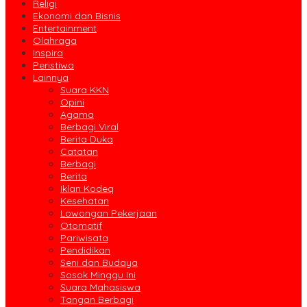
Religi
Ekonomi dan Bisnis
Entertainment
Olahraga
Inspira
Peristiwa
Lainnya
Suara KKN
Opini
Agama
Berbagi Viral
Berita Duka
Catatan
Berbagi
Berita
Iklan Kodeq
Kesehatan
Lowongan Pekerjaan
Otomatif
Pariwisata
Pendidikan
Seni dan Budaya
Sosok Minggu Ini
Suara Mahasiswa
Tangan Berbagi