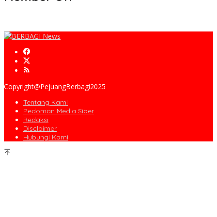
Copyright@PejuangBerbagi2025
Tentang Kami
Pedoman Media Siber
Redaksi
Disclaimer
Hubungi Kami