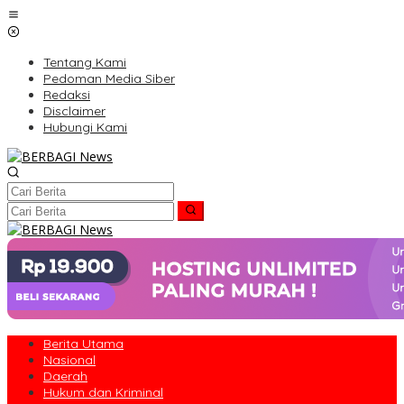
Lewati
ke
konten
Tentang Kami
Pedoman Media Siber
Redaksi
Disclaimer
Hubungi Kami
Berita Utama
Nasional
Daerah
Hukum dan Kriminal