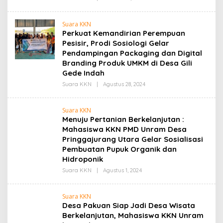
Admin
Suara KKN
Perkuat Kemandirian Perempuan
Pesisir, Prodi Sosiologi Gelar
Pendampingan Packaging dan Digital
Branding Produk UMKM di Desa Gili
Gede Indah
Oleh
Suara KKN
|
Agustus 28, 2024
Admin
Suara KKN
Menuju Pertanian Berkelanjutan :
Mahasiswa KKN PMD Unram Desa
Pringgajurang Utara Gelar Sosialisasi
Pembuatan Pupuk Organik dan
Hidroponik
Oleh
Suara KKN
|
Agustus 1, 2024
Admin
Suara KKN
Desa Pakuan Siap Jadi Desa Wisata
Berkelanjutan, Mahasiswa KKN Unram