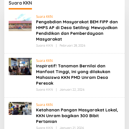
Suara KKN
Suara KKN
Pengabdian Masyarakat BEM FIPP dan
HMPS AP di Desa Setiling: Mewujudkan
Pendidikan dan Pemberdayaan
Masyarakat
Oleh
Suara KKN
|
Februari 28, 2026
Admin
Suara KKN
Inspiratif! Tanaman Bernilai dan
Manfaat Tinggi, Ini yang dilakukan
Mahasiswa KKN PMD Unram Desa
Peresak
Oleh
Suara KKN
|
Januari 22, 2026
Admin
Suara KKN
Ketahanan Pangan Masyarakat Lokal,
KKN Unram bagikan 300 Bibit
Pertanian
Oleh
Suara KKN
|
Januari 21, 2026