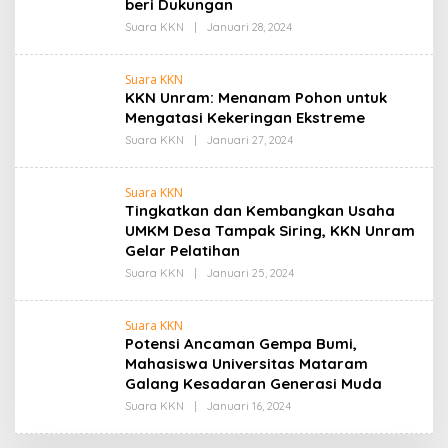
beri Dukungan
Oleh
Suara KKN
|
Januari 28, 2024
Admin
Suara KKN
KKN Unram: Menanam Pohon untuk
Mengatasi Kekeringan Ekstreme
Oleh
Suara KKN
|
Januari 27, 2024
Admin
Suara KKN
Tingkatkan dan Kembangkan Usaha
UMKM Desa Tampak Siring, KKN Unram
Gelar Pelatihan
Oleh
Suara KKN
|
Januari 25, 2024
Admin
Suara KKN
Potensi Ancaman Gempa Bumi,
Mahasiswa Universitas Mataram
Galang Kesadaran Generasi Muda
Oleh
Suara KKN
|
Januari 16, 2024
Admin