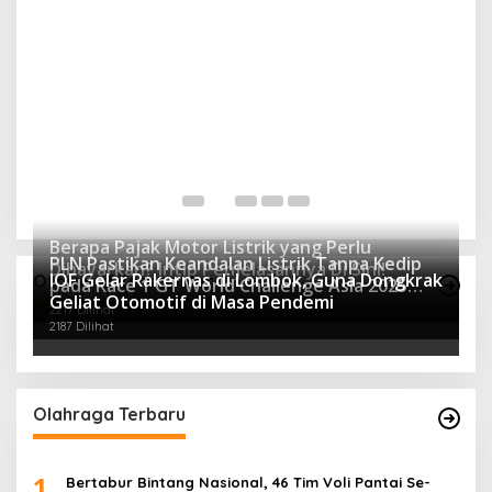
P
y
Di 
Berapa Pajak Motor Listrik yang Perlu
PLN Pastikan Keandalan Listrik Tanpa Kedip
Dibayarkan? Intip Penjelasannya Di Sini!
IOF Gelar Rakernas di Lombok, Guna Dongkrak
Otomotif Terpopuler
pada Race 1 GT World Challenge Asia 2025
2434 Dilihat
Geliat Otomotif di Masa Pendemi
Mandalika
2217 Dilihat
2187 Dilihat
Olahraga Terbaru
1
Bertabur Bintang Nasional, 46 Tim Voli Pantai Se-