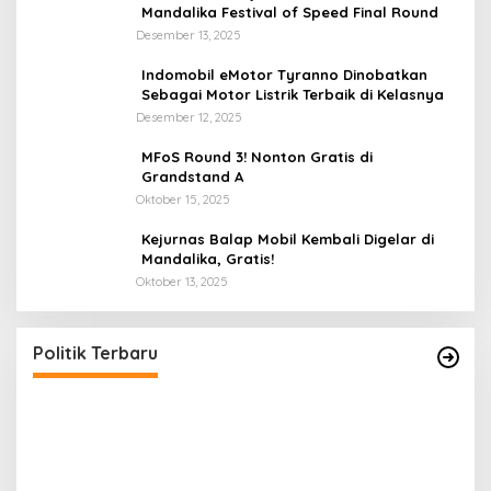
Mandalika Festival of Speed Final Round
Desember 13, 2025
Indomobil eMotor Tyranno Dinobatkan
Sebagai Motor Listrik Terbaik di Kelasnya
Desember 12, 2025
MFoS Round 3! Nonton Gratis di
Grandstand A
Oktober 15, 2025
Kejurnas Balap Mobil Kembali Digelar di
Mandalika, Gratis!
Oktober 13, 2025
LAZ Yakin Bisa Berikan yang Terbaik Buat
Partai
Di Politik
|
April 26, 2025
Politik Terbaru