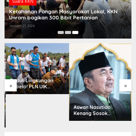
Suara KKN
Ketahanan Pangan Masyarakat Lokal, KKN
Unram bagikan 300 Bibit Pertanian
Januari 21, 2026
Peduli Lingkungan
«
»
Tobelo! PLN UIK
Dwipantara Tanam
Mangrove, Konservasi
Mamoa Hingga Lepas
Aswan Nasution
Tukik
Kenang Sosok
Almarhum Ketua Al
Washliyah NTB Prof.
Dr. TGH. MS Udin, MA