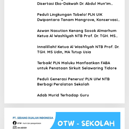
Disertasi Eko-Dakwah Dr. Abdul Mun’im
Ritonga
Peduli Lingkungan Tobelo! PLN UIK
Dwipantara Tanam Mangrove, Konservasi
Mamoa Hingga Lepas Tukik
Aswan Nasution Kenang Sosok Almarhum
Ketua Al Washliyah NTB Prof. Dr. TGH. MS
Udin, MA
Innalillahi! Ketua Al Washliyah NTB Prof. Dr.
TGH. MS Udin, MA Tutup Usia
Terbaik! PLN Maluku Manfaatkan FABA
untuk Penataan Sirkuit Selawaring Tidore
Peduli Generasi Penerus! PLN UIW NTB
Berbagi Peralatan Sekolah
Adab Murid Terhadap Guru