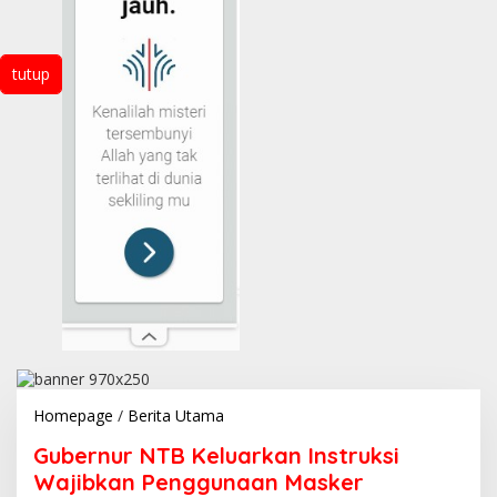
tutup
Gubernur
Homepage
/
Berita Utama
NTB
Gubernur NTB Keluarkan Instruksi
Keluarkan
Instruksi
Wajibkan Penggunaan Masker
Wajibkan