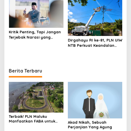
Kritik Penting, Tapi Jangan
Terjebak Narasi yang
Dirgahayu RI ke-81, PLN UIW
Memupus Optimisme
NTB Perkuat Keandalan
Bangsa
Listrik Tanpa Padam
melalui PDKB di Sumbawa
Berita Terbaru
Terbaik! PLN Maluku
Manfaatkan FABA untuk
Akad Nikah, Sebuah
Penataan Sirkuit
Perjanjian Yang Agung
Selawaring Tidore