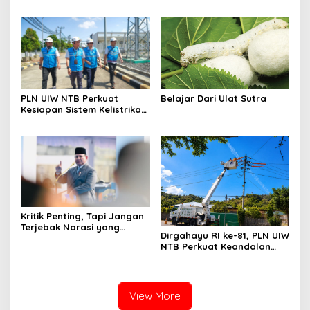
PLN UIW NTB Perkuat
Belajar Dari Ulat Sutra
Kesiapan Sistem Kelistrikan
Jelang Aktivitas
Masyarakat
Kritik Penting, Tapi Jangan
Terjebak Narasi yang
Dirgahayu RI ke-81, PLN UIW
Memupus Optimisme
NTB Perkuat Keandalan
Bangsa
Listrik Tanpa Padam
melalui PDKB di Sumbawa
View More