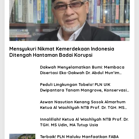
Mensyukuri Nikmat Kemerdekaan Indonesia
Ditengah Hantaman Badai Korupsi
Dakwah Menyelamatkan Bumi: Membaca
Disertasi Eko-Dakwah Dr. Abdul Mun’im
Ritonga
Peduli Lingkungan Tobelo! PLN UIK
Dwipantara Tanam Mangrove, Konservasi
Mamoa Hingga Lepas Tukik
Aswan Nasution Kenang Sosok Almarhum
Ketua Al Washliyah NTB Prof. Dr. TGH. MS
Udin, MA
Innalillahi! Ketua Al Washliyah NTB Prof. Dr.
TGH. MS Udin, MA Tutup Usia
Terbaik! PLN Maluku Manfaatkan FABA