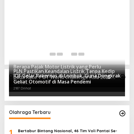
Berapa Pajak Motor Listrik yang Perlu
PLN Pastikan Keandalan Listrik Tanpa Kedip
Dibayarkan? Intip Penjelasannya Di Sini!
IOF Gelar Rakernas di Lombok, Guna Dongkrak
Otomotif Terpopuler
pada Race 1 GT World Challenge Asia 2025
2434 Dilihat
Geliat Otomotif di Masa Pendemi
Mandalika
2217 Dilihat
2187 Dilihat
Olahraga Terbaru
1
Bertabur Bintang Nasional, 46 Tim Voli Pantai Se-