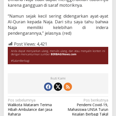
karena gangguan di saraf motoriknya.
“Namun sejak kecil sering didengarkan ayat-ayat
Al-Quran kepada Naja. Dari situ saya tahu bahwa
Naja memiliki kelebihan di indera
pendengarannya,” jelasnya. (red)
Post Views:
4,421
Ikuti Kami
Navigasi
Pos sebelumnya
Pos berikutnya
Walikota Mataram Terima
Pendemi Covid-19,
pos
Hibah Ambulance dari Jasa
Mahasiswa UNSA Turun
Raharja
Kejalan Berbagi Takjil