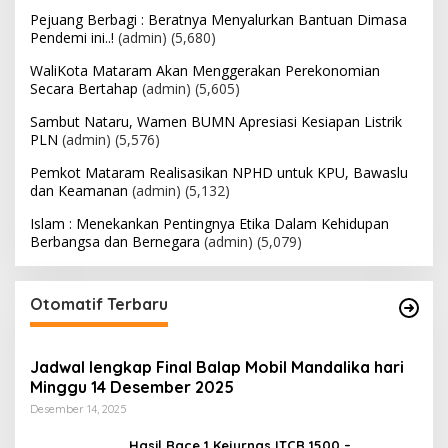
Pejuang Berbagi : Beratnya Menyalurkan Bantuan Dimasa
Pendemi ini..!
(admin)
(5,680)
WaliKota Mataram Akan Menggerakan Perekonomian
Secara Bertahap
(admin)
(5,605)
Sambut Nataru, Wamen BUMN Apresiasi Kesiapan Listrik
PLN
(admin)
(5,576)
Pemkot Mataram Realisasikan NPHD untuk KPU, Bawaslu
dan Keamanan
(admin)
(5,132)
Islam : Menekankan Pentingnya Etika Dalam Kehidupan
Berbangsa dan Bernegara
(admin)
(5,079)
Otomatif Terbaru
Jadwal lengkap Final Balap Mobil Mandalika hari
Minggu 14 Desember 2025
Desember 14, 2025
Hasil Race 1 Kejurnas ITCR 1500 –