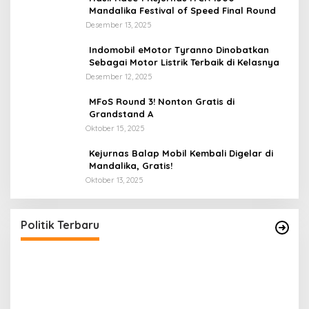
Mandalika Festival of Speed Final Round
Desember 13, 2025
Indomobil eMotor Tyranno Dinobatkan
Sebagai Motor Listrik Terbaik di Kelasnya
Desember 12, 2025
MFoS Round 3! Nonton Gratis di
Grandstand A
Oktober 15, 2025
Kejurnas Balap Mobil Kembali Digelar di
Mandalika, Gratis!
Oktober 13, 2025
Perbedaan Kebijakan Sistem Pemilihan Umum
P
yang Terjadi di Amerika Serikat dan Indonesia
P
Di Politik
|
September 12, 2024
Di 
Politik Terbaru