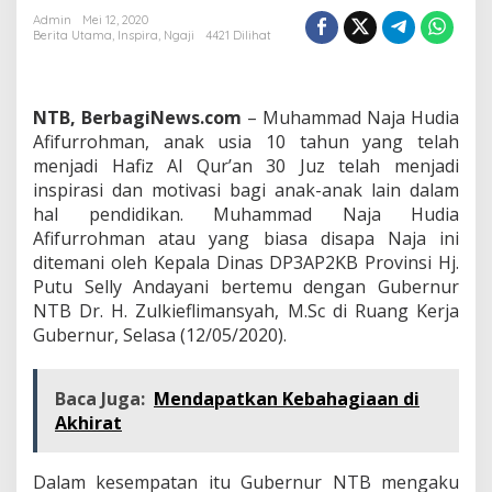
Cilik
Admin
Mei 12, 2020
Berita Utama
,
Inspira
,
Ngaji
4421 Dilihat
Hafal
Al-
Qur'an
30
NTB, BerbagiNews.com
– Muhammad Naja Hudia
Juz
dengan
Afifurrohman, anak usia 10 tahun yang telah
Artinya
menjadi Hafiz Al Qur’an 30 Juz telah menjadi
inspirasi dan motivasi bagi anak-anak lain dalam
hal pendidikan. Muhammad Naja Hudia
Afifurrohman atau yang biasa disapa Naja ini
ditemani oleh Kepala Dinas DP3AP2KB Provinsi Hj.
Putu Selly Andayani bertemu dengan Gubernur
NTB Dr. H. Zulkieflimansyah, M.Sc di Ruang Kerja
Gubernur, Selasa (12/05/2020).
Baca Juga:
Mendapatkan Kebahagiaan di
Akhirat
Dalam kesempatan itu Gubernur NTB mengaku