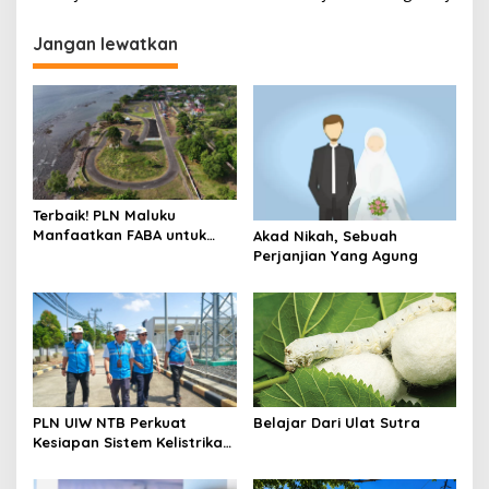
Jangan lewatkan
Terbaik! PLN Maluku
Manfaatkan FABA untuk
Akad Nikah, Sebuah
Penataan Sirkuit
Perjanjian Yang Agung
Selawaring Tidore
PLN UIW NTB Perkuat
Belajar Dari Ulat Sutra
Kesiapan Sistem Kelistrikan
Jelang Aktivitas
Masyarakat