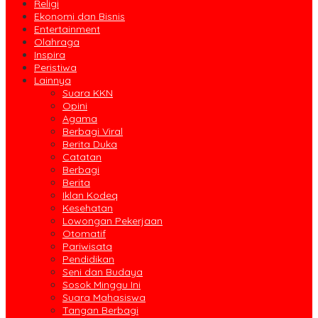
Religi
Ekonomi dan Bisnis
Entertainment
Olahraga
Inspira
Peristiwa
Lainnya
Suara KKN
Opini
Agama
Berbagi Viral
Berita Duka
Catatan
Berbagi
Berita
Iklan Kodeq
Kesehatan
Lowongan Pekerjaan
Otomatif
Pariwisata
Pendidikan
Seni dan Budaya
Sosok Minggu Ini
Suara Mahasiswa
Tangan Berbagi