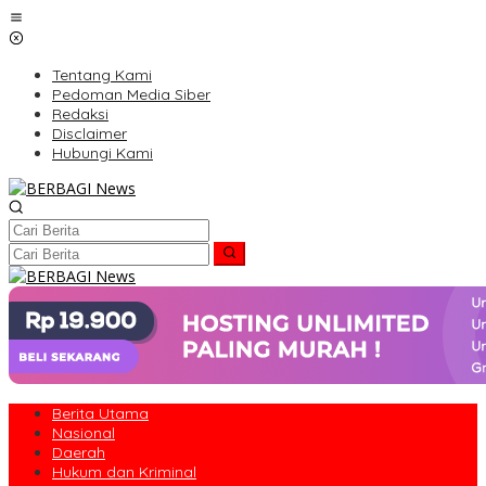
Lewati
ke
konten
Tentang Kami
Pedoman Media Siber
Redaksi
Disclaimer
Hubungi Kami
Berita Utama
Nasional
Daerah
Hukum dan Kriminal