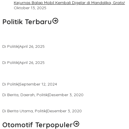
Kejurnas Balap Mobil Kembali Digelar di Mandalika, Gratis!
Oktober 13, 2025
Politik Terbaru
Usai Pimpin DPW PAN NTB, Muazzim Akbar Pimpin DPW PAN Bali
Di Politik
|
April 26, 2025
LAZ Yakin Bisa Berikan yang Terbaik Buat Partai
Di Politik
|
April 26, 2025
Perbedaan Kebijakan Sistem Pemilihan Umum yang Terjadi di
Amerika Serikat dan Indonesia
Di Politik
|
September 12, 2024
Polresta Mataram Siapkan 634 Personel Pengamanan Pilkada
Di Berita, Daerah, Politik
|
Desember 3, 2020
Tingkatkan Pengawasan di TPS, Panwascam Batukliang Gelar
Bimtek Untuk 173 Pengawas TPS
Di Berita Utama, Politik
|
Desember 3, 2020
Otomotif Terpopuler