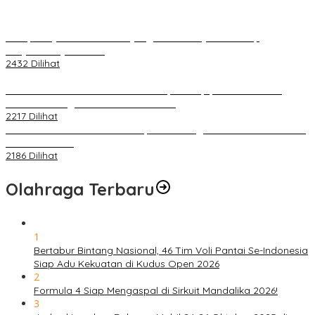
Berapa Pajak Motor Listrik yang Perlu Dibayarkan? Intip
Penjelasannya Di Sini!
2432 Dilihat
PLN Pastikan Keandalan Listrik Tanpa Kedip pada Race 1 GT
World Challenge Asia 2025 Mandalika
2217 Dilihat
IOF Gelar Rakernas di Lombok, Guna Dongkrak Geliat Otomotif di
Masa Pendemi
2186 Dilihat
Olahraga Terbaru
1
Bertabur Bintang Nasional, 46 Tim Voli Pantai Se-Indonesia
Siap Adu Kekuatan di Kudus Open 2026
2
Formula 4 Siap Mengaspal di Sirkuit Mandalika 2026!
3