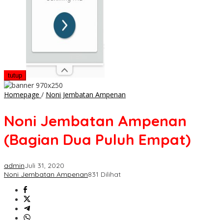
tutup
Noni
Homepage
/
Noni Jembatan Ampenan
Jembatan
Ampenan
Noni Jembatan Ampenan
(Bagian
Dua
(Bagian Dua Puluh Empat)
Puluh
Empat)
admin
Juli 31, 2020
Noni Jembatan Ampenan
831 Dilihat