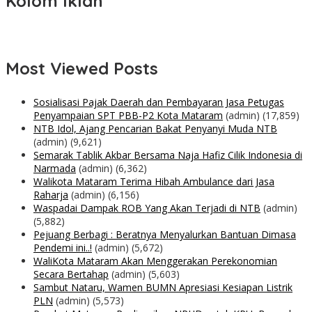
Kolom Iklan
Most Viewed Posts
Sosialisasi Pajak Daerah dan Pembayaran Jasa Petugas
Penyampaian SPT PBB-P2 Kota Mataram
(admin)
(17,859)
NTB Idol, Ajang Pencarian Bakat Penyanyi Muda NTB
(admin)
(9,621)
Semarak Tablik Akbar Bersama Naja Hafiz Cilik Indonesia di
Narmada
(admin)
(6,362)
Walikota Mataram Terima Hibah Ambulance dari Jasa
Raharja
(admin)
(6,156)
Waspadai Dampak ROB Yang Akan Terjadi di NTB
(admin)
(5,882)
Pejuang Berbagi : Beratnya Menyalurkan Bantuan Dimasa
Pendemi ini..!
(admin)
(5,672)
WaliKota Mataram Akan Menggerakan Perekonomian
Secara Bertahap
(admin)
(5,603)
Sambut Nataru, Wamen BUMN Apresiasi Kesiapan Listrik
PLN
(admin)
(5,573)