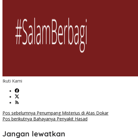
Ikuti Kami
Navigasi
Pos sebelumnya
Penumpang Misterius di Atas Dokar
Pos berikutnya
Bahayanya Penyakit Hasad
pos
Jangan lewatkan