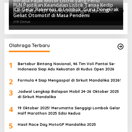
Berapa Pajak Motor Listrik yang Perlu
PLN Pastikan Keandalan Listrik Tanpa Kedip
Dibayarkan? Intip Penjelasannya Di Sini!
IOF Gelar Rakernas di Lombok, Guna Dongkrak
Otomotif Terpopuler
pada Race 1 GT World Challenge Asia 2025
2438 Dilihat
Geliat Otomotif di Masa Pendemi
Mandalika
2221 Dilihat
2191 Dilihat
Olahraga Terbaru
1
Bertabur Bintang Nasional, 46 Tim Voli Pantai Se-
Indonesia Siap Adu Kekuatan di Kudus Open 2026
2
Formula 4 Siap Mengaspal di Sirkuit Mandalika 2026!
3
Jadwal Lengkap Balapan Mobil 24-26 Oktober 2025
di Sirkuit Mandalika
4
19 Oktober 2025! Merumatta Senggigi Lombok Gelar
Half Marathon 2025 Edisi Kedua
5
Hasil Race Day MotoGP Mandalika 2025