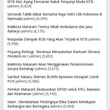
NTB Idol, Ajang Pencarian Bakat Penyanyi Muda NTB
(admin)
(9,624)
Semarak Tablik Akbar Bersama Naja Hafiz Cilik Indonesia di
Narmada
(admin)
(6,390)
Walikota Mataram Terima Hibah Ambulance dari Jasa
Raharja
(admin)
(6,170)
Waspadai Dampak ROB Yang Akan Terjadi di NTB
(admin)
(5,958)
Pejuang Berbagi : Beratnya Menyalurkan Bantuan Dimasa
Pendemi ini..!
(admin)
(5,692)
WaliKota Mataram Akan Menggerakan Perekonomian
Secara Bertahap
(admin)
(5,613)
Sambut Nataru, Wamen BUMN Apresiasi Kesiapan Listrik
PLN
(admin)
(5,586)
Pemkot Mataram Realisasikan NPHD untuk KPU, Bawaslu
dan Keamanan
(admin)
(5,143)
Islam : Menekankan Pentingnya Etika Dalam Kehidupan
Berbangsa dan Bernegara
(admin)
(5,084)