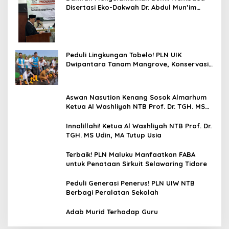
Disertasi Eko-Dakwah Dr. Abdul Mun’im
Ritonga
Peduli Lingkungan Tobelo! PLN UIK
Dwipantara Tanam Mangrove, Konservasi
Mamoa Hingga Lepas Tukik
Aswan Nasution Kenang Sosok Almarhum
Ketua Al Washliyah NTB Prof. Dr. TGH. MS
Udin, MA
Innalillahi! Ketua Al Washliyah NTB Prof. Dr.
TGH. MS Udin, MA Tutup Usia
Terbaik! PLN Maluku Manfaatkan FABA
untuk Penataan Sirkuit Selawaring Tidore
Peduli Generasi Penerus! PLN UIW NTB
Berbagi Peralatan Sekolah
Adab Murid Terhadap Guru