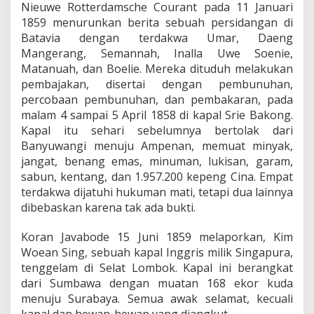
Nieuwe Rotterdamsche Courant pada 11 Januari
1859 menurunkan berita sebuah persidangan di
Batavia dengan terdakwa Umar, Daeng
Mangerang, Semannah, Inalla Uwe Soenie,
Matanuah, dan Boelie. Mereka dituduh melakukan
pembajakan, disertai dengan pembunuhan,
percobaan pembunuhan, dan pembakaran, pada
malam 4 sampai 5 April 1858 di kapal Srie Bakong.
Kapal itu sehari sebelumnya bertolak dari
Banyuwangi menuju Ampenan, memuat minyak,
jangat, benang emas, minuman, lukisan, garam,
sabun, kentang, dan 1.957.200 kepeng Cina. Empat
terdakwa dijatuhi hukuman mati, tetapi dua lainnya
dibebaskan karena tak ada bukti.
Koran Javabode 15 Juni 1859 melaporkan, Kim
Woean Sing, sebuah kapal Inggris milik Singapura,
tenggelam di Selat Lombok. Kapal ini berangkat
dari Sumbawa dengan muatan 168 ekor kuda
menuju Surabaya. Semua awak selamat, kecuali
kapal dan hewan-hewan yang diangkut.