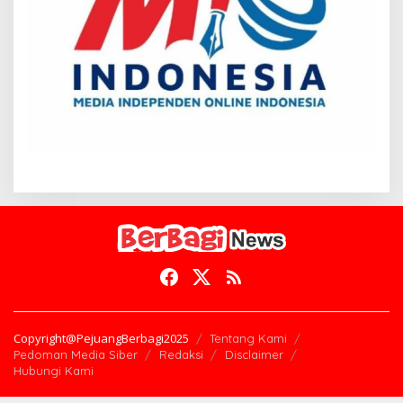
Copyright@PejuangBerbagi2025
Tentang Kami
Pedoman Media Siber
Redaksi
Disclaimer
Hubungi Kami