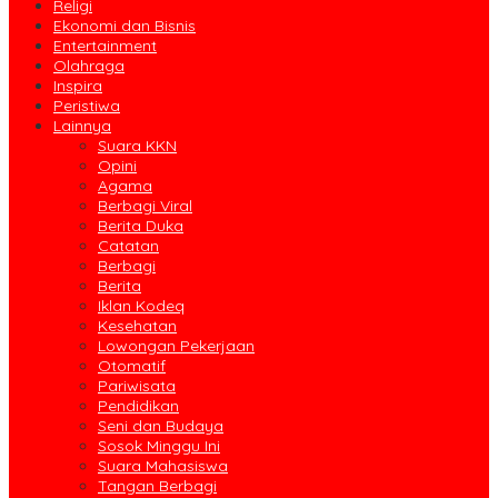
Religi
Ekonomi dan Bisnis
Entertainment
Olahraga
Inspira
Peristiwa
Lainnya
Suara KKN
Opini
Agama
Berbagi Viral
Berita Duka
Catatan
Berbagi
Berita
Iklan Kodeq
Kesehatan
Lowongan Pekerjaan
Otomatif
Pariwisata
Pendidikan
Seni dan Budaya
Sosok Minggu Ini
Suara Mahasiswa
Tangan Berbagi