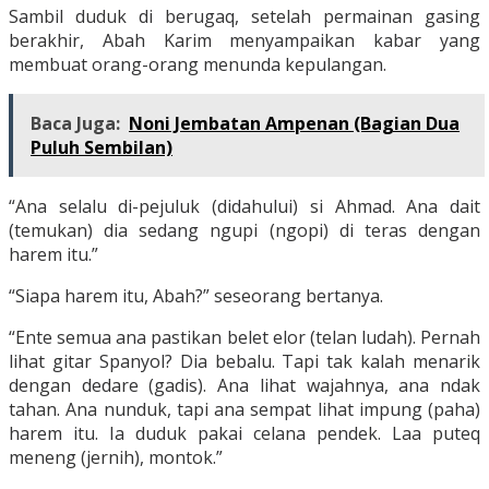
Sambil duduk di berugaq, setelah permainan gasing
berakhir, Abah Karim menyampaikan kabar yang
membuat orang-orang menunda kepulangan.
Baca Juga:
Noni Jembatan Ampenan (Bagian Dua
Puluh Sembilan)
“Ana selalu di-pejuluk (didahului) si Ahmad. Ana dait
(temukan) dia sedang ngupi (ngopi) di teras dengan
harem itu.”
“Siapa harem itu, Abah?” seseorang bertanya.
“Ente semua ana pastikan belet elor (telan ludah). Pernah
lihat gitar Spanyol? Dia bebalu. Tapi tak kalah menarik
dengan dedare (gadis). Ana lihat wajahnya, ana ndak
tahan. Ana nunduk, tapi ana sempat lihat impung (paha)
harem itu. Ia duduk pakai celana pendek. Laa puteq
meneng (jernih), montok.”