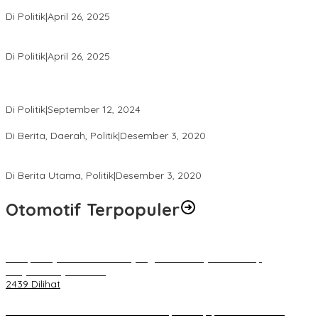
Usai Pimpin DPW PAN NTB, Muazzim Akbar Pimpin DPW PAN Bali
Di Politik
|
April 26, 2025
LAZ Yakin Bisa Berikan yang Terbaik Buat Partai
Di Politik
|
April 26, 2025
Perbedaan Kebijakan Sistem Pemilihan Umum yang Terjadi di
Amerika Serikat dan Indonesia
Di Politik
|
September 12, 2024
Polresta Mataram Siapkan 634 Personel Pengamanan Pilkada
Di Berita, Daerah, Politik
|
Desember 3, 2020
Tingkatkan Pengawasan di TPS, Panwascam Batukliang Gelar
Bimtek Untuk 173 Pengawas TPS
Di Berita Utama, Politik
|
Desember 3, 2020
Otomotif Terpopuler
Berapa Pajak Motor Listrik yang Perlu Dibayarkan? Intip
Penjelasannya Di Sini!
2439 Dilihat
PLN Pastikan Keandalan Listrik Tanpa Kedip pada Race 1 GT