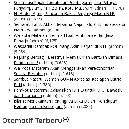
Sosialisasi Pajak Daerah dan Pembayaran Jasa Petugas
Penyampaian SPT PBB-P2 Kota Mataram
(admin)
(17,878)
NTB Idol, Ajang Pencarian Bakat Penyanyi Muda NTB
(admin)
(9,625)
Semarak Tablik Akbar Bersama Naja Hafiz Cilik Indonesia di
Narmada
(admin)
(6,390)
Walikota Mataram Terima Hibah Ambulance dari Jasa
Raharja
(admin)
(6,175)
Waspadai Dampak ROB Yang Akan Terjadi di NTB
(admin)
(5,959)
Pejuang Berbagi : Beratnya Menyalurkan Bantuan Dimasa
Pendemi ini..!
(admin)
(5,693)
WaliKota Mataram Akan Menggerakan Perekonomian
Secara Bertahap
(admin)
(5,613)
Sambut Nataru, Wamen BUMN Apresiasi Kesiapan Listrik
PLN
(admin)
(5,586)
Pemkot Mataram Realisasikan NPHD untuk KPU, Bawaslu
dan Keamanan
(admin)
(5,143)
Islam : Menekankan Pentingnya Etika Dalam Kehidupan
Berbangsa dan Bernegara
(admin)
(5,084)
Otomatif Terbaru