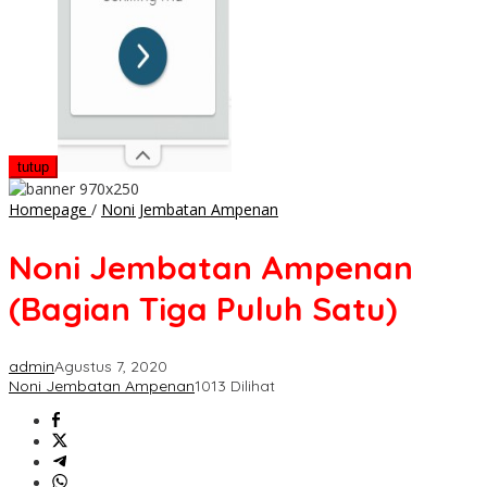
tutup
Noni
Homepage
/
Noni Jembatan Ampenan
Jembatan
Ampenan
Noni Jembatan Ampenan
(Bagian
Tiga
(Bagian Tiga Puluh Satu)
Puluh
Satu)
admin
Agustus 7, 2020
Noni Jembatan Ampenan
1013 Dilihat