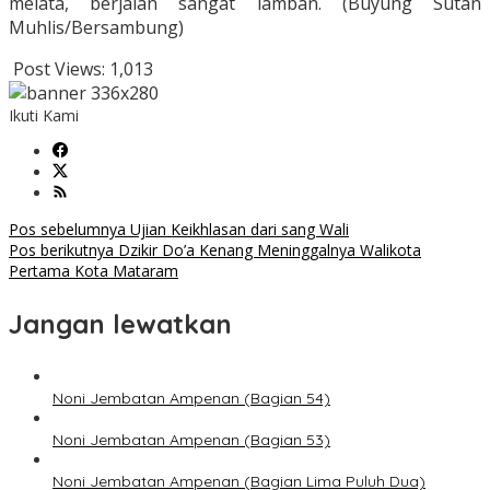
melata, berjalan sangat lamban. (Buyung Sutan
Muhlis/Bersambung)
Post Views:
1,013
Ikuti Kami
Navigasi
Pos sebelumnya
Ujian Keikhlasan dari sang Wali
Pos berikutnya
Dzikir Do’a Kenang Meninggalnya Walikota
pos
Pertama Kota Mataram
Jangan lewatkan
Noni Jembatan Ampenan (Bagian 54)
Noni Jembatan Ampenan (Bagian 53)
Noni Jembatan Ampenan (Bagian Lima Puluh Dua)