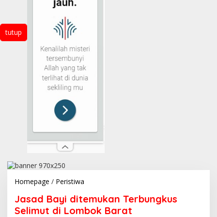
tutup
Jasad
Homepage
/
Peristiwa
Bayi
Jasad Bayi ditemukan Terbungkus
ditemukan
Terbungkus
Selimut di Lombok Barat
Selimut