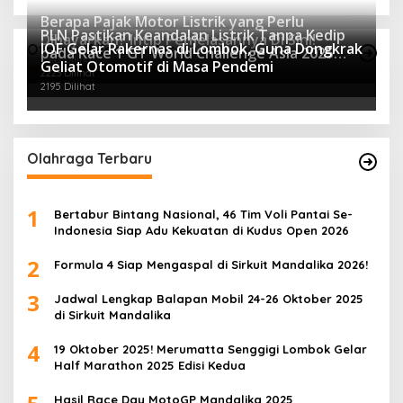
Berapa Pajak Motor Listrik yang Perlu
PLN Pastikan Keandalan Listrik Tanpa Kedip
Dibayarkan? Intip Penjelasannya Di Sini!
IOF Gelar Rakernas di Lombok, Guna Dongkrak
Otomotif Terpopuler
pada Race 1 GT World Challenge Asia 2025
2443 Dilihat
Geliat Otomotif di Masa Pendemi
Mandalika
2223 Dilihat
2195 Dilihat
Olahraga Terbaru
1
Bertabur Bintang Nasional, 46 Tim Voli Pantai Se-
Indonesia Siap Adu Kekuatan di Kudus Open 2026
2
Formula 4 Siap Mengaspal di Sirkuit Mandalika 2026!
3
Jadwal Lengkap Balapan Mobil 24-26 Oktober 2025
di Sirkuit Mandalika
4
19 Oktober 2025! Merumatta Senggigi Lombok Gelar
Half Marathon 2025 Edisi Kedua
Hasil Race Day MotoGP Mandalika 2025