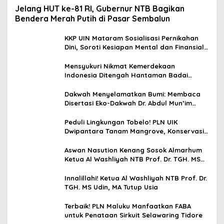
Jelang HUT ke-81 RI, Gubernur NTB Bagikan
Bendera Merah Putih di Pasar Sembalun
KKP UIN Mataram Sosialisasi Pernikahan
Dini, Soroti Kesiapan Mental dan Finansial
Remaja di Desa Ungga
Mensyukuri Nikmat Kemerdekaan
Indonesia Ditengah Hantaman Badai
Korupsi
Dakwah Menyelamatkan Bumi: Membaca
Disertasi Eko-Dakwah Dr. Abdul Mun’im
Ritonga
Peduli Lingkungan Tobelo! PLN UIK
Dwipantara Tanam Mangrove, Konservasi
Mamoa Hingga Lepas Tukik
Aswan Nasution Kenang Sosok Almarhum
Ketua Al Washliyah NTB Prof. Dr. TGH. MS
Udin, MA
Innalillahi! Ketua Al Washliyah NTB Prof. Dr.
TGH. MS Udin, MA Tutup Usia
Terbaik! PLN Maluku Manfaatkan FABA
untuk Penataan Sirkuit Selawaring Tidore