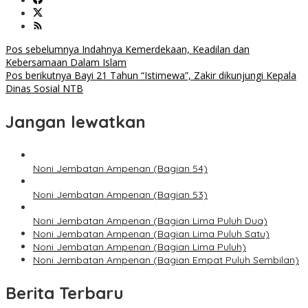
Navigasi
Pos sebelumnya
Indahnya Kemerdekaan, Keadilan dan
Kebersamaan Dalam Islam
pos
Pos berikutnya
Bayi 21 Tahun “Istimewa”, Zakir dikunjungi Kepala
Dinas Sosial NTB
Jangan lewatkan
Noni Jembatan Ampenan (Bagian 54)
Noni Jembatan Ampenan (Bagian 53)
Noni Jembatan Ampenan (Bagian Lima Puluh Dua)
Noni Jembatan Ampenan (Bagian Lima Puluh Satu)
Noni Jembatan Ampenan (Bagian Lima Puluh)
Noni Jembatan Ampenan (Bagian Empat Puluh Sembilan)
Berita Terbaru