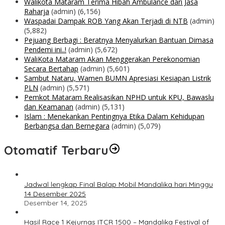
Walikota Mataram Terima Hibah Ambulance dari Jasa
Raharja
(admin)
(6,156)
Waspadai Dampak ROB Yang Akan Terjadi di NTB
(admin)
(5,882)
Pejuang Berbagi : Beratnya Menyalurkan Bantuan Dimasa
Pendemi ini..!
(admin)
(5,672)
WaliKota Mataram Akan Menggerakan Perekonomian
Secara Bertahap
(admin)
(5,601)
Sambut Nataru, Wamen BUMN Apresiasi Kesiapan Listrik
PLN
(admin)
(5,571)
Pemkot Mataram Realisasikan NPHD untuk KPU, Bawaslu
dan Keamanan
(admin)
(5,131)
Islam : Menekankan Pentingnya Etika Dalam Kehidupan
Berbangsa dan Bernegara
(admin)
(5,079)
Otomatif Terbaru
Jadwal lengkap Final Balap Mobil Mandalika hari Minggu
14 Desember 2025
Desember 14, 2025
Hasil Race 1 Kejurnas ITCR 1500 – Mandalika Festival of