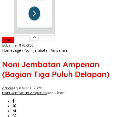
tutup
Noni
Homepage
/
Noni Jembatan Ampenan
Jembatan
Ampenan
Noni Jembatan Ampenan
(Bagian
Tiga
(Bagian Tiga Puluh Delapan)
Puluh
Delapan)
admin
Agustus 14, 2020
Noni Jembatan Ampenan
827 Dilihat