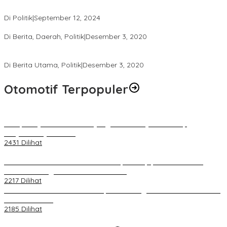
Amerika Serikat dan Indonesia
Di Politik
|
September 12, 2024
Polresta Mataram Siapkan 634 Personel Pengamanan Pilkada
Di Berita, Daerah, Politik
|
Desember 3, 2020
Tingkatkan Pengawasan di TPS, Panwascam Batukliang Gelar
Bimtek Untuk 173 Pengawas TPS
Di Berita Utama, Politik
|
Desember 3, 2020
Otomotif Terpopuler
Berapa Pajak Motor Listrik yang Perlu Dibayarkan? Intip
Penjelasannya Di Sini!
2431 Dilihat
PLN Pastikan Keandalan Listrik Tanpa Kedip pada Race 1 GT
World Challenge Asia 2025 Mandalika
2217 Dilihat
IOF Gelar Rakernas di Lombok, Guna Dongkrak Geliat Otomotif di
Masa Pendemi
2185 Dilihat