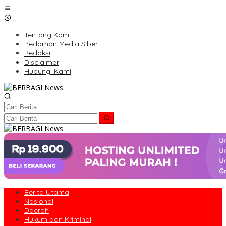
Lewati
ke
konten
Tentang Kami
Pedoman Media Siber
Redaksi
Disclaimer
Hubungi Kami
Berita Utama
Nasional
Daerah
Hukum dan Kriminal