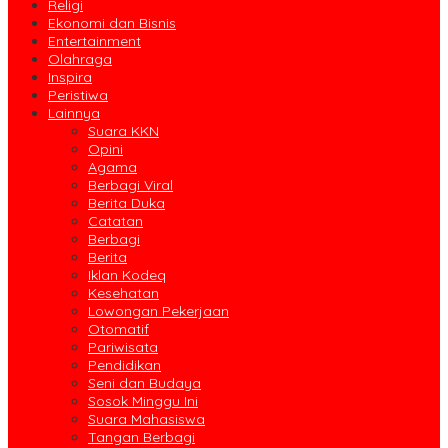
Religi
Ekonomi dan Bisnis
Entertainment
Olahraga
Inspira
Peristiwa
Lainnya
Suara KKN
Opini
Agama
Berbagi Viral
Berita Duka
Catatan
Berbagi
Berita
Iklan Kodeq
Kesehatan
Lowongan Pekerjaan
Otomatif
Pariwisata
Pendidikan
Seni dan Budaya
Sosok Minggu Ini
Suara Mahasiswa
Tangan Berbagi