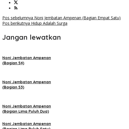
Navigasi
Pos sebelumnya
Noni Jembatan Ampenan (Bagian Empat Satu)
Pos berikutnya
Hidup Adalah Surga
pos
Jangan lewatkan
Noni Jembatan Ampenan
(Bagian 54)
Noni Jembatan Ampenan
(Bagian 53)
Noni Jembatan Ampenan
(Bagian Lima Puluh Dua)
Noni Jembatan Ampenan
(Bagian Lima Puluh Satu)