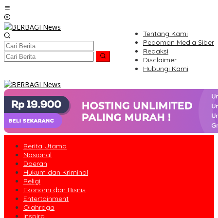
Lewati
ke
konten
Tentang Kami
Pedoman Media Siber
Redaksi
Disclaimer
Hubungi Kami
Berita Utama
Nasional
Daerah
Hukum dan Kriminal
Religi
Ekonomi dan Bisnis
Entertainment
Olahraga
Inspira