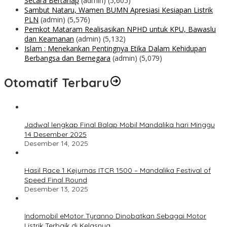
Secara Bertahap
(admin)
(5,605)
Sambut Nataru, Wamen BUMN Apresiasi Kesiapan Listrik
PLN
(admin)
(5,576)
Pemkot Mataram Realisasikan NPHD untuk KPU, Bawaslu
dan Keamanan
(admin)
(5,132)
Islam : Menekankan Pentingnya Etika Dalam Kehidupan
Berbangsa dan Bernegara
(admin)
(5,079)
Otomatif Terbaru
Jadwal lengkap Final Balap Mobil Mandalika hari Minggu
14 Desember 2025
Desember 14, 2025
Hasil Race 1 Kejurnas ITCR 1500 – Mandalika Festival of
Speed Final Round
Desember 13, 2025
Indomobil eMotor Tyranno Dinobatkan Sebagai Motor
Listrik Terbaik di Kelasnya