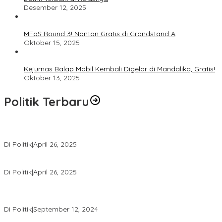
Desember 12, 2025
MFoS Round 3! Nonton Gratis di Grandstand A
Oktober 15, 2025
Kejurnas Balap Mobil Kembali Digelar di Mandalika, Gratis!
Oktober 13, 2025
Politik Terbaru
Usai Pimpin DPW PAN NTB, Muazzim Akbar Pimpin DPW PAN Bali
Di Politik
|
April 26, 2025
LAZ Yakin Bisa Berikan yang Terbaik Buat Partai
Di Politik
|
April 26, 2025
Perbedaan Kebijakan Sistem Pemilihan Umum yang Terjadi di
Amerika Serikat dan Indonesia
Di Politik
|
September 12, 2024
Polresta Mataram Siapkan 634 Personel Pengamanan Pilkada