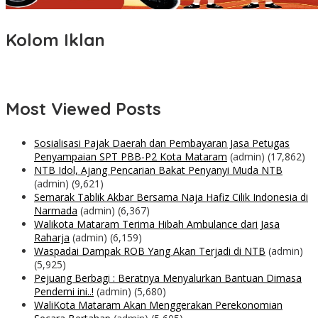
Kolom Iklan
Most Viewed Posts
Sosialisasi Pajak Daerah dan Pembayaran Jasa Petugas
Penyampaian SPT PBB-P2 Kota Mataram
(admin)
(17,862)
NTB Idol, Ajang Pencarian Bakat Penyanyi Muda NTB
(admin)
(9,621)
Semarak Tablik Akbar Bersama Naja Hafiz Cilik Indonesia di
Narmada
(admin)
(6,367)
Walikota Mataram Terima Hibah Ambulance dari Jasa
Raharja
(admin)
(6,159)
Waspadai Dampak ROB Yang Akan Terjadi di NTB
(admin)
(5,925)
Pejuang Berbagi : Beratnya Menyalurkan Bantuan Dimasa
Pendemi ini..!
(admin)
(5,680)
WaliKota Mataram Akan Menggerakan Perekonomian