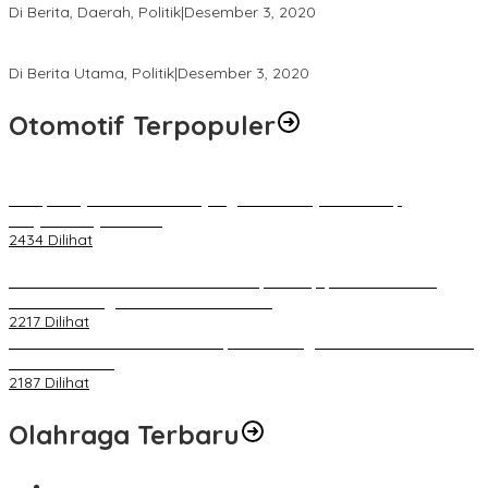
Di Berita, Daerah, Politik
|
Desember 3, 2020
Tingkatkan Pengawasan di TPS, Panwascam Batukliang Gelar
Bimtek Untuk 173 Pengawas TPS
Di Berita Utama, Politik
|
Desember 3, 2020
Otomotif Terpopuler
Berapa Pajak Motor Listrik yang Perlu Dibayarkan? Intip
Penjelasannya Di Sini!
2434 Dilihat
PLN Pastikan Keandalan Listrik Tanpa Kedip pada Race 1 GT
World Challenge Asia 2025 Mandalika
2217 Dilihat
IOF Gelar Rakernas di Lombok, Guna Dongkrak Geliat Otomotif di
Masa Pendemi
2187 Dilihat
Olahraga Terbaru