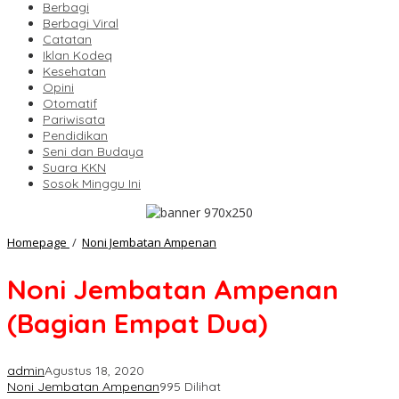
Berbagi
Berbagi Viral
Catatan
Iklan Kodeq
Kesehatan
Opini
Otomatif
Pariwisata
Pendidikan
Seni dan Budaya
Suara KKN
Sosok Minggu Ini
Noni
Homepage
/
Noni Jembatan Ampenan
Jembatan
Ampenan
Noni Jembatan Ampenan
(Bagian
Empat
(Bagian Empat Dua)
Dua)
admin
Agustus 18, 2020
Noni Jembatan Ampenan
995 Dilihat