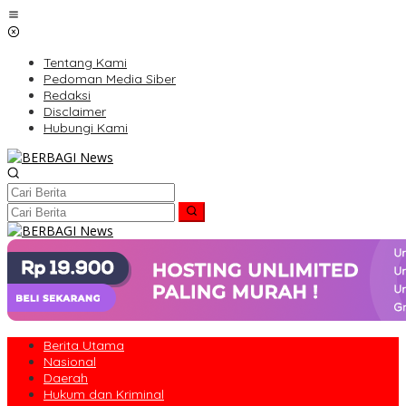
Lewati
ke
konten
Tentang Kami
Pedoman Media Siber
Redaksi
Disclaimer
Hubungi Kami
Berita Utama
Nasional
Daerah
Hukum dan Kriminal