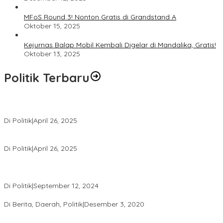
MFoS Round 3! Nonton Gratis di Grandstand A
Oktober 15, 2025
Kejurnas Balap Mobil Kembali Digelar di Mandalika, Gratis!
Oktober 13, 2025
Politik Terbaru
Usai Pimpin DPW PAN NTB, Muazzim Akbar Pimpin DPW PAN Bali
Di Politik
|
April 26, 2025
LAZ Yakin Bisa Berikan yang Terbaik Buat Partai
Di Politik
|
April 26, 2025
Perbedaan Kebijakan Sistem Pemilihan Umum yang Terjadi di
Amerika Serikat dan Indonesia
Di Politik
|
September 12, 2024
Polresta Mataram Siapkan 634 Personel Pengamanan Pilkada
Di Berita, Daerah, Politik
|
Desember 3, 2020
Tingkatkan Pengawasan di TPS, Panwascam Batukliang Gelar