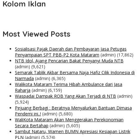
Kolom Iklan
Most Viewed Posts
Sosialisasi Pajak Daerah dan Pembayaran Jasa Petugas
Penyampaian SPT PBB-P2 Kota Mataram
(admin)
(17,862)
NTB Idol, Ajang Pencarian Bakat Penyanyi Muda NTB
(admin)
(9,621)
Semarak Tablik Akbar Bersama Naja Hafiz Cilik Indonesia di
Narmada
(admin)
(6,365)
Walikota Mataram Terima Hibah Ambulance dari Jasa
Raharja
(admin)
(6,159)
Waspadai Dampak ROB Yang Akan Terjadi di NTB
(admin)
(5,924)
Pejuang Berbagi : Beratnya Menyalurkan Bantuan Dimasa
Pendemi ini..!
(admin)
(5,680)
WaliKota Mataram Akan Menggerakan Perekonomian
Secara Bertahap
(admin)
(5,605)
Sambut Nataru, Wamen BUMN Apresiasi Kesiapan Listrik
PLN
(admin)
(5,574)