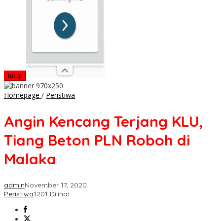
tutup
Angin
Homepage
/
Peristiwa
Kencang
Terjang
Angin Kencang Terjang KLU,
KLU,
Tiang
Tiang Beton PLN Roboh di
Beton
PLN
Malaka
Roboh
di
Malaka
admin
November 17, 2020
Peristiwa
1201 Dilihat