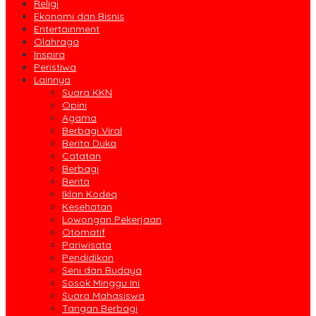
Religi
Ekonomi dan Bisnis
Entertainment
Olahraga
Inspira
Peristiwa
Lainnya
Suara KKN
Opini
Agama
Berbagi Viral
Berita Duka
Catatan
Berbagi
Berita
Iklan Kodeq
Kesehatan
Lowongan Pekerjaan
Otomatif
Pariwisata
Pendidikan
Seni dan Budaya
Sosok Minggu Ini
Suara Mahasiswa
Tangan Berbagi