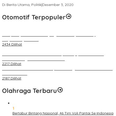
Bimtek Untuk 173 Pengawas TPS
Di Berita Utama, Politik
|
Desember 3, 2020
Otomotif Terpopuler
Berapa Pajak Motor Listrik yang Perlu Dibayarkan? Intip
Penjelasannya Di Sini!
2434 Dilihat
PLN Pastikan Keandalan Listrik Tanpa Kedip pada Race 1 GT
World Challenge Asia 2025 Mandalika
2217 Dilihat
IOF Gelar Rakernas di Lombok, Guna Dongkrak Geliat Otomotif di
Masa Pendemi
2187 Dilihat
Olahraga Terbaru
1
Bertabur Bintang Nasional, 46 Tim Voli Pantai Se-Indonesia