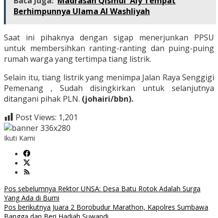
Baca Juga:
Madrasah Qismul 'Aly Tempat
Berhimpunnya Ulama Al Washliyah
Saat ini pihaknya dengan sigap menerjunkan PPSU
untuk membersihkan ranting-ranting dan puing-puing
rumah warga yang tertimpa tiang listrik.
Selain itu, tiang listrik yang menimpa Jalan Raya Senggigi
Pemenang , Sudah disingkirkan untuk selanjutnya
ditangani pihak PLN.
(johairi/bbn).
Post Views:
1,201
Ikuti Kami
Navigasi
Pos sebelumnya
Rektor UNSA: Desa Batu Rotok Adalah Surga
Yang Ada di Bumi
pos
Pos berikutnya
Juara 2 Borobudur Marathon, Kapolres Sumbawa
Bangga dan Beri Hadiah Suwandi