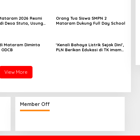
Mataram 2026 Resmi
Orang Tua Siswa SMPN 2
 di Desa Stuta, Usung
Mataram Dukung Full Day School
nsformasi Desa Digital
jutan Menuju
at Sejahtera
di Mataram Diminta
‘Kenali Bahaya Listrik Sejak Dini’,
n ODCB
PLN Berikan Edukasi di TK imam
Syafii
View More
Member Off