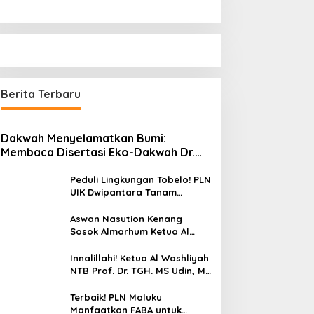
Berita Terbaru
Dakwah Menyelamatkan Bumi:
Membaca Disertasi Eko-Dakwah Dr.
Abdul Mun’im Ritonga
Peduli Lingkungan Tobelo! PLN
UIK Dwipantara Tanam
Mangrove, Konservasi
Mamoa Hingga Lepas Tukik
Aswan Nasution Kenang
Sosok Almarhum Ketua Al
Washliyah NTB Prof. Dr. TGH.
MS Udin, MA
Innalillahi! Ketua Al Washliyah
NTB Prof. Dr. TGH. MS Udin, MA
Tutup Usia
Terbaik! PLN Maluku
Manfaatkan FABA untuk