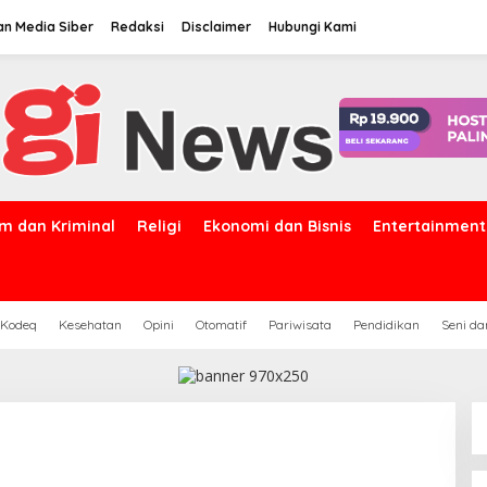
n Media Siber
Redaksi
Disclaimer
Hubungi Kami
m dan Kriminal
Religi
Ekonomi dan Bisnis
Entertainment
 Kodeq
Kesehatan
Opini
Otomatif
Pariwisata
Pendidikan
Seni d