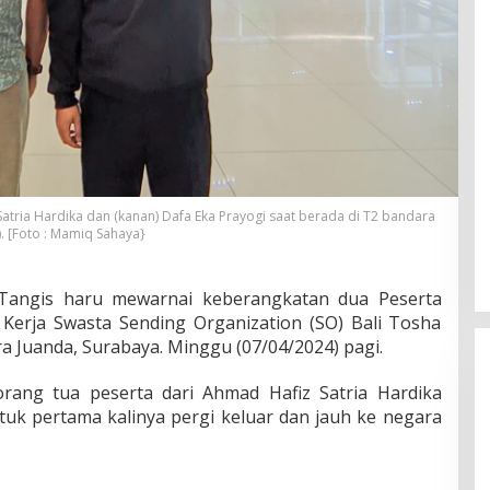
z Satria Hardika dan (kanan) Dafa Eka Prayogi saat berada di T2 bandara
. [Foto : Mamiq Sahaya}
Tangis haru mewarnai keberangkatan dua Peserta
 Kerja Swasta Sending Organization (SO) Bali Tosha
a Juanda, Surabaya. Minggu (07/04/2024) pagi.
 orang tua peserta dari Ahmad Hafiz Satria Hardika
k pertama kalinya pergi keluar dan jauh ke negara