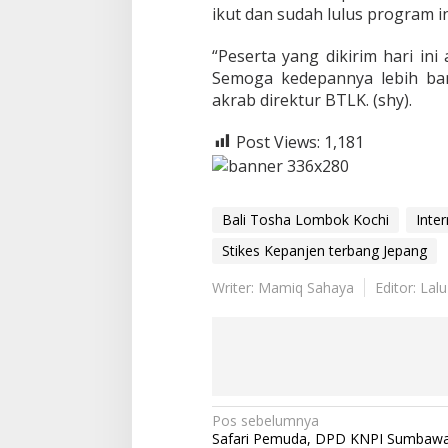
ikut dan sudah lulus program i
“Peserta yang dikirim hari in
Semoga kedepannya lebih ban
akrab direktur BTLK. (shy).
Post Views:
1,181
Bali Tosha Lombok Kochi
Inte
Stikes Kepanjen terbang Jepang
Writer: Mamiq Sahaya
Editor: Lal
Navigasi
Pos sebelumnya
Safari Pemuda, DPD KNPI Sumbawa