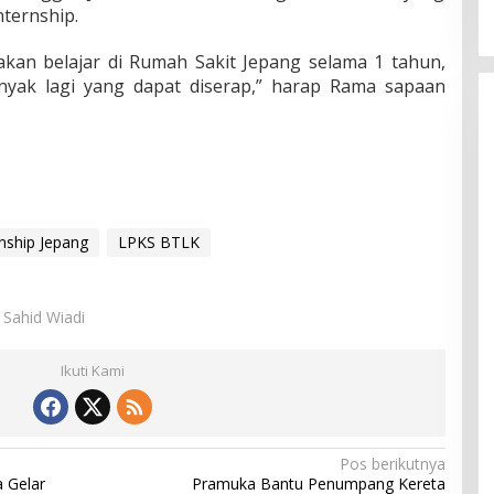
nternship.
i akan belajar di Rumah Sakit Jepang selama 1 tahun,
yak lagi yang dapat diserap,” harap Rama sapaan
rnship Jepang
LPKS BTLK
u Sahid Wiadi
Ikuti Kami
Pos berikutnya
 Gelar
Pramuka Bantu Penumpang Kereta