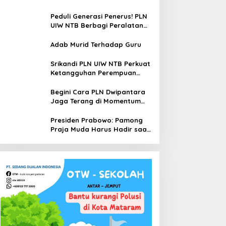
Penataan Sirkuit Selawaring
Tidore
Peduli Generasi Penerus! PLN
UIW NTB Berbagi Peralatan
Sekolah
Adab Murid Terhadap Guru
Srikandi PLN UIW NTB Perkuat
Ketangguhan Perempuan
Hadapi Bencana
Begini Cara PLN Dwipantara
Jaga Terang di Momentum
Kemerdekaan RI di Bima NTB
Presiden Prabowo: Pamong
Praja Muda Harus Hadir saat
Rakyat Membutuhkan