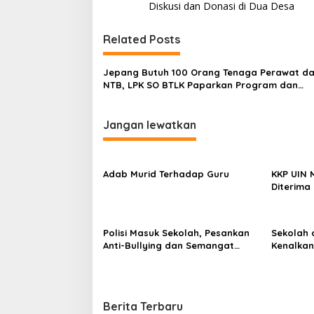
pos
Diskusi dan Donasi di Dua Desa
Related Posts
Usai Pimpin DPW PAN NTB,
LAZ Yakin Bisa B
Muazzim Akbar Pimpin DPW PAN
Terbaik Buat Part
Bali
Jepang Butuh 100 Orang Tenaga Perawat da
Di Politik
|
April 26, 2025
Di Politik
|
April 26, 202
NTB, LPK SO BTLK Paparkan Program dan
Teknisnya
Jangan lewatkan
Adab Murid Terhadap Guru
KKP UIN 
Diterima
Tema Tra
Berkelan
Masyarak
Polisi Masuk Sekolah, Pesankan
Sekolah 
Anti-Bullying dan Semangat
Kenalka
Belajar
Berita Terbaru