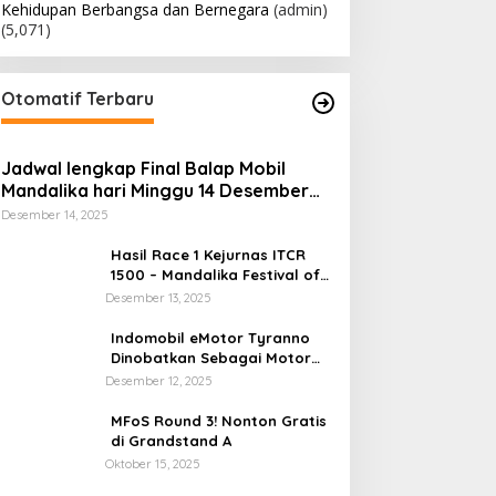
Kehidupan Berbangsa dan Bernegara
(admin)
(5,071)
Otomatif Terbaru
Jadwal lengkap Final Balap Mobil
Mandalika hari Minggu 14 Desember
2025
Desember 14, 2025
Hasil Race 1 Kejurnas ITCR
1500 – Mandalika Festival of
Speed Final Round
Desember 13, 2025
Indomobil eMotor Tyranno
Dinobatkan Sebagai Motor
Listrik Terbaik di Kelasnya
Desember 12, 2025
MFoS Round 3! Nonton Gratis
di Grandstand A
Oktober 15, 2025