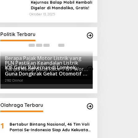
Kejurnas Balap Mobil Kembali
Digelar di Mandalika, Gratis!
Oktober 13, 2025
Polresta Mataram Siapkan 634
Tingkatkan Peng
Personel Pengamanan Pilkada
Panwascam Batuk
Bimtek Untuk 17
Di Berita, Daerah, Politik
|
Desember 3, 2020
Di Berita Utama, Politik
Politik Terbaru
Berapa Pajak Motor Listrik yang
PLN Pastikan Keandalan Listrik
Perlu Dibayarkan? Intip
IOF Gelar Rakernas di Lombok,
Otomotif Terpopuler
Tanpa Kedip pada Race 1 GT World
Penjelasannya Di Sini!
2426 Dilihat
Guna Dongkrak Geliat Otomotif di
Challenge Asia 2025 Mandalika
2212 Dilihat
Masa Pendemi
2182 Dilihat
Olahraga Terbaru
1
Bertabur Bintang Nasional, 46 Tim Voli
Pantai Se-Indonesia Siap Adu Kekuatan
di Kudus Open 2026