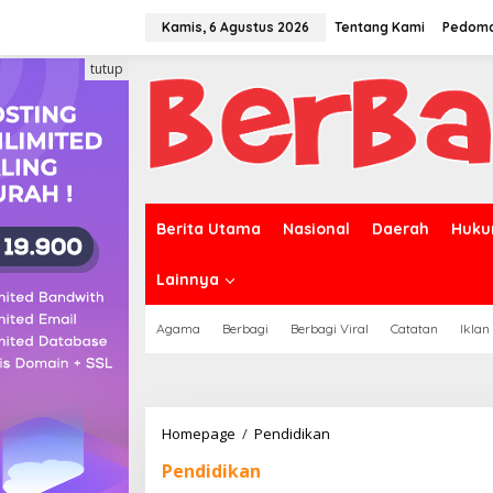
Lewati
ke
Kamis, 6 Agustus 2026
Tentang Kami
Pedoma
konten
tutup
Berita Utama
Nasional
Daerah
Huku
Lainnya
Agama
Berbagi
Berbagi Viral
Catatan
Iklan
Haru,
Homepage
/
Pendidikan
2
Pendidikan
Siswa
Stikes