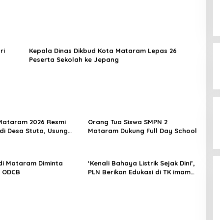
erikan yang
Perbedaan Kebijakan Sistem
ai
Pemilihan Umum yang Terjadi di
Amerika Serikat dan Indonesia
ri
Kepala Dinas Dikbud Kota Mataram Lepas 26
5
Di Politik
|
September 12, 2024
Peserta Sekolah ke Jepang
Mataram 2026 Resmi
Orang Tua Siswa SMPN 2
 di Desa Stuta, Usung
Mataram Dukung Full Day School
nsformasi Desa Digital
jutan Menuju
at Sejahtera
di Mataram Diminta
‘Kenali Bahaya Listrik Sejak Dini’,
n ODCB
PLN Berikan Edukasi di TK imam
Syafii