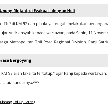
GUnung Rinjani, di Evakuasi dengan Heli
an TKP di KM 92 dan pihaknya tengah melakukan penangan
,” ujar Andriansyah kepada wartawan, pada Senin, 11 Novem
a Metropolitan Toll Road Regional Division, Panji Satri
erasa Bergoyang
ang KM 92 arah Jakarta tertutup,” ujar Panji kepada wartawa
ilalui,” tandasnya.***
pularang
Tol Cipularang