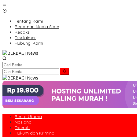
Lewati
ke
konten
Tentang Kami
Pedoman Media Siber
Redaksi
Disclaimer
Hubungi Kami
Berita Utama
Nasional
Daerah
Hukum dan Kriminal