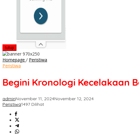
tutup
Begini
Homepage
/
Peristiwa
Kronologi
Peristiwa
Kecelakaan
Beruntun
Begini Kronologi Kecelakaan B
Mobil
hingga
Truk
admin
November 11, 2024
November 12, 2024
di
Peristiwa
1497 Dilihat
Tol
Cipularang
KM
92