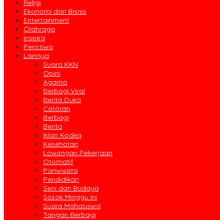
Religi
Ekonomi dan Bisnis
Entertainment
Olahraga
Inspira
Peristiwa
Lainnya
Suara KKN
Opini
Agama
Berbagi Viral
Berita Duka
Catatan
Berbagi
Berita
Iklan Kodeq
Kesehatan
Lowongan Pekerjaan
Otomatif
Pariwisata
Pendidikan
Seni dan Budaya
Sosok Minggu Ini
Suara Mahasiswa
Tangan Berbagi