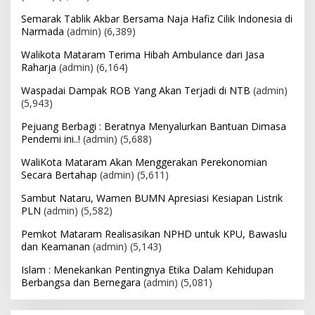
Semarak Tablik Akbar Bersama Naja Hafiz Cilik Indonesia di
Narmada
(admin)
(6,389)
Walikota Mataram Terima Hibah Ambulance dari Jasa
Raharja
(admin)
(6,164)
Waspadai Dampak ROB Yang Akan Terjadi di NTB
(admin)
(5,943)
Pejuang Berbagi : Beratnya Menyalurkan Bantuan Dimasa
Pendemi ini..!
(admin)
(5,688)
WaliKota Mataram Akan Menggerakan Perekonomian
Secara Bertahap
(admin)
(5,611)
Sambut Nataru, Wamen BUMN Apresiasi Kesiapan Listrik
PLN
(admin)
(5,582)
Pemkot Mataram Realisasikan NPHD untuk KPU, Bawaslu
dan Keamanan
(admin)
(5,143)
Islam : Menekankan Pentingnya Etika Dalam Kehidupan
Berbangsa dan Bernegara
(admin)
(5,081)