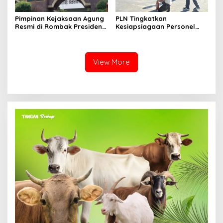
Pimpinan Kejaksaan Agung
PLN Tingkatkan
Resmi di Rombak Presiden
Kesiapsiagaan Personel
Prabowo, Berikut Namanya
Keamanan melalui
Pelatihan Penggunaan
APAR
View More