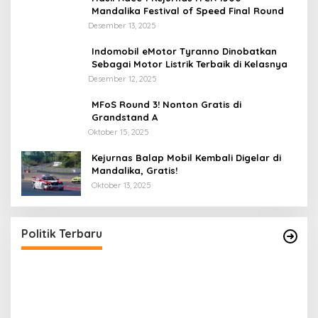
Mandalika Festival of Speed Final Round
Desember 13, 2025
Indomobil eMotor Tyranno Dinobatkan
Sebagai Motor Listrik Terbaik di Kelasnya
Desember 12, 2025
MFoS Round 3! Nonton Gratis di
Grandstand A
Oktober 15, 2025
Kejurnas Balap Mobil Kembali Digelar di
Mandalika, Gratis!
Oktober 13, 2025
Tingkatkan Pengawasan di TPS, Panwascam
Batukliang Gelar Bimtek Untuk 173 Pengawas
TPS
Di Berita Utama, Politik
|
Desember 3, 2020
Politik Terbaru