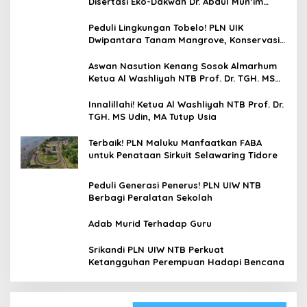
Disertasi Eko-Dakwah Dr. Abdul Mun’im
Ritonga
Peduli Lingkungan Tobelo! PLN UIK
Dwipantara Tanam Mangrove, Konservasi
Mamoa Hingga Lepas Tukik
Aswan Nasution Kenang Sosok Almarhum
Ketua Al Washliyah NTB Prof. Dr. TGH. MS
Udin, MA
Innalillahi! Ketua Al Washliyah NTB Prof. Dr.
TGH. MS Udin, MA Tutup Usia
Terbaik! PLN Maluku Manfaatkan FABA
untuk Penataan Sirkuit Selawaring Tidore
Peduli Generasi Penerus! PLN UIW NTB
Berbagi Peralatan Sekolah
Adab Murid Terhadap Guru
Srikandi PLN UIW NTB Perkuat
Ketangguhan Perempuan Hadapi Bencana