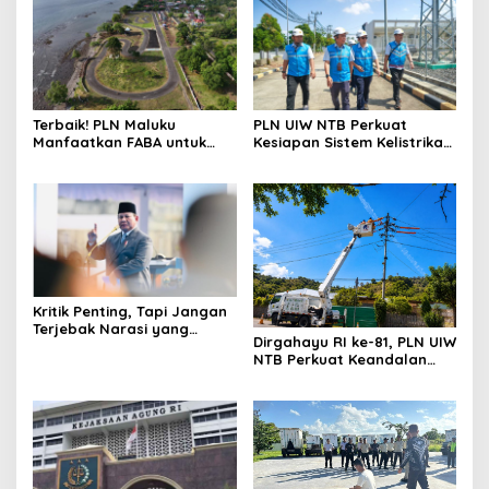
Terbaik! PLN Maluku
PLN UIW NTB Perkuat
Manfaatkan FABA untuk
Kesiapan Sistem Kelistrikan
Penataan Sirkuit
Jelang Aktivitas
Selawaring Tidore
Masyarakat
Kritik Penting, Tapi Jangan
Terjebak Narasi yang
Dirgahayu RI ke-81, PLN UIW
Memupus Optimisme
NTB Perkuat Keandalan
Bangsa
Listrik Tanpa Padam
melalui PDKB di Sumbawa