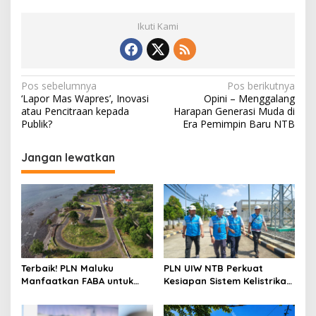
Ikuti Kami
Navigasi
Pos sebelumnya
Pos berikutnya
‘Lapor Mas Wapres’, Inovasi
Opini – Menggalang
pos
atau Pencitraan kepada
Harapan Generasi Muda di
Publik?
Era Pemimpin Baru NTB
Jangan lewatkan
Terbaik! PLN Maluku
PLN UIW NTB Perkuat
Manfaatkan FABA untuk
Kesiapan Sistem Kelistrikan
Penataan Sirkuit
Jelang Aktivitas
Selawaring Tidore
Masyarakat