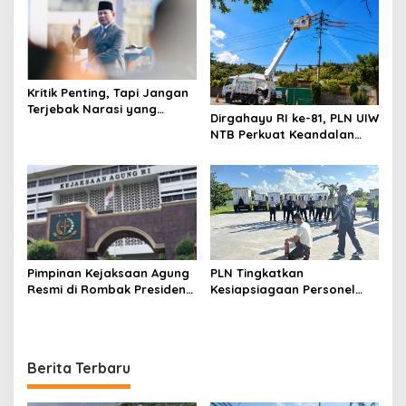
Kritik Penting, Tapi Jangan
Terjebak Narasi yang
Dirgahayu RI ke-81, PLN UIW
Memupus Optimisme
NTB Perkuat Keandalan
Bangsa
Listrik Tanpa Padam
melalui PDKB di Sumbawa
Pimpinan Kejaksaan Agung
PLN Tingkatkan
Resmi di Rombak Presiden
Kesiapsiagaan Personel
Prabowo, Berikut Namanya
Keamanan melalui
Pelatihan Penggunaan
APAR
Berita Terbaru