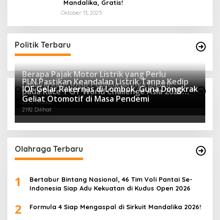
Mandalika, Gratis!
Oktober 13, 2025
Politik Terbaru
Berapa Pajak Motor Listrik yang Perlu
PLN Pastikan Keandalan Listrik Tanpa Kedip
Dibayarkan? Intip Penjelasannya Di Sini!
IOF Gelar Rakernas di Lombok, Guna Dongkrak
Otomotif Terpopuler
pada Race 1 GT World Challenge Asia 2025
2440 Dilihat
Geliat Otomotif di Masa Pendemi
Mandalika
2222 Dilihat
2192 Dilihat
Olahraga Terbaru
1
Bertabur Bintang Nasional, 46 Tim Voli Pantai Se-
Indonesia Siap Adu Kekuatan di Kudus Open 2026
2
Formula 4 Siap Mengaspal di Sirkuit Mandalika 2026!