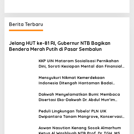
Berita Terbaru
Jelang HUT ke-81 RI, Gubernur NTB Bagikan
Bendera Merah Putih di Pasar Sembalun
KKP UIN Mataram Sosialisasi Pernikahan
Dini, Soroti Kesiapan Mental dan Finansial
Remaja di Desa Ungga
Mensyukuri Nikmat Kemerdekaan
Indonesia Ditengah Hantaman Badai
Korupsi
Dakwah Menyelamatkan Bumi: Membaca
Disertasi Eko-Dakwah Dr. Abdul Mun’im
Ritonga
Peduli Lingkungan Tobelo! PLN UIK
Dwipantara Tanam Mangrove, Konservasi
Mamoa Hingga Lepas Tukik
Aswan Nasution Kenang Sosok Almarhum
Ketua Al Washliyah NTB Prof. Dr. TGH. MS