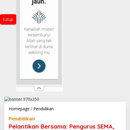
tutup
Pelantikan
Homepage
/
Pendidikan
Bersama:
Pendidikan
Pengurus
SEMA,
Pelantikan Bersama: Pengurus SEMA,
DEMA,