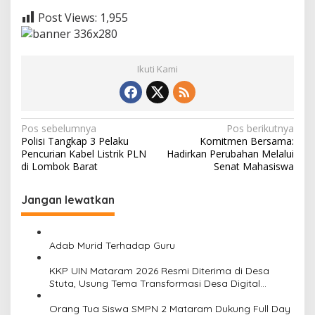
Post Views:
1,955
Ikuti Kami
Navigasi
Pos sebelumnya
Pos berikutnya
Polisi Tangkap 3 Pelaku
Komitmen Bersama:
pos
Pencurian Kabel Listrik PLN
Hadirkan Perubahan Melalui
di Lombok Barat
Senat Mahasiswa
Jangan lewatkan
Adab Murid Terhadap Guru
KKP UIN Mataram 2026 Resmi Diterima di Desa
Stuta, Usung Tema Transformasi Desa Digital
Berkelanjutan Menuju Masyarakat Sejahtera
Orang Tua Siswa SMPN 2 Mataram Dukung Full Day