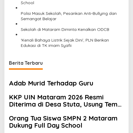
School
Polisi Masuk Sekolah, Pesankan Anti-Bullying dan
Semangat Belajar
Sekolah di Mataram Diminta Kenalkan ODCB
‘Kenali Bahaya Listrik Sejak Dini’, PLN Berikan
Edukasi di TK imam Syafii
Berita Terbaru
Adab Murid Terhadap Guru
KKP UIN Mataram 2026 Resmi
Diterima di Desa Stuta, Usung Tema
Transformasi Desa Digital
Orang Tua Siswa SMPN 2 Mataram
Berkelanjutan Menuju Masyarakat
Dukung Full Day School
Sejahtera