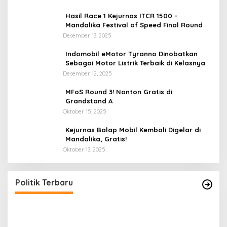
Hasil Race 1 Kejurnas ITCR 1500 –
Mandalika Festival of Speed Final Round
Desember 13, 2025
Indomobil eMotor Tyranno Dinobatkan
Sebagai Motor Listrik Terbaik di Kelasnya
Desember 12, 2025
MFoS Round 3! Nonton Gratis di
Grandstand A
Oktober 15, 2025
Kejurnas Balap Mobil Kembali Digelar di
Mandalika, Gratis!
Oktober 13, 2025
Perbedaan Kebijakan Sistem Pemilihan Umum
P
yang Terjadi di Amerika Serikat dan Indonesia
P
Di Politik
|
September 12, 2024
Di 
Politik Terbaru