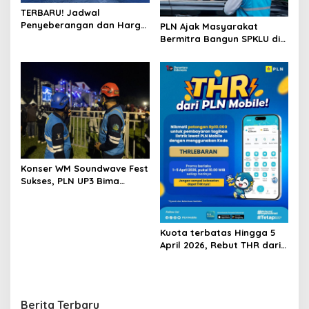
TERBARU! Jadwal
Penyeberangan dan Harga
PLN Ajak Masyarakat
Tiket Kapal Lombok –
Bermitra Bangun SPKLU di
Surabaya 5 Juli – 1 Agustus
NTB
2026
Konser WM Soundwave Fest
Sukses, PLN UP3 Bima
Siagakan 15 Personel
Gabungan
Kuota terbatas Hingga 5
April 2026, Rebut THR dari
PLN Mobile
Berita Terbaru