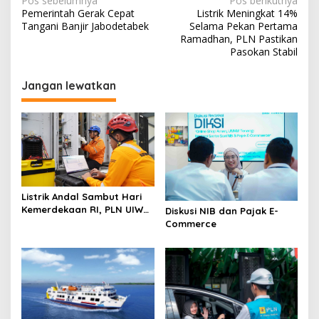
Navigasi
Pos sebelumnya
Pos berikutnya
Pemerintah Gerak Cepat
Listrik Meningkat 14%
pos
Tangani Banjir Jabodetabek
Selama Pekan Pertama
Ramadhan, PLN Pastikan
Pasokan Stabil
Jangan lewatkan
Listrik Andal Sambut Hari
Kemerdekaan RI, PLN UIW
Diskusi NIB dan Pajak E-
NTB Lakukan Pemeliharaan
Commerce
di GI Lombok Peaker