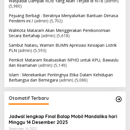
Waspadai Dampak ROB Yang Akan Terjadi di NTB
(admin)
(5,980)
Pejuang Berbagi : Beratnya Menyalurkan Bantuan Dimasa
Pendemi ini..!
(admin)
(5,702)
WaliKota Mataram Akan Menggerakan Perekonomian
Secara Bertahap
(admin)
(5,618)
Sambut Nataru, Wamen BUMN Apresiasi Kesiapan Listrik
PLN
(admin)
(5,593)
Pemkot Mataram Realisasikan NPHD untuk KPU, Bawaslu
dan Keamanan
(admin)
(5,149)
Islam : Menekankan Pentingnya Etika Dalam Kehidupan
Berbangsa dan Bernegara
(admin)
(5,086)
Otomatif Terbaru
Jadwal lengkap Final Balap Mobil Mandalika hari
Minggu 14 Desember 2025
Desember 14, 2025