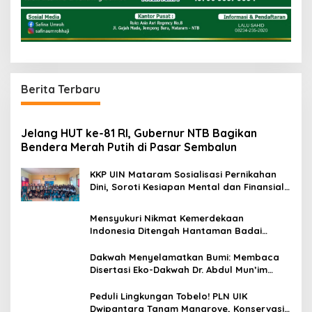
Berita Terbaru
Jelang HUT ke-81 RI, Gubernur NTB Bagikan
Bendera Merah Putih di Pasar Sembalun
KKP UIN Mataram Sosialisasi Pernikahan
Dini, Soroti Kesiapan Mental dan Finansial
Remaja di Desa Ungga
Mensyukuri Nikmat Kemerdekaan
Indonesia Ditengah Hantaman Badai
Korupsi
Dakwah Menyelamatkan Bumi: Membaca
Disertasi Eko-Dakwah Dr. Abdul Mun’im
Ritonga
Peduli Lingkungan Tobelo! PLN UIK
Dwipantara Tanam Mangrove, Konservasi