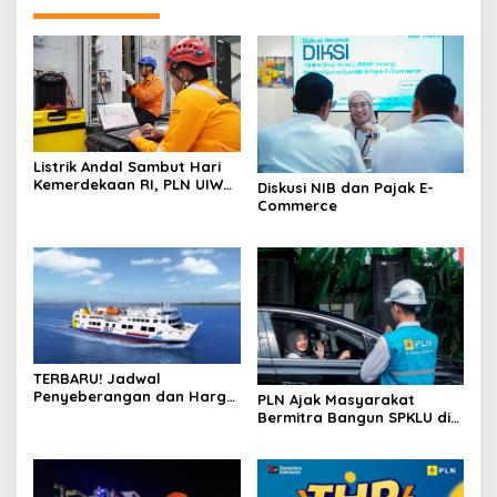
Listrik Andal Sambut Hari
Kemerdekaan RI, PLN UIW
Diskusi NIB dan Pajak E-
NTB Lakukan Pemeliharaan
Commerce
di GI Lombok Peaker
TERBARU! Jadwal
Penyeberangan dan Harga
PLN Ajak Masyarakat
Tiket Kapal Lombok –
Bermitra Bangun SPKLU di
Surabaya 5 Juli – 1 Agustus
NTB
2026