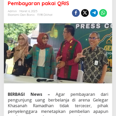
Pembayaran pakai QRIS
QRIS
Admin
Maret 6, 2025
Ekonomi Dan Bisnis
1598 Dilihat
BERBAGI News –
Agar pembayaran dari
pengunjung uang berbelanja di arena Gelegar
Khasanah Ramadhan tidak tercecer, pihak
penyelenggara menetapkan pembelian apapun