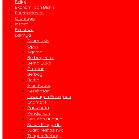
Religi
Ekonomi dan Bisnis
Entertainment
Olahraga
Inspira
Peristiwa
Lainnya
Suara KKN
Opini
Agama
Berbagi Viral
Berita Duka
Catatan
Berbagi
Berita
Iklan Kodeq
Kesehatan
Lowongan Pekerjaan
Otomatif
Pariwisata
Pendidikan
Seni dan Budaya
Sosok Minggu Ini
Suara Mahasiswa
Tangan Berbagi