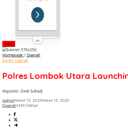
tutup
Polres
Homepage
/
Daerah
Lombok
Berita Daerah
Utara
Launching
Polres Lombok Utara Launchin
Cara
Cepat
Lapor
Reporter: Dedi Suhadi
Polisi
admin
Maret 13, 2025
Maret 13, 2025
Daerah
1939 Dilihat