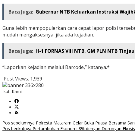
Baca Juga:
Gubernur NTB Keluarkan Instruksi Waji
Guna lebih mempopulerkan cara cepat lapor polisi terse
mudah mengaksesnya jika ada kejadian.
Baca Juga:
H-1 FORNAS VIII NTB, GM PLN NTB Tinja
“Laporkan kejadian melalui Barcode,” katanya.*
Post Views:
1,939
Ikuti Kami
Navigasi
Pos sebelumnya
Polresta Mataram Gelar Buka Puasa Bersama Santr
Pos berikutnya
Pertumbuhan Ekonomi 8% dengan Dorongan Ekosist
pos