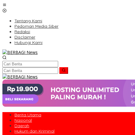
Lewati
ke
konten
Tentang Kami
Pedoman Media Siber
Redaksi
Disclaimer
Hubungi Kami
Berita Utama
Nasional
Daerah
Hukum dan Kriminal