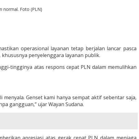
an normal. Foto (PLN)
astikan operasional layanan tetap berjalan lancar pasca
k, khususnya penyelenggara layanan publik.
inggi-tingginya atas respons cepat PLN dalam memulihkan
i menyala. Genset kami hanya sempat aktif sebentar saja,
tanpa gangguan,” ujar Wayan Sudana.
berikan apresiasi atas gerak cepat PLN dalam menjaga