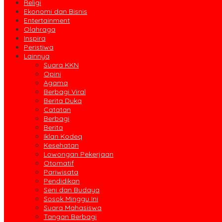
Religi
Ekonomi dan Bisnis
Entertainment
Olahraga
Inspira
Peristiwa
Lainnya
Suara KKN
Opini
Agama
Berbagi Viral
Berita Duka
Catatan
Berbagi
Berita
Iklan Kodeq
Kesehatan
Lowongan Pekerjaan
Otomatif
Pariwisata
Pendidikan
Seni dan Budaya
Sosok Minggu Ini
Suara Mahasiswa
Tangan Berbagi