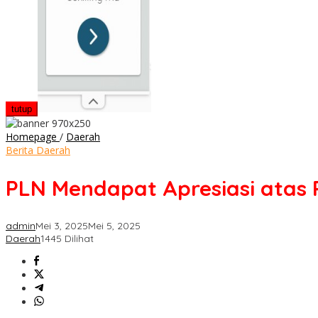
tutup
PLN
Homepage
/
Daerah
Mendapat
Berita Daerah
Apresiasi
atas
PLN Mendapat Apresiasi atas R
Respons
Cepat
Pulihkan
admin
Mei 3, 2025
Mei 5, 2025
Kelistrikan
Daerah
1445 Dilihat
di
Layanan
Publik
Bali