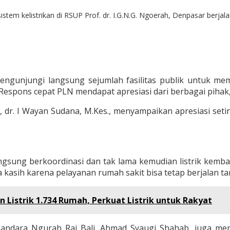
tem kelistrikan di RSUP Prof. dr. I.G.N.G. Ngoerah, Denpasar berjal
ngunjungi langsung sejumlah fasilitas publik untuk mem
). Respons cepat PLN mendapat apresiasi dari berbagai piha
, dr. I Wayan Sudana, M.Kes., menyampaikan apresiasi set
ngsung berkoordinasi dan tak lama kemudian listrik kembal
a kasih karena pelayanan rumah sakit bisa tetap berjalan 
istrik 1.734 Rumah, Perkuat Listrik untuk Rakyat
andara Ngurah Rai Bali, Ahmad Syaugi Shahab, juga mem