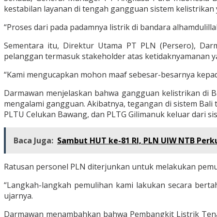
kestabilan layanan di tengah gangguan sistem kelistrikan y
“Proses dari pada padamnya listrik di bandara alhamdulil
Sementara itu, Direktur Utama PT PLN (Persero), D
pelanggan termasuk stakeholder atas ketidaknyamanan yan
“Kami mengucapkan mohon maaf sebesar-besarnya kepad
Darmawan menjelaskan bahwa gangguan kelistrikan di Ba
mengalami gangguan. Akibatnya, tegangan di sistem Bali
PLTU Celukan Bawang, dan PLTG Gilimanuk keluar dari sist
Baca Juga:
Sambut HUT ke-81 RI, PLN UIW NTB Perku
Ratusan personel PLN diterjunkan untuk melakukan pemulih
“Langkah-langkah pemulihan kami lakukan secara bertaha
ujarnya.
Darmawan menambahkan bahwa Pembangkit Listrik Tenaga