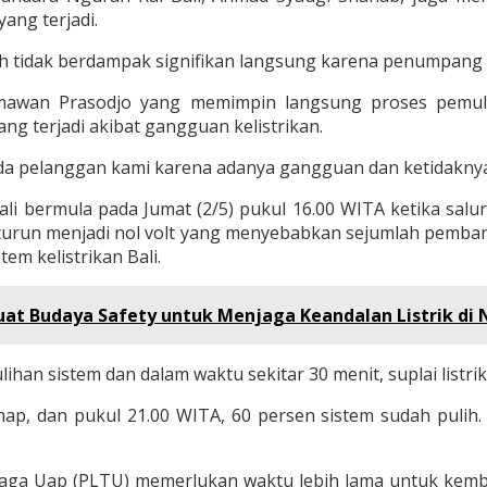
ang terjadi.
lah tidak berdampak signifikan langsung karena penumpang b
armawan Prasodjo yang memimpin langsung proses pemu
g terjadi akibat gangguan kelistrikan.
a pelanggan kami karena adanya gangguan dan ketidakny
li bermula pada Jumat (2/5) pukul 16.00 WITA ketika sal
 turun menjadi nol volt yang menyebabkan sejumlah pemba
em kelistrikan Bali.
at Budaya Safety untuk Menjaga Keandalan Listrik di
an sistem dan dalam waktu sekitar 30 menit, suplai listri
p, dan pukul 21.00 WITA, 60 persen sistem sudah pulih.
 Uap (PLTU) memerlukan waktu lebih lama untuk kembal