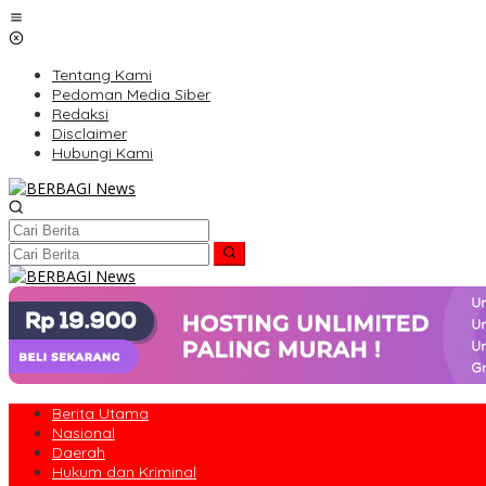
Lewati
ke
konten
Tentang Kami
Pedoman Media Siber
Redaksi
Disclaimer
Hubungi Kami
Berita Utama
Nasional
Daerah
Hukum dan Kriminal