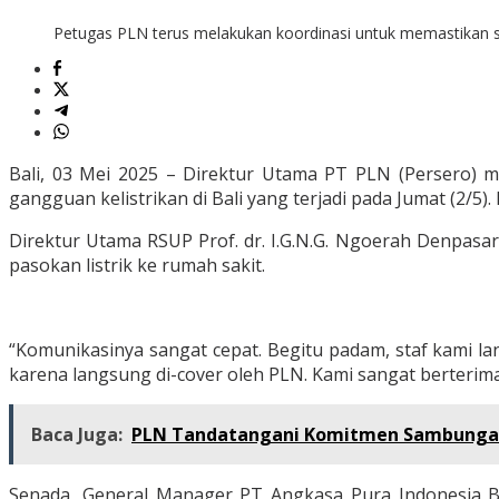
Petugas PLN terus melakukan koordinasi untuk memastikan sis
Bali, 03 Mei 2025 – Direktur Utama PT PLN (Persero) me
gangguan kelistrikan di Bali yang terjadi pada Jumat (2/5
Direktur Utama RSUP Prof. dr. I.G.N.G. Ngoerah Denpasar
pasokan listrik ke rumah sakit.
“Komunikasinya sangat cepat. Begitu padam, staf kami la
karena langsung di-cover oleh PLN. Kami sangat berterim
Baca Juga:
PLN Tandatangani Komitmen Sambungan L
Senada, General Manager PT Angkasa Pura Indonesia B