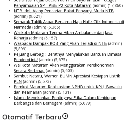
Penyampaian SPT PBB-P2 Kota Mataram
(admin)
(17,860)
NTB Idol, Ajang Pencarian Bakat Penyanyi Muda NTB
(admin)
(9,621)
Semarak Tablik Akbar Bersama Naja Hafiz Cilik Indonesia di
Narmada
(admin)
(6,365)
Walikota Mataram Terima Hibah Ambulance dari Jasa
Raharja
(admin)
(6,157)
Waspadai Dampak ROB Yang Akan Terjadi di NTB
(admin)
(5,899)
Pejuang Berbagi : Beratnya Menyalurkan Bantuan Dimasa
Pendemi ini..!
(admin)
(5,675)
WaliKota Mataram Akan Menggerakan Perekonomian
Secara Bertahap
(admin)
(5,603)
Sambut Nataru, Wamen BUMN Apresiasi Kesiapan Listrik
PLN
(admin)
(5,573)
Pemkot Mataram Realisasikan NPHD untuk KPU, Bawaslu
dan Keamanan
(admin)
(5,131)
Islam : Menekankan Pentingnya Etika Dalam Kehidupan
Berbangsa dan Bernegara
(admin)
(5,079)
Otomatif Terbaru