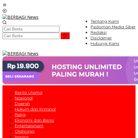
Lewati
ke
konten
Tentang Kami
Pedoman Media Siber
Redaksi
Disclaimer
Hubungi Kami
Berita Utama
Nasional
Daerah
Hukum dan Kriminal
Religi
Ekonomi dan Bisnis
Entertainment
Olahraga
Inspira