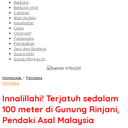
Berbagi
Berbagi Viral
Catatan
Iklan Kodeq
Kesehatan
Opini
Otomatif
Pariwisata
Pendidikan
Seni dan Budaya
Suara KKN
Sosok Minggu Ini
Innalillahi!
Homepage
/
Peristiwa
Terjatuh
Peristiwa
sedalam
100
Innalillahi! Terjatuh sedalam
meter
di
100 meter di Gunung Rinjani,
Gunung
Rinjani,
Pendaki Asal Malaysia
Pendaki
Asal