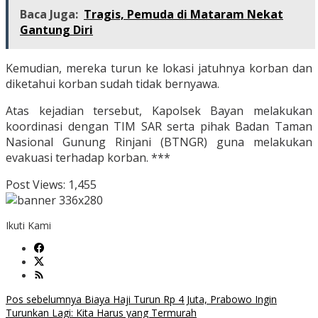
Baca Juga:
Tragis, Pemuda di Mataram Nekat
Gantung Diri
Kemudian, mereka turun ke lokasi jatuhnya korban dan
diketahui korban sudah tidak bernyawa.
Atas kejadian tersebut, Kapolsek Bayan melakukan
koordinasi dengan TIM SAR serta pihak Badan Taman
Nasional Gunung Rinjani (BTNGR) guna melakukan
evakuasi terhadap korban. ***
Post Views:
1,455
Ikuti Kami
Navigasi
Pos sebelumnya
Biaya Haji Turun Rp 4 Juta, Prabowo Ingin
Turunkan Lagi: Kita Harus yang Termurah