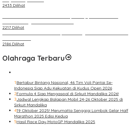
2433 Dilihat
PLN Pastikan Keandalan Listrik Tanpa Kedip pada Race 1 GT
World Challenge Asia 2025 Mandalika
2217 Dilihat
IOF Gelar Rakernas di Lombok, Guna Dongkrak Geliat Otomotif di
Masa Pendemi
2186 Dilihat
Olahraga Terbaru
1
Bertabur Bintang Nasional, 46 Tim Voli Pantai Se-
Indonesia Siap Adu Kekuatan di Kudus Open 2026
2
Formula 4 Siap Mengaspal di Sirkuit Mandalika 2026!
3
Jadwal Lengkap Balapan Mobil 24-26 Oktober 2025 di
Sirkuit Mandalika
4
19 Oktober 2025! Merumatta Senggigi Lombok Gelar Half
Marathon 2025 Edisi Kedua
5
Hasil Race Day MotoGP Mandalika 2025