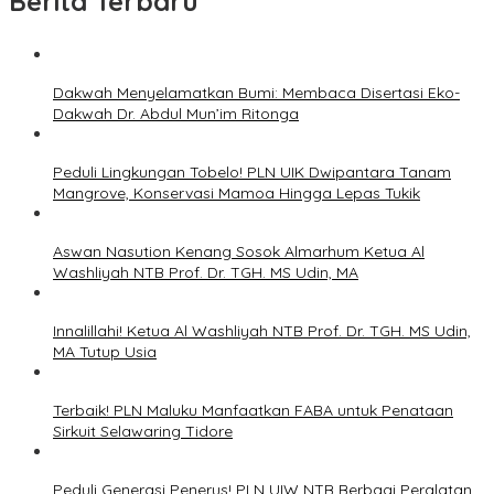
Berita Terbaru
Dakwah Menyelamatkan Bumi: Membaca Disertasi Eko-
Dakwah Dr. Abdul Mun’im Ritonga
Peduli Lingkungan Tobelo! PLN UIK Dwipantara Tanam
Mangrove, Konservasi Mamoa Hingga Lepas Tukik
Aswan Nasution Kenang Sosok Almarhum Ketua Al
Washliyah NTB Prof. Dr. TGH. MS Udin, MA
Innalillahi! Ketua Al Washliyah NTB Prof. Dr. TGH. MS Udin,
MA Tutup Usia
Terbaik! PLN Maluku Manfaatkan FABA untuk Penataan
Sirkuit Selawaring Tidore
Peduli Generasi Penerus! PLN UIW NTB Berbagi Peralatan