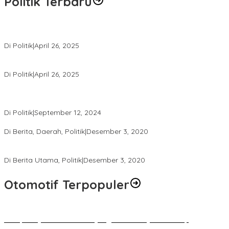
Politik Terbaru
Usai Pimpin DPW PAN NTB, Muazzim Akbar Pimpin DPW PAN Bali
Di Politik
|
April 26, 2025
LAZ Yakin Bisa Berikan yang Terbaik Buat Partai
Di Politik
|
April 26, 2025
Perbedaan Kebijakan Sistem Pemilihan Umum yang Terjadi di
Amerika Serikat dan Indonesia
Di Politik
|
September 12, 2024
Polresta Mataram Siapkan 634 Personel Pengamanan Pilkada
Di Berita, Daerah, Politik
|
Desember 3, 2020
Tingkatkan Pengawasan di TPS, Panwascam Batukliang Gelar
Bimtek Untuk 173 Pengawas TPS
Di Berita Utama, Politik
|
Desember 3, 2020
Otomotif Terpopuler
Berapa Pajak Motor Listrik yang Perlu Dibayarkan? Intip
Penjelasannya Di Sini!