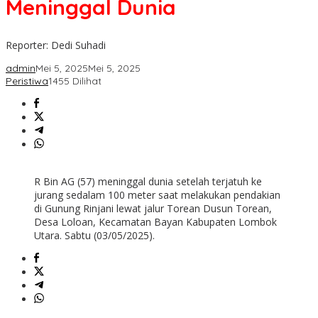
Meninggal Dunia
Malaysia
Meninggal
Dunia
Reporter: Dedi Suhadi
admin
Mei 5, 2025
Mei 5, 2025
Peristiwa
1455 Dilihat
R Bin AG (57) meninggal dunia setelah terjatuh ke
jurang sedalam 100 meter saat melakukan pendakian
di Gunung Rinjani lewat jalur Torean Dusun Torean,
Desa Loloan, Kecamatan Bayan Kabupaten Lombok
Utara. Sabtu (03/05/2025).