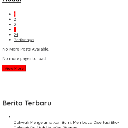
1
2
3
…
24
Berikutnya
No More Posts Available.
No more pages to load.
View More
Berita Terbaru
Dakwah Menyelamatkan Bumi: Membaca Disertasi Eko-
Dakwah Dr. Abdul Mun’im Ritonga