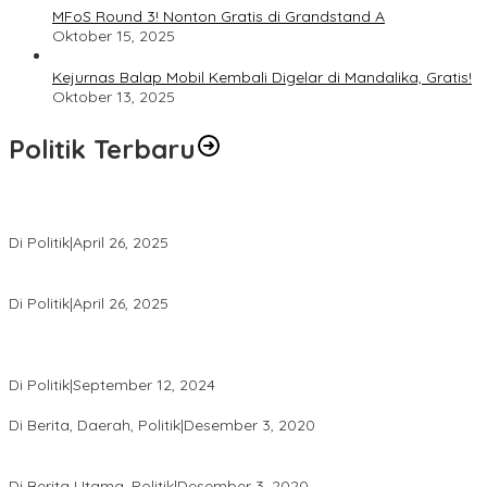
MFoS Round 3! Nonton Gratis di Grandstand A
Oktober 15, 2025
Kejurnas Balap Mobil Kembali Digelar di Mandalika, Gratis!
Oktober 13, 2025
Politik Terbaru
Usai Pimpin DPW PAN NTB, Muazzim Akbar Pimpin DPW PAN Bali
Di Politik
|
April 26, 2025
LAZ Yakin Bisa Berikan yang Terbaik Buat Partai
Di Politik
|
April 26, 2025
Perbedaan Kebijakan Sistem Pemilihan Umum yang Terjadi di
Amerika Serikat dan Indonesia
Di Politik
|
September 12, 2024
Polresta Mataram Siapkan 634 Personel Pengamanan Pilkada
Di Berita, Daerah, Politik
|
Desember 3, 2020
Tingkatkan Pengawasan di TPS, Panwascam Batukliang Gelar
Bimtek Untuk 173 Pengawas TPS
Di Berita Utama, Politik
|
Desember 3, 2020