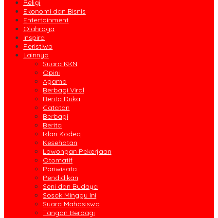
Religi
Ekonomi dan Bisnis
Entertainment
Olahraga
Inspira
Peristiwa
Lainnya
Suara KKN
Opini
Agama
Berbagi Viral
Berita Duka
Catatan
Berbagi
Berita
Iklan Kodeq
Kesehatan
Lowongan Pekerjaan
Otomatif
Pariwisata
Pendidikan
Seni dan Budaya
Sosok Minggu Ini
Suara Mahasiswa
Tangan Berbagi