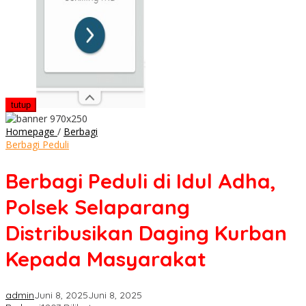
tutup
Berbagi
Homepage
/
Berbagi
Peduli
Berbagi Peduli
di
Idul
Berbagi Peduli di Idul Adha,
Adha,
Polsek
Polsek Selaparang
Selaparang
Distribusikan
Distribusikan Daging Kurban
Daging
Kurban
Kepada Masyarakat
Kepada
Masyarakat
admin
Juni 8, 2025
Juni 8, 2025