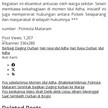
Kegiatan ini disambut antusias oleh warga sekitar. Selain
membawa kebahagiaan di momen Idul Adha, inisiatif ini
juga mempererat hubungan antara Polsek Selaparang
dan masyarakat di wilayah hukumnya. ***
sumber : Polresta Mataram
Post Views:
1,207
Berbagi Daging Qurban
Hari raya idul Adha
Hari Raya Qurban
Idul
Adha
Ikuti Kami
Navigasi
Pos sebelumnya
Momen Idul Adha, Bhabinkamtibmas Polresta
Mataram Serentak Bagikan Daging Kurban ke Warga
pos
Pos berikutnya
Video Viral! Detik-detik Ustaz Idham Meninggal
Saat Sembelih Qurban di Bogor
Related Posts