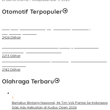
Otomotif Terpopuler
Berapa Pajak Motor Listrik yang Perlu Dibayarkan? Intip
Penjelasannya Di Sini!
2426 Dilihat
PLN Pastikan Keandalan Listrik Tanpa Kedip pada Race 1 GT
World Challenge Asia 2025 Mandalika
2213 Dilihat
IOF Gelar Rakernas di Lombok, Guna Dongkrak Geliat Otomotif di
Masa Pendemi
2182 Dilihat
Olahraga Terbaru
1
Bertabur Bintang Nasional, 46 Tim Voli Pantai Se-Indonesia
Siap Adu Kekuatan di Kudus Open 2026