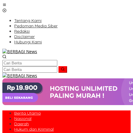
Lewati
ke
konten
Tentang Kami
Pedoman Media Siber
Redaksi
Disclaimer
Hubungi Kami
Berita Utama
Nasional
Daerah
Hukum dan Kriminal