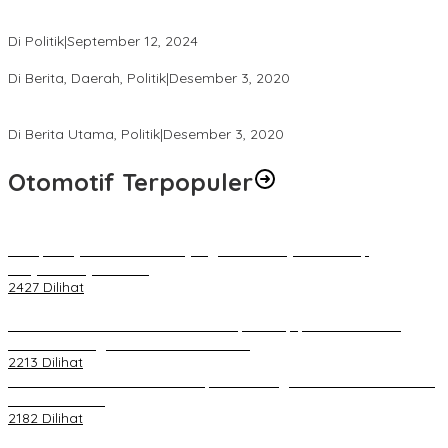
Perbedaan Kebijakan Sistem Pemilihan Umum yang Terjadi di
Amerika Serikat dan Indonesia
Di Politik
|
September 12, 2024
Polresta Mataram Siapkan 634 Personel Pengamanan Pilkada
Di Berita, Daerah, Politik
|
Desember 3, 2020
Tingkatkan Pengawasan di TPS, Panwascam Batukliang Gelar
Bimtek Untuk 173 Pengawas TPS
Di Berita Utama, Politik
|
Desember 3, 2020
Otomotif Terpopuler
Berapa Pajak Motor Listrik yang Perlu Dibayarkan? Intip
Penjelasannya Di Sini!
2427 Dilihat
PLN Pastikan Keandalan Listrik Tanpa Kedip pada Race 1 GT
World Challenge Asia 2025 Mandalika
2213 Dilihat
IOF Gelar Rakernas di Lombok, Guna Dongkrak Geliat Otomotif di
Masa Pendemi
2182 Dilihat