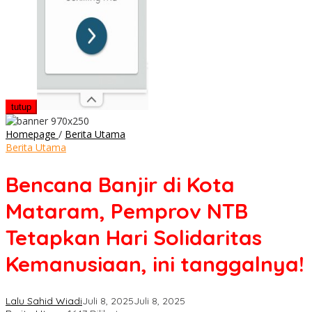
tutup
Bencana
Homepage
/
Berita Utama
Banjir
Berita Utama
di
Kota
Bencana Banjir di Kota
Mataram,
Pemprov
Mataram, Pemprov NTB
NTB
Tetapkan
Tetapkan Hari Solidaritas
Hari
Solidaritas
Kemanusiaan, ini tanggalnya!
Kemanusiaan,
ini
tanggalnya!
Lalu Sahid Wiadi
Juli 8, 2025
Juli 8, 2025