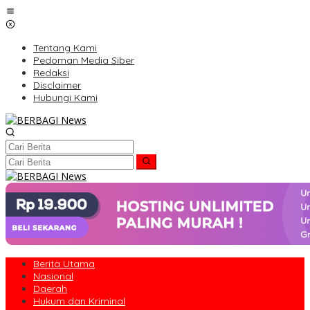
Lewati
ke
konten
Tentang Kami
Pedoman Media Siber
Redaksi
Disclaimer
Hubungi Kami
Berita Utama
Nasional
Daerah
Hukum dan Kriminal