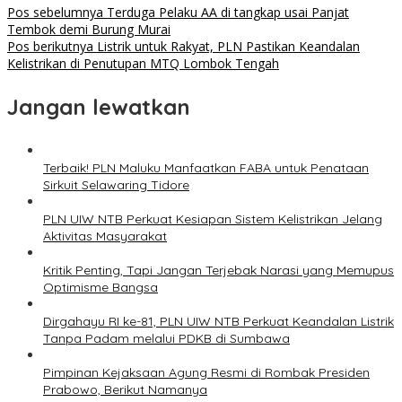
Navigasi
Pos sebelumnya
Terduga Pelaku AA di tangkap usai Panjat
Tembok demi Burung Murai
pos
Pos berikutnya
Listrik untuk Rakyat, PLN Pastikan Keandalan
Kelistrikan di Penutupan MTQ Lombok Tengah
Jangan lewatkan
Terbaik! PLN Maluku Manfaatkan FABA untuk Penataan
Sirkuit Selawaring Tidore
PLN UIW NTB Perkuat Kesiapan Sistem Kelistrikan Jelang
Aktivitas Masyarakat
Kritik Penting, Tapi Jangan Terjebak Narasi yang Memupus
Optimisme Bangsa
Dirgahayu RI ke-81, PLN UIW NTB Perkuat Keandalan Listrik
Tanpa Padam melalui PDKB di Sumbawa
Pimpinan Kejaksaan Agung Resmi di Rombak Presiden
Prabowo, Berikut Namanya