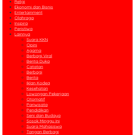
Religi
Ekonomi dan Bisnis
Entertainment
Olahraga
Inspira
Peristiwa
Lainnya
Suara KKN
Opini
Agama
Berbagi Viral
Berita Duka
Catatan
Berbagi
Berita
Iklan Kodeq
Kesehatan
Lowongan Pekerjaan
Otomatif
Pariwisata
Pendidikan
Seni dan Budaya
Sosok Minggu Ini
Suara Mahasiswa
Tangan Berbagi