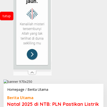
tutup
Natal
Homepage
/
Berita Utama
2025
Berita Utama
di
NTB:
Natal 2025 di NTB: PLN Pastikan Listrik
PLN