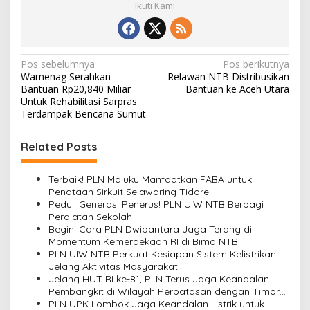
Ikuti Kami
Navigasi
Pos sebelumnya
Pos berikutnya
Wamenag Serahkan
Relawan NTB Distribusikan
pos
Bantuan Rp20,840 Miliar
Bantuan ke Aceh Utara
Untuk Rehabilitasi Sarpras
Terdampak Bencana Sumut
Related Posts
Terbaik! PLN Maluku Manfaatkan FABA untuk
Penataan Sirkuit Selawaring Tidore
Peduli Generasi Penerus! PLN UIW NTB Berbagi
Peralatan Sekolah
Begini Cara PLN Dwipantara Jaga Terang di
Momentum Kemerdekaan RI di Bima NTB
PLN UIW NTB Perkuat Kesiapan Sistem Kelistrikan
Jelang Aktivitas Masyarakat
Jelang HUT RI ke-81, PLN Terus Jaga Keandalan
Pembangkit di Wilayah Perbatasan dengan Timor
Leste
PLN UPK Lombok Jaga Keandalan Listrik untuk