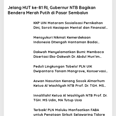
Jelang HUT ke-81 RI, Gubernur NTB Bagikan
Bendera Merah Putih di Pasar Sembalun
KKP UIN Mataram Sosialisasi Pernikahan
Dini, Soroti Kesiapan Mental dan Finansial
Remaja di Desa Ungga
Mensyukuri Nikmat Kemerdekaan
Indonesia Ditengah Hantaman Badai
Korupsi
Dakwah Menyelamatkan Bumi: Membaca
Disertasi Eko-Dakwah Dr. Abdul Mun’im
Ritonga
Peduli Lingkungan Tobelo! PLN UIK
Dwipantara Tanam Mangrove, Konservasi
Mamoa Hingga Lepas Tukik
Aswan Nasution Kenang Sosok Almarhum
Ketua Al Washliyah NTB Prof. Dr. TGH. MS
Udin, MA
Innalillahi! Ketua Al Washliyah NTB Prof. Dr.
TGH. MS Udin, MA Tutup Usia
Terbaik! PLN Maluku Manfaatkan FABA
untuk Penataan Sirkuit Selawaring Tidore