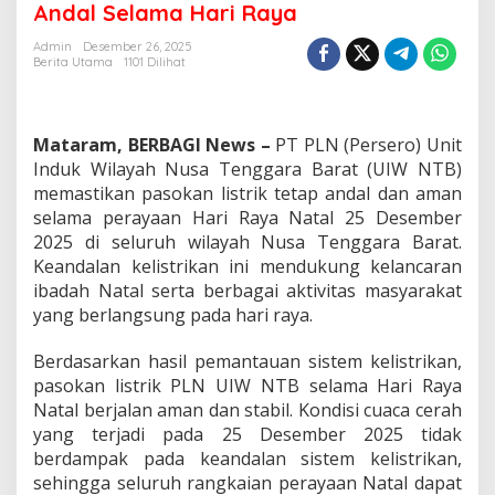
Andal Selama Hari Raya
Pastikan
Listrik
Admin
Desember 26, 2025
Andal
Berita Utama
1101 Dilihat
Selama
Hari
Raya
Mataram, BERBAGI News –
PT PLN (Persero) Unit
Induk Wilayah Nusa Tenggara Barat (UIW NTB)
memastikan pasokan listrik tetap andal dan aman
selama perayaan Hari Raya Natal 25 Desember
2025 di seluruh wilayah Nusa Tenggara Barat.
Keandalan kelistrikan ini mendukung kelancaran
ibadah Natal serta berbagai aktivitas masyarakat
yang berlangsung pada hari raya.
Berdasarkan hasil pemantauan sistem kelistrikan,
pasokan listrik PLN UIW NTB selama Hari Raya
Natal berjalan aman dan stabil. Kondisi cuaca cerah
yang terjadi pada 25 Desember 2025 tidak
berdampak pada keandalan sistem kelistrikan,
sehingga seluruh rangkaian perayaan Natal dapat