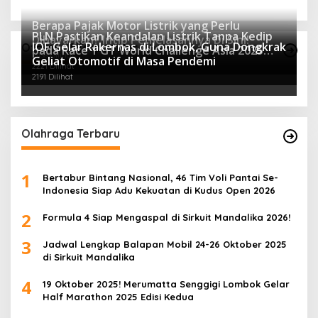
Berapa Pajak Motor Listrik yang Perlu
PLN Pastikan Keandalan Listrik Tanpa Kedip
Dibayarkan? Intip Penjelasannya Di Sini!
IOF Gelar Rakernas di Lombok, Guna Dongkrak
Otomotif Terpopuler
pada Race 1 GT World Challenge Asia 2025
2438 Dilihat
Geliat Otomotif di Masa Pendemi
Mandalika
2221 Dilihat
2191 Dilihat
Olahraga Terbaru
1
Bertabur Bintang Nasional, 46 Tim Voli Pantai Se-
Indonesia Siap Adu Kekuatan di Kudus Open 2026
2
Formula 4 Siap Mengaspal di Sirkuit Mandalika 2026!
3
Jadwal Lengkap Balapan Mobil 24-26 Oktober 2025
di Sirkuit Mandalika
4
19 Oktober 2025! Merumatta Senggigi Lombok Gelar
Half Marathon 2025 Edisi Kedua