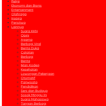
Religi
Ekonomi dan Bisnis
Entertainment
Olahraga
Inspira
Peristiwa
Lainnya
Suara KKN
Opini
Agama
Berbagi Viral
Berita Duka
Catatan
Berbagi
Berita
Iklan Kodeq
Kesehatan
Lowongan Pekerjaan
Otomatif
Pariwisata
Pendidikan
Seni dan Budaya
Sosok Minggu Ini
Suara Mahasiswa
Tangan Berbagi