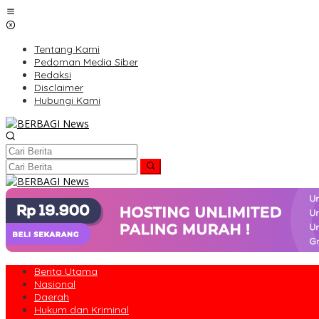
Lewati
ke
konten
Tentang Kami
Pedoman Media Siber
Redaksi
Disclaimer
Hubungi Kami
Berita Utama
Nasional
Daerah
Hukum dan Kriminal