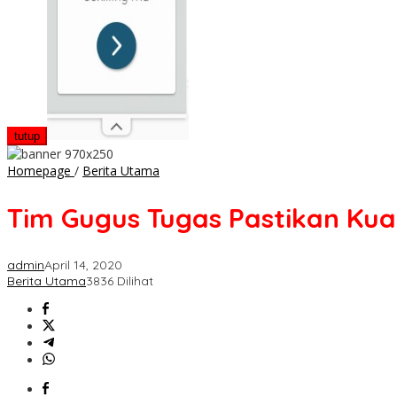
tutup
Tim
Homepage
/
Berita Utama
Gugus
Tugas
Tim Gugus Tugas Pastikan Kua
Pastikan
Kualitas
dan
admin
April 14, 2020
Kesiapan
Berita Utama
3836 Dilihat
Sembako
JPS
Gemilang