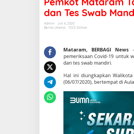
Pemkot Mataram Ta
Biaya
dan Tes Swab Mandi
Rapid
Test
dan
Admin
Juli 6, 2020
Tes
Berita Utama
1525 Dilihat
Swab
Mandiri
Mataram, BERBAGI News
–
pemeriksaan Covid-19 untuk w
dan tes swab mandiri.
Hal ini diungkapkan Walikot
(06/07/2020), bertempat di Au