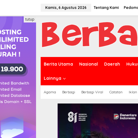
Lewati
ke
Kamis, 6 Agustus 2026
Tentang Kami
Pedoma
konten
tutup
Berita Utama
Nasional
Daerah
Huku
Lainnya
Agama
Berbagi
Berbagi Viral
Catatan
Iklan