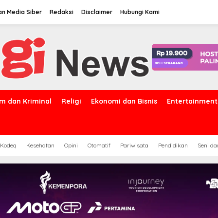
n Media Siber
Redaksi
Disclaimer
Hubungi Kami
m dan Kriminal
Religi
Ekonomi dan Bisnis
Entertainment
 Kodeq
Kesehatan
Opini
Otomatif
Pariwisata
Pendidikan
Seni d