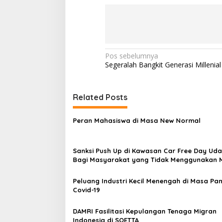
Navigasi
Pos sebelumnya
Segeralah Bangkit Generasi Millenial
pos
Related Posts
Peran Mahasiswa di Masa New Normal
Sanksi Push Up di Kawasan Car Free Day Ud
Bagi Masyarakat yang Tidak Menggunakan 
Peluang Industri Kecil Menengah di Masa Pa
Covid-19
DAMRI Fasilitasi Kepulangan Tenaga Migran
Indonesia di SOETTA