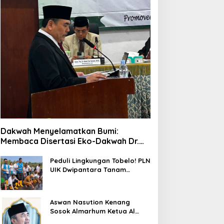
Dakwah Menyelamatkan Bumi:
Membaca Disertasi Eko-Dakwah Dr.
Abdul Mun’im Ritonga
Peduli Lingkungan Tobelo! PLN
UIK Dwipantara Tanam
Mangrove, Konservasi
Mamoa Hingga Lepas Tukik
Aswan Nasution Kenang
Sosok Almarhum Ketua Al
Washliyah NTB Prof. Dr. TGH.