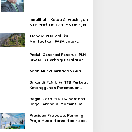
MS Udin, MA
Innalillahi! Ketua Al Washliyah
NTB Prof. Dr. TGH. MS Udin, MA
Tutup Usia
Terbaik! PLN Maluku
Manfaatkan FABA untuk
Penataan Sirkuit Selawaring
Tidore
Peduli Generasi Penerus! PLN
UIW NTB Berbagi Peralatan
Sekolah
Adab Murid Terhadap Guru
Srikandi PLN UIW NTB Perkuat
Ketangguhan Perempuan
Hadapi Bencana
Begini Cara PLN Dwipantara
Jaga Terang di Momentum
Kemerdekaan RI di Bima NTB
Presiden Prabowo: Pamong
Praja Muda Harus Hadir saat
Rakyat Membutuhkan