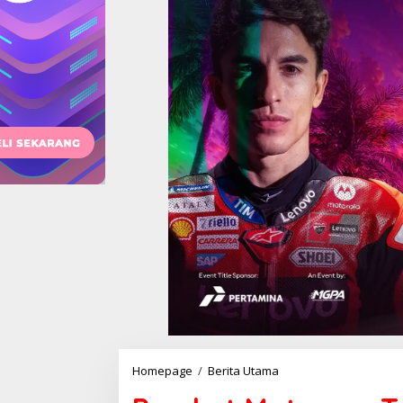
Pemkot
Homepage
/
Berita Utama
Mataram
Tanggung