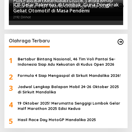
PLN Pastikan Keandalan Listrik Tanpa Kedip
Dibayarkan? Intip Penjelasannya Di Sini!
IOF Gelar Rakernas di Lombok, Guna Dongkrak
Otomotif Terpopuler
pada Race 1 GT World Challenge Asia 2025
2440 Dilihat
Geliat Otomotif di Masa Pendemi
Mandalika
2222 Dilihat
2192 Dilihat
Olahraga Terbaru
1
Bertabur Bintang Nasional, 46 Tim Voli Pantai Se-
Indonesia Siap Adu Kekuatan di Kudus Open 2026
2
Formula 4 Siap Mengaspal di Sirkuit Mandalika 2026!
3
Jadwal Lengkap Balapan Mobil 24-26 Oktober 2025
di Sirkuit Mandalika
4
19 Oktober 2025! Merumatta Senggigi Lombok Gelar
Half Marathon 2025 Edisi Kedua
5
Hasil Race Day MotoGP Mandalika 2025