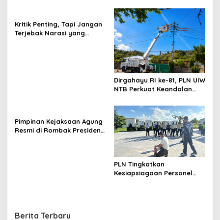
Penataan Sirkuit
Selawaring Tidore
Kritik Penting, Tapi Jangan
Terjebak Narasi yang
Memupus Optimisme
Bangsa
Dirgahayu RI ke-81, PLN UIW
NTB Perkuat Keandalan
Listrik Tanpa Padam
melalui PDKB di Sumbawa
Pimpinan Kejaksaan Agung
Resmi di Rombak Presiden
Prabowo, Berikut Namanya
PLN Tingkatkan
Kesiapsiagaan Personel
Keamanan melalui
Pelatihan Penggunaan
APAR
Berita Terbaru