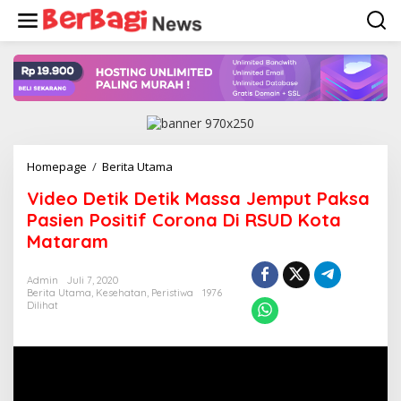
Lewati
ke
konten
Video
Homepage
/
Berita Utama
Detik
Video Detik Detik Massa Jemput Paksa
Detik
Massa
Pasien Positif Corona Di RSUD Kota
Jemput
Mataram
Paksa
Pasien
Positif
Admin
Juli 7, 2020
Berita Utama
,
Kesehatan
,
Peristiwa
Corona
1976
Dilihat
Di
RSUD
Kota
Mataram