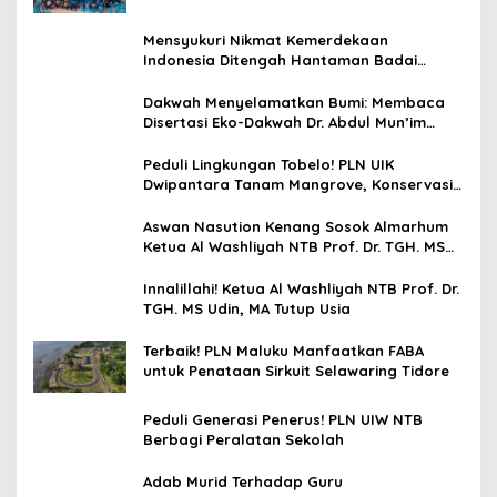
Remaja di Desa Ungga
Mensyukuri Nikmat Kemerdekaan
Indonesia Ditengah Hantaman Badai
Korupsi
Dakwah Menyelamatkan Bumi: Membaca
Disertasi Eko-Dakwah Dr. Abdul Mun’im
Ritonga
Peduli Lingkungan Tobelo! PLN UIK
Dwipantara Tanam Mangrove, Konservasi
Mamoa Hingga Lepas Tukik
Aswan Nasution Kenang Sosok Almarhum
Ketua Al Washliyah NTB Prof. Dr. TGH. MS
Udin, MA
Innalillahi! Ketua Al Washliyah NTB Prof. Dr.
TGH. MS Udin, MA Tutup Usia
Terbaik! PLN Maluku Manfaatkan FABA
untuk Penataan Sirkuit Selawaring Tidore
Peduli Generasi Penerus! PLN UIW NTB
Berbagi Peralatan Sekolah
Adab Murid Terhadap Guru