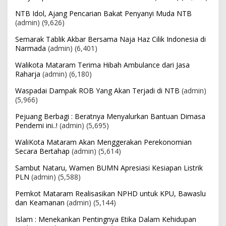
NTB Idol, Ajang Pencarian Bakat Penyanyi Muda NTB
(admin)
(9,626)
Semarak Tablik Akbar Bersama Naja Hafiz Cilik Indonesia di
Narmada
(admin)
(6,401)
Walikota Mataram Terima Hibah Ambulance dari Jasa
Raharja
(admin)
(6,180)
Waspadai Dampak ROB Yang Akan Terjadi di NTB
(admin)
(5,966)
Pejuang Berbagi : Beratnya Menyalurkan Bantuan Dimasa
Pendemi ini..!
(admin)
(5,695)
WaliKota Mataram Akan Menggerakan Perekonomian
Secara Bertahap
(admin)
(5,614)
Sambut Nataru, Wamen BUMN Apresiasi Kesiapan Listrik
PLN
(admin)
(5,588)
Pemkot Mataram Realisasikan NPHD untuk KPU, Bawaslu
dan Keamanan
(admin)
(5,144)
Islam : Menekankan Pentingnya Etika Dalam Kehidupan