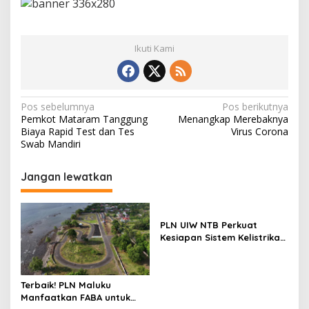
Ikuti Kami
Navigasi
Pos sebelumnya
Pos berikutnya
Pemkot Mataram Tanggung
Menangkap Merebaknya
pos
Biaya Rapid Test dan Tes
Virus Corona
Swab Mandiri
Jangan lewatkan
PLN UIW NTB Perkuat
Kesiapan Sistem Kelistrikan
Jelang Aktivitas
Masyarakat
Terbaik! PLN Maluku
Manfaatkan FABA untuk