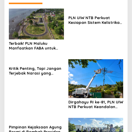
PLN UIW NTB Perkuat
Kesiapan Sistem Kelistrikan
Jelang Aktivitas
Masyarakat
Terbaik! PLN Maluku
Manfaatkan FABA untuk
Penataan Sirkuit
Selawaring Tidore
Kritik Penting, Tapi Jangan
Terjebak Narasi yang
Memupus Optimisme
Bangsa
Dirgahayu RI ke-81, PLN UIW
NTB Perkuat Keandalan
Listrik Tanpa Padam
melalui PDKB di Sumbawa
Pimpinan Kejaksaan Agung
Resmi di Rombak Presiden