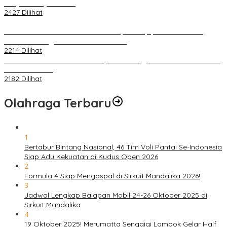
Penjelasannya Di Sini!
2427 Dilihat
PLN Pastikan Keandalan Listrik Tanpa Kedip pada Race 1 GT
World Challenge Asia 2025 Mandalika
2214 Dilihat
IOF Gelar Rakernas di Lombok, Guna Dongkrak Geliat Otomotif di
Masa Pendemi
2182 Dilihat
Olahraga Terbaru
1
Bertabur Bintang Nasional, 46 Tim Voli Pantai Se-Indonesia
Siap Adu Kekuatan di Kudus Open 2026
2
Formula 4 Siap Mengaspal di Sirkuit Mandalika 2026!
3
Jadwal Lengkap Balapan Mobil 24-26 Oktober 2025 di
Sirkuit Mandalika
4
19 Oktober 2025! Merumatta Senggigi Lombok Gelar Half