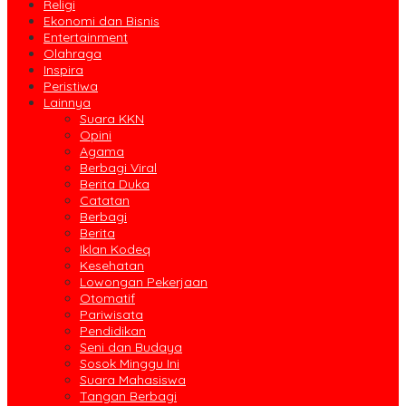
Religi
Ekonomi dan Bisnis
Entertainment
Olahraga
Inspira
Peristiwa
Lainnya
Suara KKN
Opini
Agama
Berbagi Viral
Berita Duka
Catatan
Berbagi
Berita
Iklan Kodeq
Kesehatan
Lowongan Pekerjaan
Otomatif
Pariwisata
Pendidikan
Seni dan Budaya
Sosok Minggu Ini
Suara Mahasiswa
Tangan Berbagi