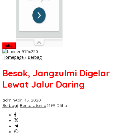
tutup
Besok,
Homepage
/
Berbagi
Jangzulmi
Digelar
Besok, Jangzulmi Digelar
Lewat
Jalur
Lewat Jalur Daring
Daring
admin
April 15, 2020
Berbagi
,
Berita Utama
3199 Dilihat