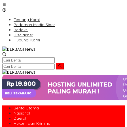
Lewati
ke
konten
Tentang Kami
Pedoman Media Siber
Redaksi
Disclaimer
Hubungi Kami
Berita Utama
Nasional
Daerah
Hukum dan Kriminal