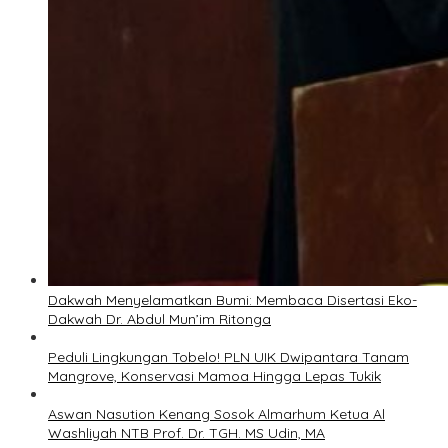
Dakwah Menyelamatkan Bumi: Membaca Disertasi Eko-
Dakwah Dr. Abdul Mun’im Ritonga
Peduli Lingkungan Tobelo! PLN UIK Dwipantara Tanam
Mangrove, Konservasi Mamoa Hingga Lepas Tukik
Aswan Nasution Kenang Sosok Almarhum Ketua Al
Washliyah NTB Prof. Dr. TGH. MS Udin, MA