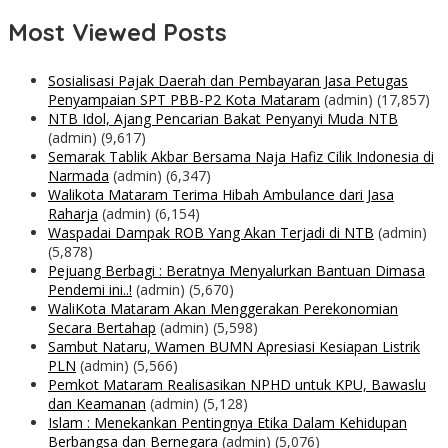
Most Viewed Posts
Sosialisasi Pajak Daerah dan Pembayaran Jasa Petugas
Penyampaian SPT PBB-P2 Kota Mataram
(admin)
(17,857)
NTB Idol, Ajang Pencarian Bakat Penyanyi Muda NTB
(admin)
(9,617)
Semarak Tablik Akbar Bersama Naja Hafiz Cilik Indonesia di
Narmada
(admin)
(6,347)
Walikota Mataram Terima Hibah Ambulance dari Jasa
Raharja
(admin)
(6,154)
Waspadai Dampak ROB Yang Akan Terjadi di NTB
(admin)
(5,878)
Pejuang Berbagi : Beratnya Menyalurkan Bantuan Dimasa
Pendemi ini..!
(admin)
(5,670)
WaliKota Mataram Akan Menggerakan Perekonomian
Secara Bertahap
(admin)
(5,598)
Sambut Nataru, Wamen BUMN Apresiasi Kesiapan Listrik
PLN
(admin)
(5,566)
Pemkot Mataram Realisasikan NPHD untuk KPU, Bawaslu
dan Keamanan
(admin)
(5,128)
Islam : Menekankan Pentingnya Etika Dalam Kehidupan
Berbangsa dan Bernegara
(admin)
(5,076)