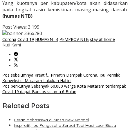
Yang kuotanya per kabupaten/kota akan didasarkan
pada tingkat rasio kemiskinan masing-masing daerah.
(humas NTB)
Post Views:
3,199
Corona
Covid-19
HUMASNTB
PEMPROV NTB
stay at home
Ikuti Kami
Navigasi
Pos sebelumnya
Kreatif..! Prihatin Dampak Corona, Ibu Pemilik
Konveksi di Mataram Lakukan Hal ini
pos
Pos berikutnya
Sebanyak 60.000 warga Kota Mataram terdampak
Covid-19 dapat Bansos selama 6 Bulan
Related Posts
Peran Mahasiswa di Masa New Normal
Inspiratif, Ibu Pengusaha Serbat Tuai Hasil Luar Biasa