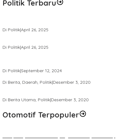
Politik Terbaru
Usai Pimpin DPW PAN NTB, Muazzim Akbar Pimpin DPW PAN Bali
Di Politik
|
April 26, 2025
LAZ Yakin Bisa Berikan yang Terbaik Buat Partai
Di Politik
|
April 26, 2025
Perbedaan Kebijakan Sistem Pemilihan Umum yang Terjadi di
Amerika Serikat dan Indonesia
Di Politik
|
September 12, 2024
Polresta Mataram Siapkan 634 Personel Pengamanan Pilkada
Di Berita, Daerah, Politik
|
Desember 3, 2020
Tingkatkan Pengawasan di TPS, Panwascam Batukliang Gelar
Bimtek Untuk 173 Pengawas TPS
Di Berita Utama, Politik
|
Desember 3, 2020
Otomotif Terpopuler
Berapa Pajak Motor Listrik yang Perlu Dibayarkan? Intip