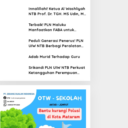
Washliyah NTB Prof. Dr. TGH.
MS Udin, MA
Innalillahi! Ketua Al Washliyah
NTB Prof. Dr. TGH. MS Udin, MA
Tutup Usia
Terbaik! PLN Maluku
Manfaatkan FABA untuk
Penataan Sirkuit Selawaring
Tidore
Peduli Generasi Penerus! PLN
UIW NTB Berbagi Peralatan
Sekolah
Adab Murid Terhadap Guru
Srikandi PLN UIW NTB Perkuat
Ketangguhan Perempuan
Hadapi Bencana