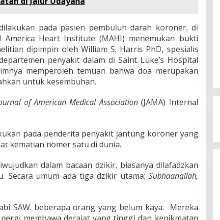
atah di Jalur Udayana
 dilakukan pada pasien pembuluh darah koroner, di
 America Heart Institute (MAHI) menemukan bukti
tian dipimpin oleh William S. Harris PhD, spesialis
i departemen penyakit dalam di Saint Luke’s Hospital
a timnya memperoleh temuan bahwa doa merupakan
mbahkan untuk kesembuhan.
ournal of American Medical Association
(JAMA) Internal
lakukan pada penderita penyakit jantung koroner yang
t kematian nomer satu di dunia.
iwujudkan dalam bacaan dzikir, biasanya dilafadzkan
tu. Secara umum ada tiga dzikir utama;
Subhaanallah,
Nabi SAW. beberapa orang yang belum kaya. Mereka
u pergi membawa derajat yang tinggi dan kenikmatan