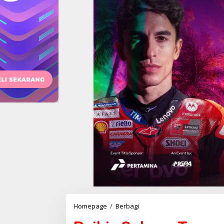
Dzikir
Homepage
/
Berbagi
Sukses
Tangani