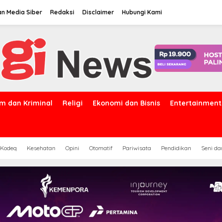
n Media Siber
Redaksi
Disclaimer
Hubungi Kami
m dan Kriminal
Religi
Ekonomi dan Bisnis
Entertainment
 Kodeq
Kesehatan
Opini
Otomatif
Pariwisata
Pendidikan
Seni d