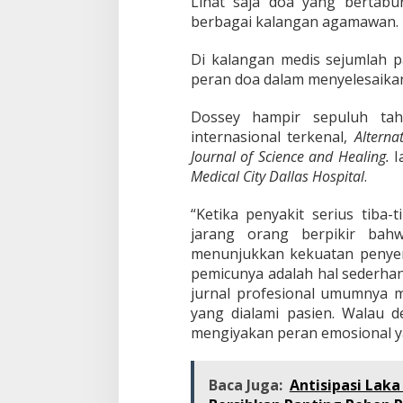
Lihat saja doa yang bertabu
berbagai kalangan agamawan.
Di kalangan medis sejumlah p
peran doa dalam menyelesaikan
Dossey hampir sepuluh tah
internasional terkenal,
Alterna
Journal of Science and Healing.
I
Medical City Dallas Hospital
.
“Ketika penyakit serius tiba-
jarang orang berpikir bahw
menunjukkan kekuatan penyemb
pemicunya adalah hal sederhan
jurnal profesional umumnya me
yang dialami pasien. Walau d
mengiyakan peran emosional ya
Baca Juga:
Antisipasi Lak