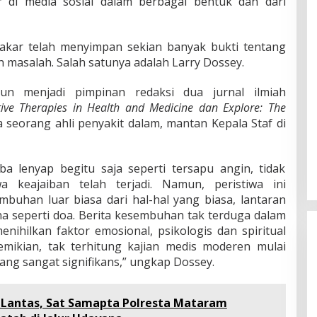
r di media sosial dalam berbagai bentuk dan dari
akar telah menyimpan sekian banyak bukti tentang
 masalah. Salah satunya adalah Larry Dossey.
un menjadi pimpinan redaksi dua jurnal ilmiah
tive Therapies in Health and Medicine dan Explore: The
a seorang ahli penyakit dalam, mantan Kepala Staf di
tiba lenyap begitu saja seperti tersapu angin, tidak
a keajaiban telah terjadi. Namun, peristiwa ini
uhan luar biasa dari hal-hal yang biasa, lantaran
a seperti doa. Berita kesembuhan tak terduga dalam
nihilkan faktor emosional, psikologis dan spiritual
emikian, tak terhitung kajian medis moderen mulai
ng sangat signifikans,” ungkap Dossey.
a Lantas, Sat Samapta Polresta Mataram