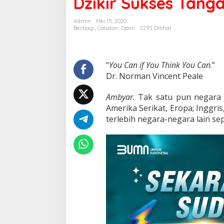
Dzikir Sukses Tanga
Covid
Admin
Mei 15, 2020
Berbagi
,
Catatan
,
Opini
2295 Dilihat
“
You Can if You Think You Can
.”
Dr. Norman Vincent Peale
Ambyar.
Tak satu pun negara 
Amerika Serikat, Eropa; Inggris
terlebih negara-negara lain sep