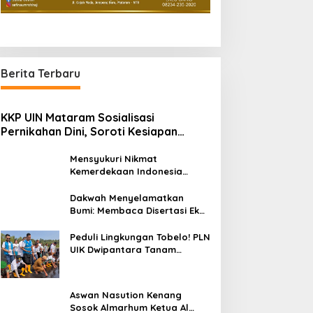
Berita Terbaru
KKP UIN Mataram Sosialisasi
Pernikahan Dini, Soroti Kesiapan
Mental dan Finansial Remaja di Desa
Ungga
Mensyukuri Nikmat
Kemerdekaan Indonesia
Ditengah Hantaman Badai
Korupsi
Dakwah Menyelamatkan
Bumi: Membaca Disertasi Eko-
Dakwah Dr. Abdul Mun’im
Ritonga
Peduli Lingkungan Tobelo! PLN
UIK Dwipantara Tanam
Mangrove, Konservasi
Mamoa Hingga Lepas Tukik
Aswan Nasution Kenang
Sosok Almarhum Ketua Al