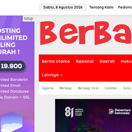
Lewati
ke
Sabtu, 8 Agustus 2026
Tentang Kami
Pedoma
konten
tutup
Berita Utama
Nasional
Daerah
Huku
Lainnya
Agama
Berbagi
Berbagi Viral
Catatan
Iklan