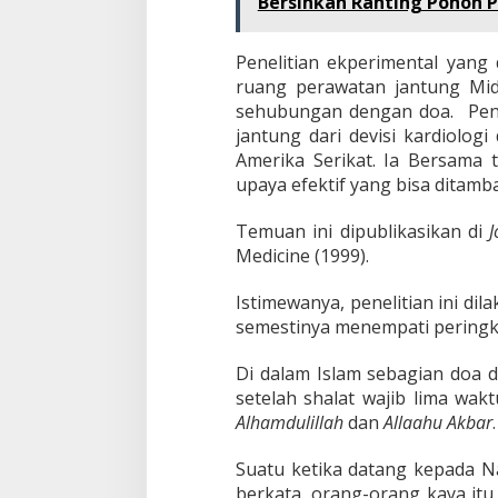
Bersihkan Ranting Pohon P
Penelitian ekperimental yang
ruang perawatan jantung Mid
sehubungan dengan doa. Peneli
jantung dari devisi kardiolog
Amerika Serikat. Ia Bersam
upaya efektif yang bisa dita
Temuan ini dipublikasikan di
J
Medicine (1999).
Istimewanya, penelitian ini di
semestinya menempati peringka
Di dalam Islam sebagian doa d
setelah shalat wajib lima wak
Alhamdulillah
dan
Allaahu Akbar
.
Suatu ketika datang kepada 
berkata, orang-orang kaya it