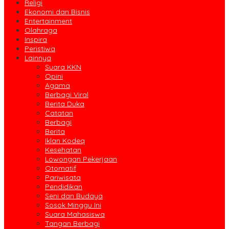
Religi
Ekonomi dan Bisnis
Entertainment
Olahraga
Inspira
Peristiwa
Lainnya
Suara KKN
Opini
Agama
Berbagi Viral
Berita Duka
Catatan
Berbagi
Berita
Iklan Kodeq
Kesehatan
Lowongan Pekerjaan
Otomatif
Pariwisata
Pendidikan
Seni dan Budaya
Sosok Minggu Ini
Suara Mahasiswa
Tangan Berbagi