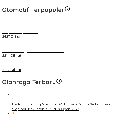
Otomotif Terpopuler
Berapa Pajak Motor Listrik yang Perlu Dibayarkan? Intip
Penjelasannya Di Sini!
2427 Dilihat
PLN Pastikan Keandalan Listrik Tanpa Kedip pada Race 1 GT
World Challenge Asia 2025 Mandalika
2214 Dilihat
IOF Gelar Rakernas di Lombok, Guna Dongkrak Geliat Otomotif di
Masa Pendemi
2182 Dilihat
Olahraga Terbaru
1
Bertabur Bintang Nasional, 46 Tim Voli Pantai Se-Indonesia
Siap Adu Kekuatan di Kudus Open 2026
2