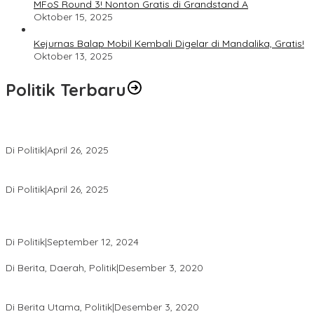
MFoS Round 3! Nonton Gratis di Grandstand A
Oktober 15, 2025
Kejurnas Balap Mobil Kembali Digelar di Mandalika, Gratis!
Oktober 13, 2025
Politik Terbaru
Usai Pimpin DPW PAN NTB, Muazzim Akbar Pimpin DPW PAN Bali
Di Politik
|
April 26, 2025
LAZ Yakin Bisa Berikan yang Terbaik Buat Partai
Di Politik
|
April 26, 2025
Perbedaan Kebijakan Sistem Pemilihan Umum yang Terjadi di
Amerika Serikat dan Indonesia
Di Politik
|
September 12, 2024
Polresta Mataram Siapkan 634 Personel Pengamanan Pilkada
Di Berita, Daerah, Politik
|
Desember 3, 2020
Tingkatkan Pengawasan di TPS, Panwascam Batukliang Gelar
Bimtek Untuk 173 Pengawas TPS
Di Berita Utama, Politik
|
Desember 3, 2020