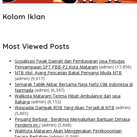
Kolom Iklan
Most Viewed Posts
Sosialisasi Pajak Daerah dan Pembayaran Jasa Petugas
Penyampaian SPT PBB-P2 Kota Mataram
(admin)
(17,856)
NTB Idol, Ajang Pencarian Bakat Penyanyi Muda NTB
(admin)
(9,617)
Semarak Tablik Akbar Bersama Naja Hafiz Cilik Indonesia di
Narmada
(admin)
(6,347)
Walikota Mataram Terima Hibah Ambulance dari Jasa
Raharja
(admin)
(6,152)
Waspadai Dampak ROB Yang Akan Terjadi di NTB
(admin)
(5,865)
Pejuang Berbagi : Beratnya Menyalurkan Bantuan Dimasa
Pendemi ini..!
(admin)
(5,668)
WaliKota Mataram Akan Menggerakan Perekonomian
Secara Bertahap
(admin)
(5,598)