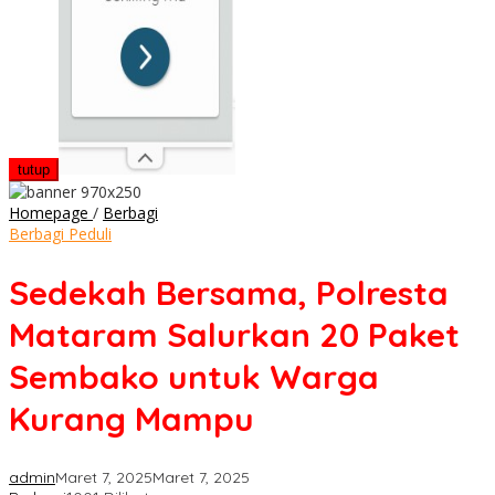
tutup
Sedekah
Homepage
/
Berbagi
Bersama,
Berbagi Peduli
Polresta
Mataram
Sedekah Bersama, Polresta
Salurkan
20
Mataram Salurkan 20 Paket
Paket
Sembako
Sembako untuk Warga
untuk
Warga
Kurang Mampu
Kurang
Mampu
admin
Maret 7, 2025
Maret 7, 2025