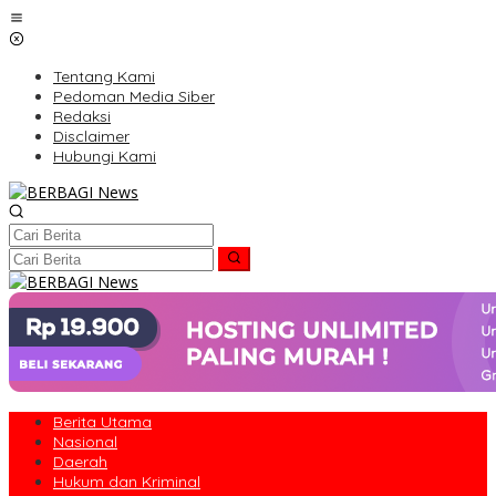
Lewati
ke
konten
Tentang Kami
Pedoman Media Siber
Redaksi
Disclaimer
Hubungi Kami
Berita Utama
Nasional
Daerah
Hukum dan Kriminal