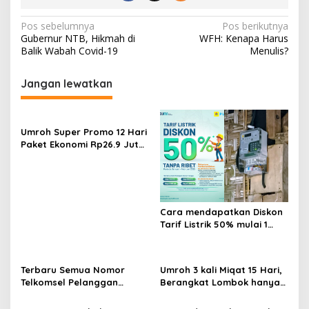
Navigasi
Pos sebelumnya
Pos berikutnya
Gubernur NTB, Hikmah di
WFH: Kenapa Harus
pos
Balik Wabah Covid-19
Menulis?
Jangan lewatkan
Umroh Super Promo 12 Hari
Paket Ekonomi Rp26.9 Juta
Berangkat Agustus 2025
Cara mendapatkan Diskon
Tarif Listrik 50% mulai 1
Januari 2025
Terbaru Semua Nomor
Umroh 3 kali Miqat 15 Hari,
Telkomsel Pelanggan
Berangkat Lombok hanya
Lombok!, SuperSeru
30jutaan
dengan paket internet