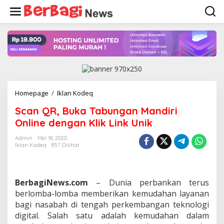
Lewati
ke
konten
Scan
Homepage
/
Iklan Kodeq
QR,
Scan QR, Buka Tabungan Mandiri
Buka
Tabungan
Online dengan Klik Link Unik
Mandiri
Online
Admin
Mei 18, 2020
Iklan Kodeq
857 Dilihat
dengan
Klik
Link
Unik
BerbagiNews.com
– Dunia perbankan terus
berlomba-lomba memberikan kemudahan layanan
bagi nasabah di tengah perkembangan teknologi
digital. Salah satu adalah kemudahan dalam