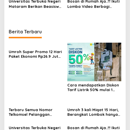
Universitas Terbuka Negeri
Bosan di Rumah Aja..!!! Ikuti
Cuma Rp15.000 dapat 5GB
Mataram Berikan Beasiswa
Lomba Video Berbagi
Bidikmisi
Inspirasi Guys
Berita Terbaru
Umroh Super Promo 12 Hari
Paket Ekonomi Rp26.9 Juta
Berangkat Agustus 2025
Cara mendapatkan Diskon
Tarif Listrik 50% mulai 1
Januari 2025
Terbaru Semua Nomor
Umroh 3 kali Miqat 15 Hari,
Telkomsel Pelanggan
Berangkat Lombok hanya
Lombok!, SuperSeru
30jutaan
dengan paket internet
Universitas Terbuka Negeri
Bosan di Rumah Aja..!!! Ikuti
Cuma Rp15.000 dapat 5GB