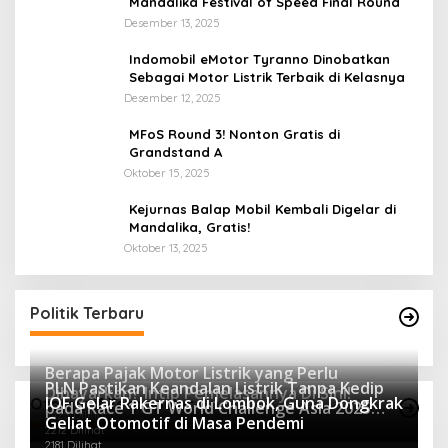
Mandalika Festival of Speed Final Round
Desember 13, 2025
Indomobil eMotor Tyranno Dinobatkan
Sebagai Motor Listrik Terbaik di Kelasnya
Desember 12, 2025
MFoS Round 3! Nonton Gratis di
Grandstand A
Oktober 15, 2025
Kejurnas Balap Mobil Kembali Digelar di
Mandalika, Gratis!
Oktober 13, 2025
Politik Terbaru
Berapa Pajak Motor Listrik yang Perlu
PLN Pastikan Keandalan Listrik Tanpa Kedip
Dibayarkan? Intip Penjelasannya Di Sini!
IOF Gelar Rakernas di Lombok, Guna Dongkrak
Otomotif Terpopuler
pada Race 1 GT World Challenge Asia 2025
2425 Dilihat
Geliat Otomotif di Masa Pendemi
Mandalika
2212 Dilihat
2181 Dilihat