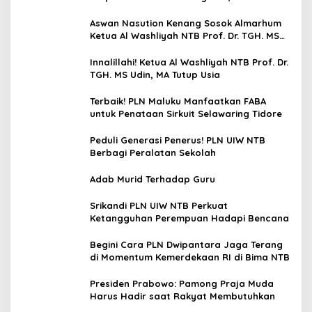
Mamoa Hingga Lepas Tukik
Aswan Nasution Kenang Sosok Almarhum
Ketua Al Washliyah NTB Prof. Dr. TGH. MS
Udin, MA
Innalillahi! Ketua Al Washliyah NTB Prof. Dr.
TGH. MS Udin, MA Tutup Usia
Terbaik! PLN Maluku Manfaatkan FABA
untuk Penataan Sirkuit Selawaring Tidore
Peduli Generasi Penerus! PLN UIW NTB
Berbagi Peralatan Sekolah
Adab Murid Terhadap Guru
Srikandi PLN UIW NTB Perkuat
Ketangguhan Perempuan Hadapi Bencana
Begini Cara PLN Dwipantara Jaga Terang
di Momentum Kemerdekaan RI di Bima NTB
Presiden Prabowo: Pamong Praja Muda
Harus Hadir saat Rakyat Membutuhkan