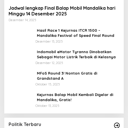
Jadwal lengkap Final Balap Mobil Mandalika hari
Minggu 14 Desember 2025
Desember 14, 2025
Hasil Race 1 Kejurnas ITCR 1500 –
Mandalika Festival of Speed Final Round
Desember 13, 2025
Indomobil eMotor Tyranno Dinobatkan
Sebagai Motor Listrik Terbaik di Kelasnya
Desember 12, 2025
MFoS Round 3! Nonton Gratis di
Grandstand A
Oktober 15, 2025
Kejurnas Balap Mobil Kembali Digelar di
Mandalika, Gratis!
Oktober 13, 2025
Tingkatkan Pengawasan di TPS, Panwascam
Batukliang Gelar Bimtek Untuk 173 Pengawas
TPS
Di Berita Utama, Politik
|
Desember 3, 2020
Politik Terbaru