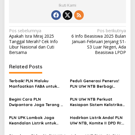
Ikuti Kami
Navigasi
Pos sebelumnya
Pos berikutnya
Apakah Isra Miraj 2025
6 Info Beasiswa 2025 Bulan
pos
Tanggal Merah? Cek Info
Januari-Februari Jenjang S1-
Libur Nasional dan Cuti
S3 Luar Negeri, Ada
Bersama
Beasiswa LPDP
Related Posts
Terbaik! PLN Maluku
Peduli Generasi Penerus!
Manfaatkan FABA untuk
PLN UIW NTB Berbagi
Penataan Sirkuit
Peralatan Sekolah
Selawaring Tidore
Begini Cara PLN
PLN UIW NTB Perkuat
Dwipantara Jaga Terang di
Kesiapan Sistem Kelistrikan
Momentum Kemerdekaan
Jelang Aktivitas
RI di Bima NTB
Masyarakat
PLN UPK Lombok Jaga
Hadirkan Listrik Andal PLN
Keandalan Listrik untuk
UIW NTB, Komite II DPD RI:
Gelaran Porprov NTB XII
Listrik di NTB tidak ada
2026
Kendala