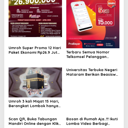
Umroh Super Promo 12 Hari
Terbaru Semua Nomor
Paket Ekonomi Rp26.9 Juta
Telkomsel Pelanggan
Berangkat Agustus 2025
Lombok!, SuperSeru
dengan paket internet
Universitas Terbuka Negeri
Cuma Rp15.000 dapat 5GB
Mataram Berikan Beasiswa
Bidikmisi
Umroh 3 kali Miqat 15 Hari,
Berangkat Lombok hanya
30jutaan
Scan QR, Buka Tabungan
Bosan di Rumah Aja..!!! Ikuti
Mandiri Online dengan Klik
Lomba Video Berbagi
Link Unik
Inspirasi Guys