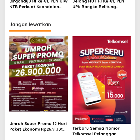
Dirgahayu RI ke-81, PLN UIW
Jelang HUT RI Ke-81, PLN
NTB Perkuat Keandalan
UPK Bangka Belitung
Listrik Tanpa Padam
Lakukan Peningkatan
melalui PDKB di Sumbawa
Keandalan Pembangkit
Jangan lewatkan
Umroh Super Promo 12 Hari
Terbaru Semua Nomor
Paket Ekonomi Rp26.9 Juta
Telkomsel Pelanggan
Berangkat Agustus 2025
Lombok!, SuperSeru