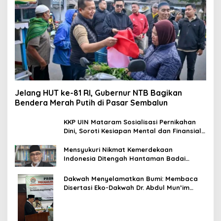
Jelang HUT ke-81 RI, Gubernur NTB Bagikan
Bendera Merah Putih di Pasar Sembalun
KKP UIN Mataram Sosialisasi Pernikahan
Dini, Soroti Kesiapan Mental dan Finansial
Remaja di Desa Ungga
Mensyukuri Nikmat Kemerdekaan
Indonesia Ditengah Hantaman Badai
Korupsi
Dakwah Menyelamatkan Bumi: Membaca
Disertasi Eko-Dakwah Dr. Abdul Mun’im
Ritonga