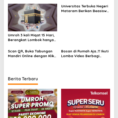
dengan paket internet
Universitas Terbuka Negeri
Cuma Rp15.000 dapat 5GB
Mataram Berikan Beasiswa
Bidikmisi
Umroh 3 kali Miqat 15 Hari,
Berangkat Lombok hanya
30jutaan
Scan QR, Buka Tabungan
Bosan di Rumah Aja..!!! Ikuti
Mandiri Online dengan Klik
Lomba Video Berbagi
Link Unik
Inspirasi Guys
Berita Terbaru