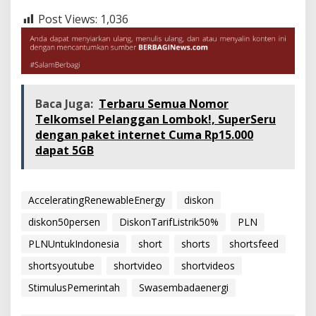
Post Views:
1,036
Baca Juga:
Terbaru Semua Nomor
Telkomsel Pelanggan Lombok!, SuperSeru
dengan paket internet Cuma Rp15.000
dapat 5GB
AcceleratingRenewableEnergy
diskon
diskon50persen
DiskonTarifListrik50%
PLN
PLNUntukIndonesia
short
shorts
shortsfeed
shortsyoutube
shortvideo
shortvideos
StimulusPemerintah
Swasembadaenergi