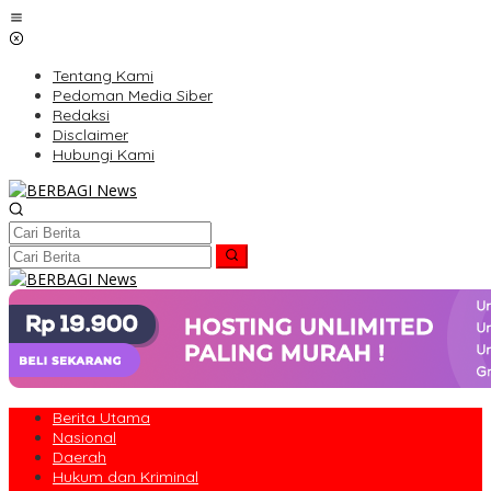
Lewati
ke
konten
Tentang Kami
Pedoman Media Siber
Redaksi
Disclaimer
Hubungi Kami
Berita Utama
Nasional
Daerah
Hukum dan Kriminal