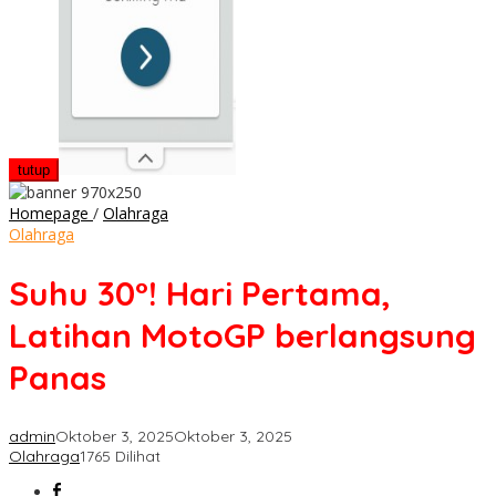
tutup
Suhu
Homepage
/
Olahraga
30°!
Olahraga
Hari
Pertama,
Suhu 30°! Hari Pertama,
Latihan
MotoGP
Latihan MotoGP berlangsung
berlangsung
Panas
Panas
admin
Oktober 3, 2025
Oktober 3, 2025
Olahraga
1765 Dilihat