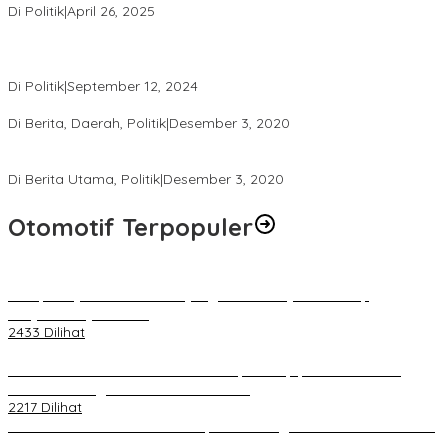
Di Politik
|
April 26, 2025
Perbedaan Kebijakan Sistem Pemilihan Umum yang Terjadi di
Amerika Serikat dan Indonesia
Di Politik
|
September 12, 2024
Polresta Mataram Siapkan 634 Personel Pengamanan Pilkada
Di Berita, Daerah, Politik
|
Desember 3, 2020
Tingkatkan Pengawasan di TPS, Panwascam Batukliang Gelar
Bimtek Untuk 173 Pengawas TPS
Di Berita Utama, Politik
|
Desember 3, 2020
Otomotif Terpopuler
Berapa Pajak Motor Listrik yang Perlu Dibayarkan? Intip
Penjelasannya Di Sini!
2433 Dilihat
PLN Pastikan Keandalan Listrik Tanpa Kedip pada Race 1 GT
World Challenge Asia 2025 Mandalika
2217 Dilihat
IOF Gelar Rakernas di Lombok, Guna Dongkrak Geliat Otomotif di
Masa Pendemi