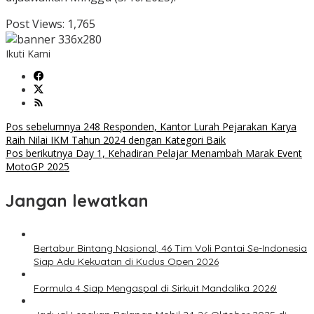
Post Views:
1,765
Ikuti Kami
Navigasi
Pos sebelumnya
248 Responden, Kantor Lurah Pejarakan Karya
Raih Nilai IKM Tahun 2024 dengan Kategori Baik
pos
Pos berikutnya
Day 1, Kehadiran Pelajar Menambah Marak Event
MotoGP 2025
Jangan lewatkan
Bertabur Bintang Nasional, 46 Tim Voli Pantai Se-Indonesia
Siap Adu Kekuatan di Kudus Open 2026
Formula 4 Siap Mengaspal di Sirkuit Mandalika 2026!