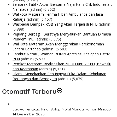
Semarak Tablik Akbar Bersama Naja Hafiz Cilik Indonesia di
Narmada
(admin)
(6,362)
Walikota Mataram Terima Hibah Ambulance dari Jasa
Raharja
(admin)
(6,157)
Waspadai Dampak ROB Yang Akan Terjadi di NTB
(admin)
(5,898)
Pejuang Berbagi : Beratnya Menyalurkan Bantuan Dimasa
Pendemi ini..!
(admin)
(5,675)
WaliKota Mataram Akan Menggerakan Perekonomian
Secara Bertahap
(admin)
(5,603)
Sambut Nataru, Wamen BUMN Apresiasi Kesiapan Listrik
PLN
(admin)
(5,573)
Pemkot Mataram Realisasikan NPHD untuk KPU, Bawaslu
dan Keamanan
(admin)
(5,131)
Islam : Menekankan Pentingnya Etika Dalam Kehidupan
Berbangsa dan Bernegara
(admin)
(5,079)
Otomatif Terbaru
Jadwal lengkap Final Balap Mobil Mandalika hari Minggu
14 Desember 2025