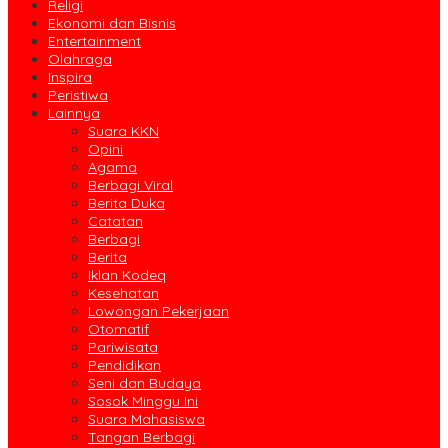
Religi
Ekonomi dan Bisnis
Entertainment
Olahraga
Inspira
Peristiwa
Lainnya
Suara KKN
Opini
Agama
Berbagi Viral
Berita Duka
Catatan
Berbagi
Berita
Iklan Kodeq
Kesehatan
Lowongan Pekerjaan
Otomatif
Pariwisata
Pendidikan
Seni dan Budaya
Sosok Minggu Ini
Suara Mahasiswa
Tangan Berbagi