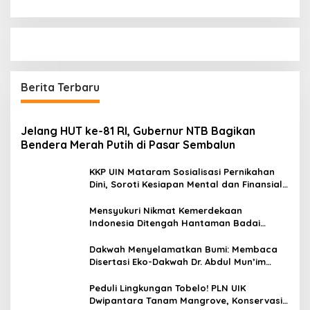
Berita Terbaru
Jelang HUT ke-81 RI, Gubernur NTB Bagikan
Bendera Merah Putih di Pasar Sembalun
KKP UIN Mataram Sosialisasi Pernikahan
Dini, Soroti Kesiapan Mental dan Finansial
Remaja di Desa Ungga
Mensyukuri Nikmat Kemerdekaan
Indonesia Ditengah Hantaman Badai
Korupsi
Dakwah Menyelamatkan Bumi: Membaca
Disertasi Eko-Dakwah Dr. Abdul Mun’im
Ritonga
Peduli Lingkungan Tobelo! PLN UIK
Dwipantara Tanam Mangrove, Konservasi