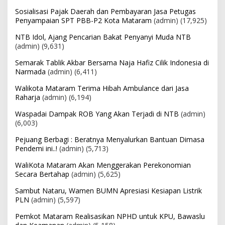
Sosialisasi Pajak Daerah dan Pembayaran Jasa Petugas
Penyampaian SPT PBB-P2 Kota Mataram
(admin)
(17,925)
NTB Idol, Ajang Pencarian Bakat Penyanyi Muda NTB
(admin)
(9,631)
Semarak Tablik Akbar Bersama Naja Hafiz Cilik Indonesia di
Narmada
(admin)
(6,411)
Walikota Mataram Terima Hibah Ambulance dari Jasa
Raharja
(admin)
(6,194)
Waspadai Dampak ROB Yang Akan Terjadi di NTB
(admin)
(6,003)
Pejuang Berbagi : Beratnya Menyalurkan Bantuan Dimasa
Pendemi ini..!
(admin)
(5,713)
WaliKota Mataram Akan Menggerakan Perekonomian
Secara Bertahap
(admin)
(5,625)
Sambut Nataru, Wamen BUMN Apresiasi Kesiapan Listrik
PLN
(admin)
(5,597)
Pemkot Mataram Realisasikan NPHD untuk KPU, Bawaslu