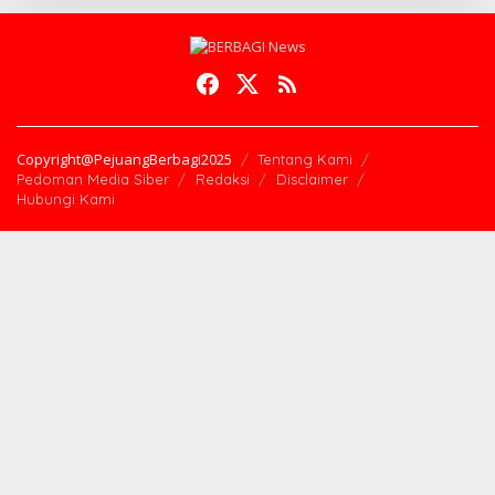
Copyright@PejuangBerbagi2025
Tentang Kami
Pedoman Media Siber
Redaksi
Disclaimer
Hubungi Kami