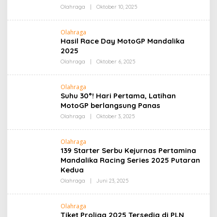
Oleh
Olahraga
|
Oktober 10, 2025
Admin
Olahraga
Hasil Race Day MotoGP Mandalika
2025
Oleh
Olahraga
|
Oktober 6, 2025
Admin
Olahraga
Suhu 30°! Hari Pertama, Latihan
MotoGP berlangsung Panas
Oleh
Olahraga
|
Oktober 3, 2025
Admin
Olahraga
139 Starter Serbu Kejurnas Pertamina
Mandalika Racing Series 2025 Putaran
Kedua
Oleh
Olahraga
|
Juni 23, 2025
Admin
Olahraga
Tiket Proliga 2025 Tersedia di PLN