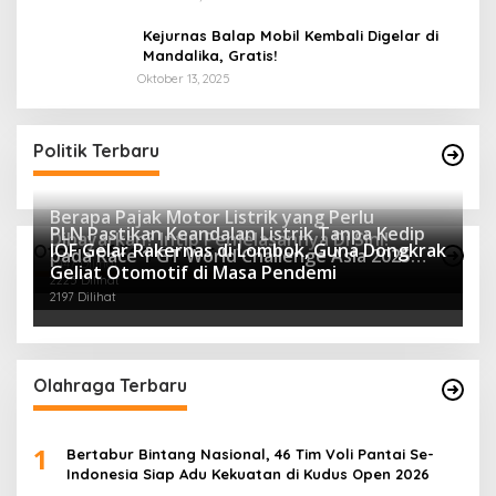
Kejurnas Balap Mobil Kembali Digelar di
Mandalika, Gratis!
Oktober 13, 2025
Politik Terbaru
Berapa Pajak Motor Listrik yang Perlu
PLN Pastikan Keandalan Listrik Tanpa Kedip
Dibayarkan? Intip Penjelasannya Di Sini!
IOF Gelar Rakernas di Lombok, Guna Dongkrak
Otomotif Terpopuler
pada Race 1 GT World Challenge Asia 2025
2447 Dilihat
Geliat Otomotif di Masa Pendemi
Mandalika
2225 Dilihat
2197 Dilihat
Olahraga Terbaru
1
Bertabur Bintang Nasional, 46 Tim Voli Pantai Se-
Indonesia Siap Adu Kekuatan di Kudus Open 2026