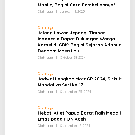
Mobile, Begini Cara Pembeliannya!
Oleh
Olahraga
|
Januari 11, 2025
Admin
Olahraga
Jelang Lawan Jepang, Timnas
Indonesia Dapat Dukungan Warga
Korsel di GBK: Begini Sejarah Adanya
Dendam Masa Lalu
Oleh
Olahraga
|
Oktober 28, 2024
Admin
Olahraga
Jadwal Lengkap MotoGP 2024, Sirkuit
Mandalika Seri ke-17
Oleh
Olahraga
|
September 25, 2024
Admin
Olahraga
Hebat! Atlet Papua Barat Raih Medali
Emas pada PON Aceh
Oleh
Olahraga
|
September 12, 2024
Admin