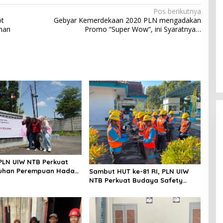
Pos berikutnya
ot
Gebyar Kemerdekaan 2020 PLN mengadakan
han
Promo “Super Wow”, ini Syaratnya…
 PLN UIW NTB Perkuat
uhan Perempuan Hadapi
Sambut HUT ke-81 RI, PLN UIW
NTB Perkuat Budaya Safety
untuk Menjaga Keandalan Listrik
di NTB