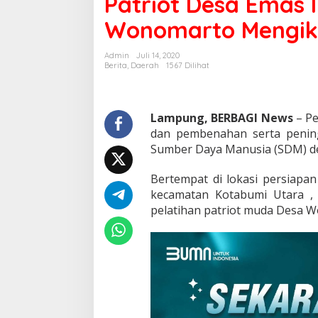
Patriot Desa Emas 
Indonesia,
Wonomarto Mengiku
54
Pemuda
Wonomarto
Admin
Juli 14, 2020
Mengikuti
Berita
,
Daerah
1567 Dilihat
Pelatihan
Lampung, BERBAGI News
– Pe
dan pembenahan serta pening
Sumber Daya Manusia (SDM) de
Bertempat di lokasi persiapan
kecamatan Kotabumi Utara 
pelatihan patriot muda Desa 