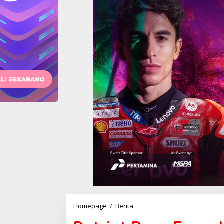
Patriot
Homepage
/
Berita
Desa
Emas