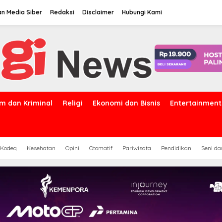
n Media Siber
Redaksi
Disclaimer
Hubungi Kami
m dan Kriminal
Religi
Ekonomi dan Bisnis
Entertainment
 Kodeq
Kesehatan
Opini
Otomatif
Pariwisata
Pendidikan
Seni d