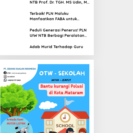
NTB Prof. Dr. TGH. MS Udin, MA
Tutup Usia
Terbaik! PLN Maluku
Manfaatkan FABA untuk
Penataan Sirkuit Selawaring
Tidore
Peduli Generasi Penerus! PLN
UIW NTB Berbagi Peralatan
Sekolah
Adab Murid Terhadap Guru