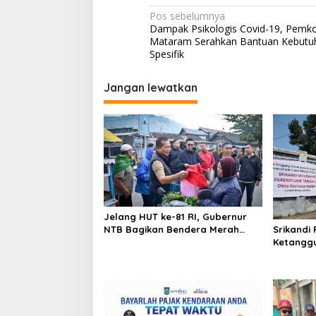
Navigasi
Pos sebelumnya
Dampak Psikologis Covid-19, Pemk
pos
Mataram Serahkan Bantuan Kebutu
Spesifik
Jangan lewatkan
Jelang HUT ke-81 RI, Gubernur
NTB Bagikan Bendera Merah
Srikandi
Putih di Pasar Sembalun
Ketangg
Bencana