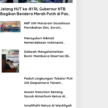
Jelang HUT ke-81 RI, Gubernur NTB
Bagikan Bendera Merah Putih di Pasar
Sembalun
KKP UIN Mataram Sosialisasi
Pernikahan Dini, Soroti
Kesiapan Mental dan
Finansial Remaja di Desa
Mensyukuri Nikmat
Ungga
Kemerdekaan Indonesia
Ditengah Hantaman Badai
Korupsi
Dakwah Menyelamatkan
Bumi: Membaca Disertasi Eko-
Dakwah Dr. Abdul Mun’im
Ritonga
Peduli Lingkungan Tobelo! PLN
UIK Dwipantara Tanam
Mangrove, Konservasi
Mamoa Hingga Lepas Tukik
Aswan Nasution Kenang
Sosok Almarhum Ketua Al
Washliyah NTB Prof. Dr. TGH.
MS Udin, MA
Innalillahi! Ketua Al Washliyah