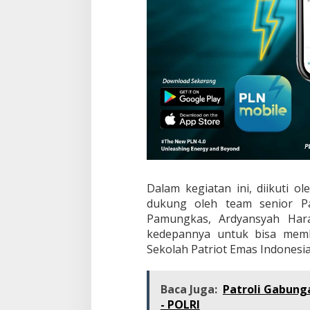
Dalam kegiatan ini, diikuti 
dukung oleh team senior P
Pamungkas, Ardyansyah Hara
kedepannya untuk bisa mem
Sekolah Patriot Emas Indonesi
Baca Juga:
Patroli Gabung
- POLRI