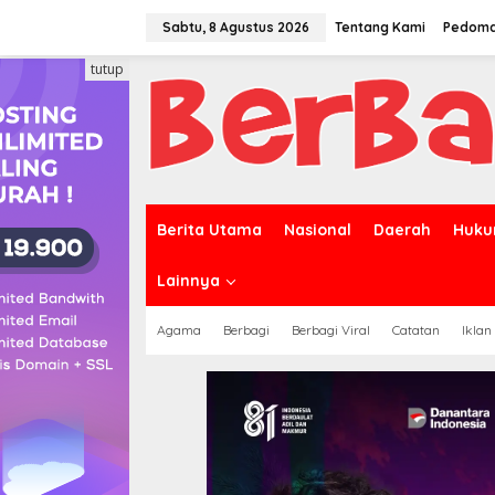
Lewati
ke
Sabtu, 8 Agustus 2026
Tentang Kami
Pedoma
konten
tutup
Berita Utama
Nasional
Daerah
Huku
Lainnya
Agama
Berbagi
Berbagi Viral
Catatan
Iklan