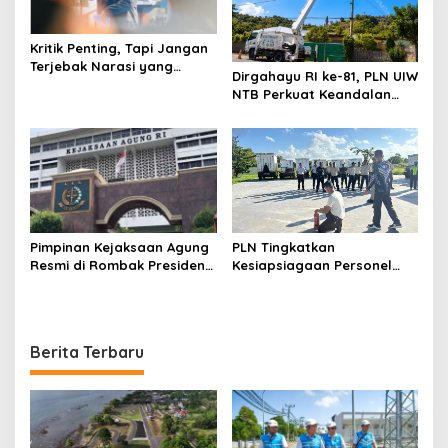
Kritik Penting, Tapi Jangan
Terjebak Narasi yang
Dirgahayu RI ke-81, PLN UIW
Memupus Optimisme
NTB Perkuat Keandalan
Bangsa
Listrik Tanpa Padam
melalui PDKB di Sumbawa
Pimpinan Kejaksaan Agung
PLN Tingkatkan
Resmi di Rombak Presiden
Kesiapsiagaan Personel
Prabowo, Berikut Namanya
Keamanan melalui
Pelatihan Penggunaan
APAR
Berita Terbaru