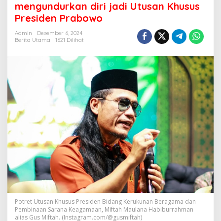
mengundurkan diri jadi Utusan Khusus
mengundurkan
Presiden Prabowo
diri
jadi
Admin
Desember 6, 2024
Utusan
Berita Utama
1621 Dilihat
Khusus
Presiden
Prabowo
Potret Utusan Khusus Presiden Bidang Kerukunan Beragama dan
Pembinaan Sarana Keagamaan, Miftah Maulana Habiburrahman
alias Gus Miftah. (Instagram.com/@gusmiftah)