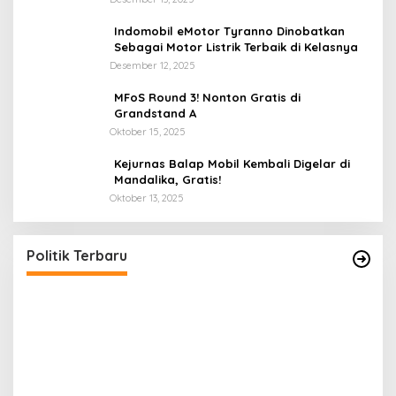
Indomobil eMotor Tyranno Dinobatkan
Sebagai Motor Listrik Terbaik di Kelasnya
Desember 12, 2025
MFoS Round 3! Nonton Gratis di
Grandstand A
Oktober 15, 2025
Kejurnas Balap Mobil Kembali Digelar di
Mandalika, Gratis!
Oktober 13, 2025
Perbedaan Kebijakan Sistem Pemilihan Umum
P
yang Terjadi di Amerika Serikat dan Indonesia
P
Di Politik
|
September 12, 2024
Di 
Politik Terbaru