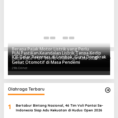
Berapa Pajak Motor Listrik yang Perlu
PLN Pastikan Keandalan Listrik Tanpa Kedip
Dibayarkan? Intip Penjelasannya Di Sini!
IOF Gelar Rakernas di Lombok, Guna Dongkrak
Otomotif Terpopuler
pada Race 1 GT World Challenge Asia 2025
2433 Dilihat
Geliat Otomotif di Masa Pendemi
Mandalika
2217 Dilihat
2186 Dilihat
Olahraga Terbaru
1
Bertabur Bintang Nasional, 46 Tim Voli Pantai Se-
Indonesia Siap Adu Kekuatan di Kudus Open 2026