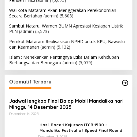
Pendemi ini..!
(admin)
(5,675)
WaliKota Mataram Akan Menggerakan Perekonomian
Secara Bertahap
(admin)
(5,603)
Sambut Nataru, Wamen BUMN Apresiasi Kesiapan Listrik
PLN
(admin)
(5,573)
Pemkot Mataram Realisasikan NPHD untuk KPU, Bawaslu
dan Keamanan
(admin)
(5,132)
Islam : Menekankan Pentingnya Etika Dalam Kehidupan
Berbangsa dan Bernegara
(admin)
(5,079)
Otomatif Terbaru
Jadwal lengkap Final Balap Mobil Mandalika hari
Minggu 14 Desember 2025
Desember 14, 2025
Hasil Race 1 Kejurnas ITCR 1500 –
Mandalika Festival of Speed Final Round
Desember 13, 2025