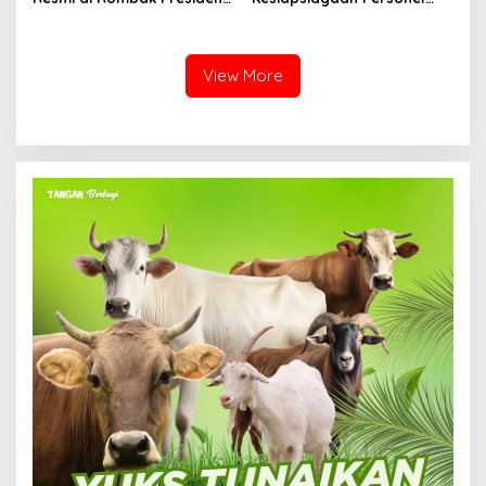
Prabowo, Berikut Namanya
Keamanan melalui
Pelatihan Penggunaan
APAR
View More