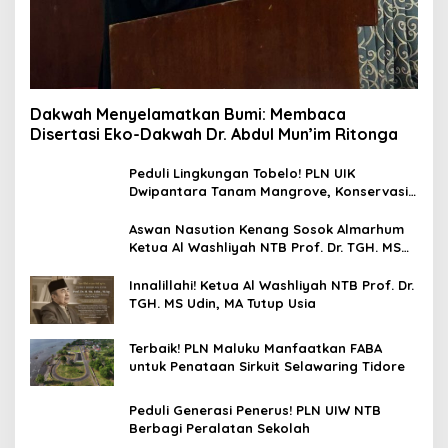
Dakwah Menyelamatkan Bumi: Membaca
Disertasi Eko-Dakwah Dr. Abdul Mun’im Ritonga
Peduli Lingkungan Tobelo! PLN UIK
Dwipantara Tanam Mangrove, Konservasi
Mamoa Hingga Lepas Tukik
Aswan Nasution Kenang Sosok Almarhum
Ketua Al Washliyah NTB Prof. Dr. TGH. MS
Udin, MA
Innalillahi! Ketua Al Washliyah NTB Prof. Dr.
TGH. MS Udin, MA Tutup Usia
Terbaik! PLN Maluku Manfaatkan FABA
untuk Penataan Sirkuit Selawaring Tidore
Peduli Generasi Penerus! PLN UIW NTB
Berbagi Peralatan Sekolah