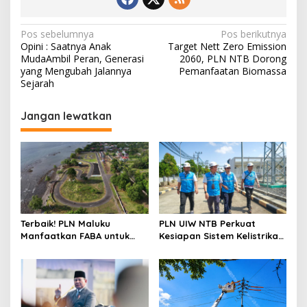
Navigasi
Pos sebelumnya
Pos berikutnya
Opini : Saatnya Anak
Target Nett Zero Emission
pos
MudaAmbil Peran, Generasi
2060, PLN NTB Dorong
yang Mengubah Jalannya
Pemanfaatan Biomassa
Sejarah
Jangan lewatkan
Terbaik! PLN Maluku
PLN UIW NTB Perkuat
Manfaatkan FABA untuk
Kesiapan Sistem Kelistrikan
Penataan Sirkuit
Jelang Aktivitas
Selawaring Tidore
Masyarakat