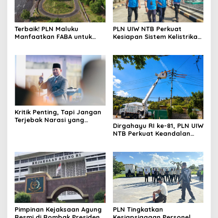
Terbaik! PLN Maluku
PLN UIW NTB Perkuat
Manfaatkan FABA untuk
Kesiapan Sistem Kelistrikan
Penataan Sirkuit
Jelang Aktivitas
Selawaring Tidore
Masyarakat
Kritik Penting, Tapi Jangan
Terjebak Narasi yang
Dirgahayu RI ke-81, PLN UIW
Memupus Optimisme
NTB Perkuat Keandalan
Bangsa
Listrik Tanpa Padam
melalui PDKB di Sumbawa
Pimpinan Kejaksaan Agung
PLN Tingkatkan
Resmi di Rombak Presiden
Kesiapsiagaan Personel