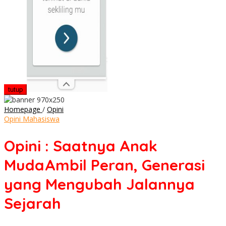
tutup
Opini
Homepage
/
Opini
:
Opini Mahasiswa
Saatnya
Anak
Opini : Saatnya Anak
MudaAmbil
Peran,
MudaAmbil Peran, Generasi
Generasi
yang
yang Mengubah Jalannya
Mengubah
Jalannya
Sejarah
Sejarah