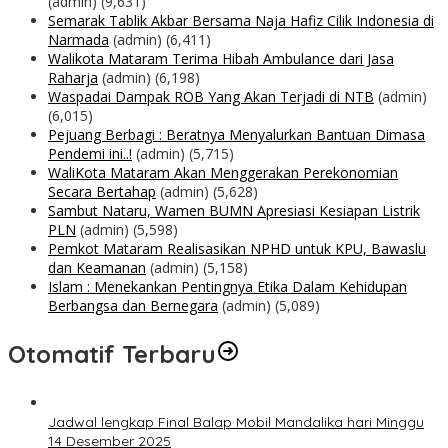
(admin)
(9,631)
Semarak Tablik Akbar Bersama Naja Hafiz Cilik Indonesia di
Narmada
(admin)
(6,411)
Walikota Mataram Terima Hibah Ambulance dari Jasa
Raharja
(admin)
(6,198)
Waspadai Dampak ROB Yang Akan Terjadi di NTB
(admin)
(6,015)
Pejuang Berbagi : Beratnya Menyalurkan Bantuan Dimasa
Pendemi ini..!
(admin)
(5,715)
WaliKota Mataram Akan Menggerakan Perekonomian
Secara Bertahap
(admin)
(5,628)
Sambut Nataru, Wamen BUMN Apresiasi Kesiapan Listrik
PLN
(admin)
(5,598)
Pemkot Mataram Realisasikan NPHD untuk KPU, Bawaslu
dan Keamanan
(admin)
(5,158)
Islam : Menekankan Pentingnya Etika Dalam Kehidupan
Berbangsa dan Bernegara
(admin)
(5,089)
Otomatif Terbaru
Jadwal lengkap Final Balap Mobil Mandalika hari Minggu
14 Desember 2025