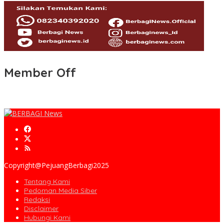
Member Off
Copyright@PejuangBerbagi2025
Tentang Kami
Pedoman Media Siber
Redaksi
Disclaimer
Hubungi Kami