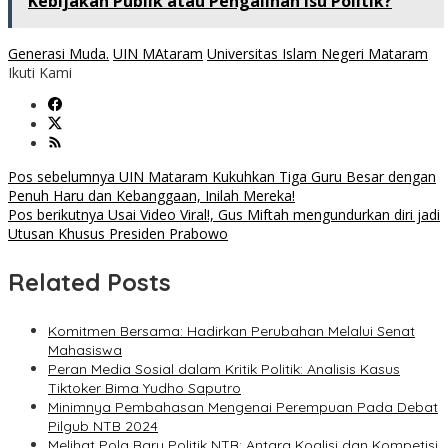
Kebijakan Publik atau Pengalihan Isu Politik?
Generasi Muda.
UIN MAtaram
Universitas Islam Negeri Mataram
Ikuti Kami
Navigasi
Pos sebelumnya
UIN Mataram Kukuhkan Tiga Guru Besar dengan
Penuh Haru dan Kebanggaan, Inilah Mereka!
pos
Pos berikutnya
Usai Video Viral!, Gus Miftah mengundurkan diri jadi
Utusan Khusus Presiden Prabowo
Related Posts
Komitmen Bersama: Hadirkan Perubahan Melalui Senat
Mahasiswa
Peran Media Sosial dalam Kritik Politik: Analisis Kasus
Tiktoker Bima Yudho Saputro
Minimnya Pembahasan Mengenai Perempuan Pada Debat
Pilgub NTB 2024
Melihat Pola Baru Politik NTB: Antara Koalisi dan Kompetisi