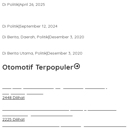
Di Politik
|
April 26, 2025
Perbedaan Kebijakan Sistem Pemilihan Umum yang Terjadi di
Amerika Serikat dan Indonesia
Di Politik
|
September 12, 2024
Polresta Mataram Siapkan 634 Personel Pengamanan Pilkada
Di Berita, Daerah, Politik
|
Desember 3, 2020
Tingkatkan Pengawasan di TPS, Panwascam Batukliang Gelar
Bimtek Untuk 173 Pengawas TPS
Di Berita Utama, Politik
|
Desember 3, 2020
Otomotif Terpopuler
Berapa Pajak Motor Listrik yang Perlu Dibayarkan? Intip
Penjelasannya Di Sini!
2448 Dilihat
PLN Pastikan Keandalan Listrik Tanpa Kedip pada Race 1 GT
World Challenge Asia 2025 Mandalika
2225 Dilihat
IOF Gelar Rakernas di Lombok, Guna Dongkrak Geliat Otomotif di