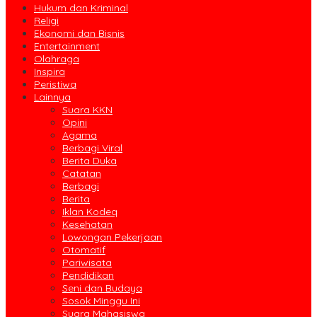
Hukum dan Kriminal
Religi
Ekonomi dan Bisnis
Entertainment
Olahraga
Inspira
Peristiwa
Lainnya
Suara KKN
Opini
Agama
Berbagi Viral
Berita Duka
Catatan
Berbagi
Berita
Iklan Kodeq
Kesehatan
Lowongan Pekerjaan
Otomatif
Pariwisata
Pendidikan
Seni dan Budaya
Sosok Minggu Ini
Suara Mahasiswa