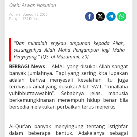
Oleh: Aswan Nasution
Admin
Januari 2, 2025
Religi
1779 Dilihat
“Dan mintalah engkau ampunan kepada Allah,
sesungguhya Allah Maha Pengampun lagi Maha
Penyayang.” [QS. al-Muzammil: 20].
BERBAGI News –
AMAL yang disukai Allah sangat
banyak jumlahnya. Tapi yang sering kita lupakan
adalah bahwa menyesali kesalahan itu juga
termasuk amal yang dusukai Allah SWT. “Innallaha
yuhibbuttawwabin”. Sebabnya jelas, manusia
berkemungkinanan menempuh hidup benar bila
bersedia melakukan perbaikan terus menerus.
Al-Qur’an banyak menyingung tentang istighfar
dalam beberapa bentuk. Adakalanya sebagai