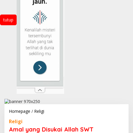
tutup
Amal
Homepage
/
Religi
yang
Religi
Disukai
Allah
Amal yang Disukai Allah SWT
SWT