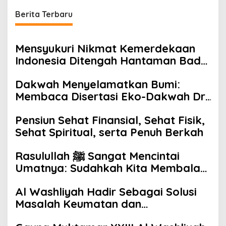
Berita Terbaru
Mensyukuri Nikmat Kemerdekaan
Indonesia Ditengah Hantaman Badai
Korupsi
Dakwah Menyelamatkan Bumi:
Membaca Disertasi Eko-Dakwah Dr.
Abdul Mun’im Ritonga
Pensiun Sehat Finansial, Sehat Fisik,
Sehat Spiritual, serta Penuh Berkah
Rasulullah ﷺ Sangat Mencintai
Umatnya: Sudahkah Kita Membalas
Cinta Beliau?
Al Washliyah Hadir Sebagai Solusi
Masalah Keumatan dan
Kebangsaan