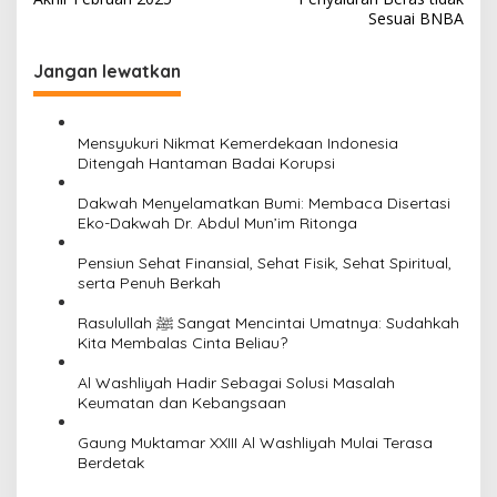
Sesuai BNBA
Jangan lewatkan
Mensyukuri Nikmat Kemerdekaan Indonesia
Ditengah Hantaman Badai Korupsi
Dakwah Menyelamatkan Bumi: Membaca Disertasi
Eko-Dakwah Dr. Abdul Mun’im Ritonga
Pensiun Sehat Finansial, Sehat Fisik, Sehat Spiritual,
serta Penuh Berkah
Rasulullah ﷺ Sangat Mencintai Umatnya: Sudahkah
Kita Membalas Cinta Beliau?
Al Washliyah Hadir Sebagai Solusi Masalah
Keumatan dan Kebangsaan
Gaung Muktamar XXIII Al Washliyah Mulai Terasa
Berdetak