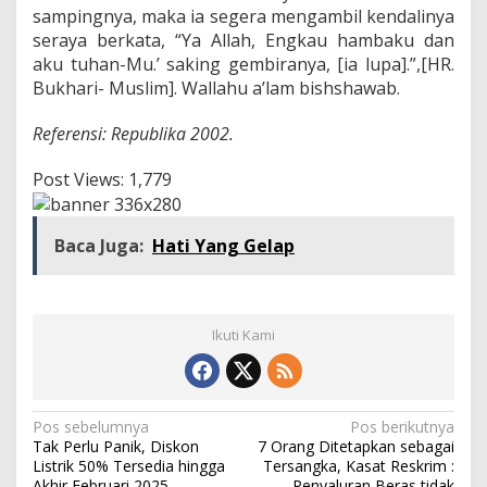
sampingnya, maka ia segera mengambil kendalinya
seraya berkata, “Ya Allah, Engkau hambaku dan
aku tuhan-Mu.’ saking gembiranya, [ia lupa].”,[HR.
Bukhari- Muslim]. Wallahu a’lam bishshawab.
Referensi: Republika 2002.
Post Views:
1,779
Baca Juga:
Hati Yang Gelap
Ikuti Kami
Navigasi
Pos sebelumnya
Pos berikutnya
Tak Perlu Panik, Diskon
7 Orang Ditetapkan sebagai
pos
Listrik 50% Tersedia hingga
Tersangka, Kasat Reskrim :
Akhir Februari 2025
Penyaluran Beras tidak