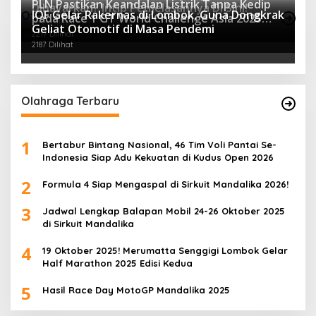
PLN Pastikan Keandalan Listrik Tanpa Kedip
Dibayarkan? Intip Penjelasannya Di Sini!
IOF Gelar Rakernas di Lombok, Guna Dongkrak
Otomotif Terpopuler
pada Race 1 GT World Challenge Asia 2025
2435 Dilihat
Geliat Otomotif di Masa Pendemi
Mandalika
2217 Dilihat
2187 Dilihat
Olahraga Terbaru
1
Bertabur Bintang Nasional, 46 Tim Voli Pantai Se-
Indonesia Siap Adu Kekuatan di Kudus Open 2026
2
Formula 4 Siap Mengaspal di Sirkuit Mandalika 2026!
3
Jadwal Lengkap Balapan Mobil 24-26 Oktober 2025
di Sirkuit Mandalika
4
19 Oktober 2025! Merumatta Senggigi Lombok Gelar
Half Marathon 2025 Edisi Kedua
5
Hasil Race Day MotoGP Mandalika 2025