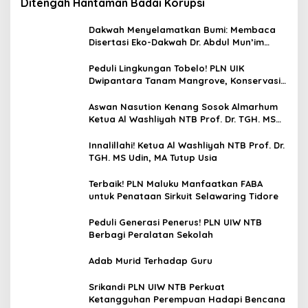
Ditengah Hantaman Badai Korupsi
Dakwah Menyelamatkan Bumi: Membaca
Disertasi Eko-Dakwah Dr. Abdul Mun’im
Ritonga
Peduli Lingkungan Tobelo! PLN UIK
Dwipantara Tanam Mangrove, Konservasi
Mamoa Hingga Lepas Tukik
Aswan Nasution Kenang Sosok Almarhum
Ketua Al Washliyah NTB Prof. Dr. TGH. MS
Udin, MA
Innalillahi! Ketua Al Washliyah NTB Prof. Dr.
TGH. MS Udin, MA Tutup Usia
Terbaik! PLN Maluku Manfaatkan FABA
untuk Penataan Sirkuit Selawaring Tidore
Peduli Generasi Penerus! PLN UIW NTB
Berbagi Peralatan Sekolah
Adab Murid Terhadap Guru
Srikandi PLN UIW NTB Perkuat
Ketangguhan Perempuan Hadapi Bencana