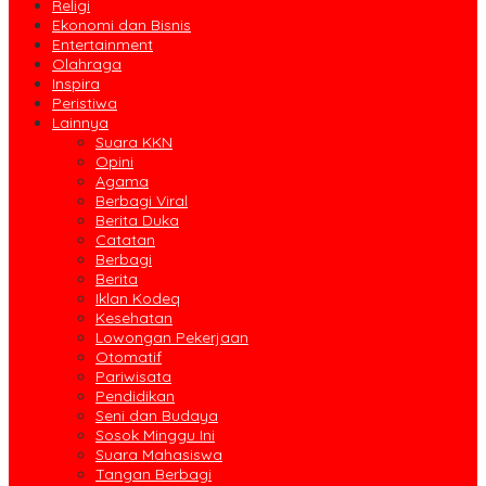
Religi
Ekonomi dan Bisnis
Entertainment
Olahraga
Inspira
Peristiwa
Lainnya
Suara KKN
Opini
Agama
Berbagi Viral
Berita Duka
Catatan
Berbagi
Berita
Iklan Kodeq
Kesehatan
Lowongan Pekerjaan
Otomatif
Pariwisata
Pendidikan
Seni dan Budaya
Sosok Minggu Ini
Suara Mahasiswa
Tangan Berbagi