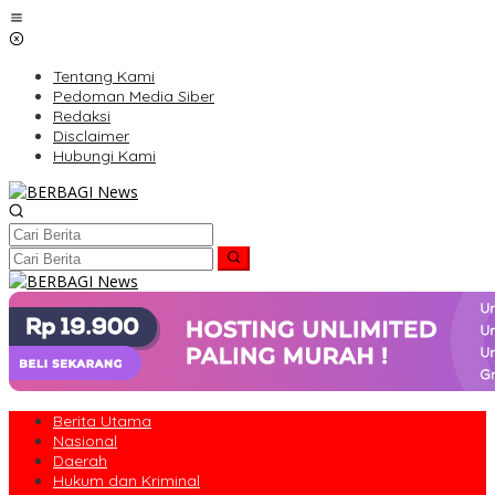
Lewati
ke
konten
Tentang Kami
Pedoman Media Siber
Redaksi
Disclaimer
Hubungi Kami
Berita Utama
Nasional
Daerah
Hukum dan Kriminal