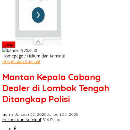
tutup
Mantan
Homepage
/
Hukum dan Kriminal
Kepala
Hukum dan Kriminal
Cabang
Dealer
Mantan Kepala Cabang
di
Lombok
Dealer di Lombok Tengah
Tengah
Ditangkap
Ditangkap Polisi
Polisi
admin
Januari 22, 2025
Januari 22, 2025
Hukum dan Kriminal
1516 Dilihat