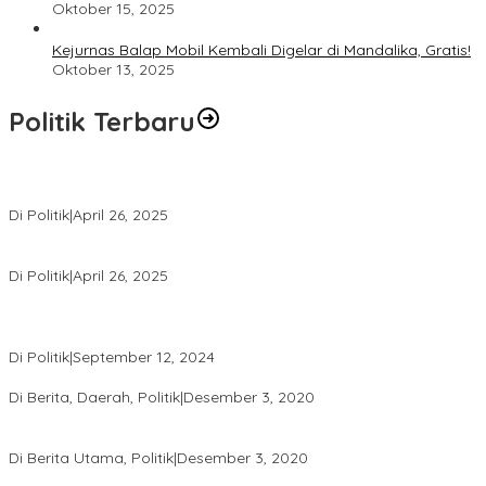
Oktober 15, 2025
Kejurnas Balap Mobil Kembali Digelar di Mandalika, Gratis!
Oktober 13, 2025
Politik Terbaru
Usai Pimpin DPW PAN NTB, Muazzim Akbar Pimpin DPW PAN Bali
Di Politik
|
April 26, 2025
LAZ Yakin Bisa Berikan yang Terbaik Buat Partai
Di Politik
|
April 26, 2025
Perbedaan Kebijakan Sistem Pemilihan Umum yang Terjadi di
Amerika Serikat dan Indonesia
Di Politik
|
September 12, 2024
Polresta Mataram Siapkan 634 Personel Pengamanan Pilkada
Di Berita, Daerah, Politik
|
Desember 3, 2020
Tingkatkan Pengawasan di TPS, Panwascam Batukliang Gelar
Bimtek Untuk 173 Pengawas TPS
Di Berita Utama, Politik
|
Desember 3, 2020