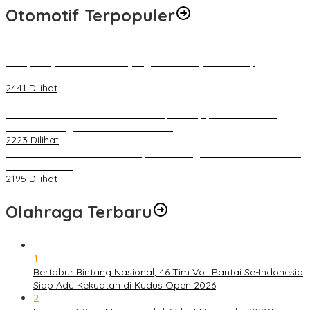
Otomotif Terpopuler
Berapa Pajak Motor Listrik yang Perlu Dibayarkan? Intip
Penjelasannya Di Sini!
2441 Dilihat
PLN Pastikan Keandalan Listrik Tanpa Kedip pada Race 1 GT
World Challenge Asia 2025 Mandalika
2223 Dilihat
IOF Gelar Rakernas di Lombok, Guna Dongkrak Geliat Otomotif di
Masa Pendemi
2195 Dilihat
Olahraga Terbaru
1
Bertabur Bintang Nasional, 46 Tim Voli Pantai Se-Indonesia
Siap Adu Kekuatan di Kudus Open 2026
2