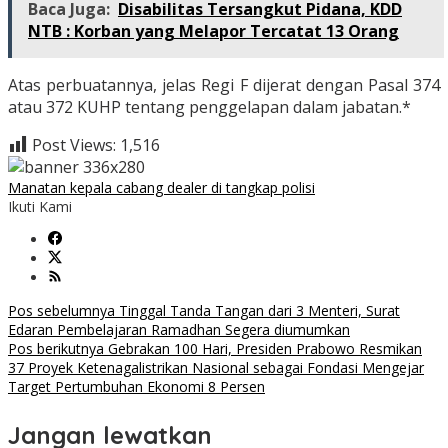
Baca Juga:
Disabilitas Tersangkut Pidana, KDD
NTB : Korban yang Melapor Tercatat 13 Orang
Atas perbuatannya, jelas Regi F dijerat dengan Pasal 374
atau 372 KUHP tentang penggelapan dalam jabatan.*
Post Views:
1,516
Manatan kepala cabang dealer di tangkap polisi
Ikuti Kami
Navigasi
Pos sebelumnya
Tinggal Tanda Tangan dari 3 Menteri, Surat
Edaran Pembelajaran Ramadhan Segera diumumkan
pos
Pos berikutnya
Gebrakan 100 Hari, Presiden Prabowo Resmikan
37 Proyek Ketenagalistrikan Nasional sebagai Fondasi Mengejar
Target Pertumbuhan Ekonomi 8 Persen
Jangan lewatkan