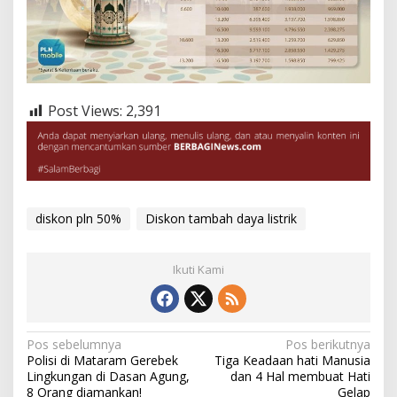
Post Views:
2,391
diskon pln 50%
Diskon tambah daya listrik
Ikuti Kami
Navigasi
Pos sebelumnya
Pos berikutnya
Polisi di Mataram Gerebek
Tiga Keadaan hati Manusia
pos
Lingkungan di Dasan Agung,
dan 4 Hal membuat Hati
8 Orang diamankan!
Gelap