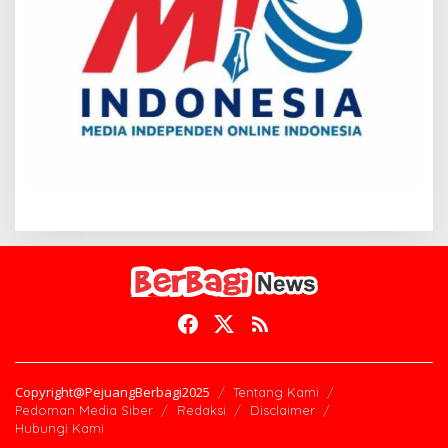
Copyright@PejuangBerbagi2025
Tentang Kami
Pedoman Media Siber
Redaksi
Disclaimer
Hubungi Kami