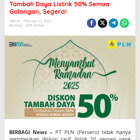
Tambah Daya Listrik 50% Semua
Tambah
Golongan, Segera!
Daya
Listrik
Admin
Februari 23, 2025
50%
Berbagi
2391 Dilihat
Semua
Golongan,
Segera!
BERBAGI News –
PT PLN (Persero) tidak hanya
memberikan diskon tarif listrik 50 persen yang