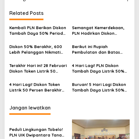
Related Posts
Kembali PLN Berikan Diskon
Semangat Kemerdekaan,
Tambah Daya 50% Periode
PLN Hadirkan Diskon
4-17 September, Cek
Tambah Daya hingga 50
Ketentuannya!
Persen
Diskon 50% Berakhir, 600
Berikut ini Rupiah
Lebih Pelanggan Nikmati
Pembulatan dan Batas
Tambah Daya Ramadhan
Maksimal Beli Token Listrik
Diskon 50%
Terakhir Hari ini! 28 Februari
4 Hari Lagi! PLN Diskon
Diskon Token Listrik 50
Tambah Daya Listrik 50%
Persen, Buruan Stok!
Semua Golongan
4 Hari Lagi! Diskon Token
Buruan! 5 Hari Lagi Diskon
Listrik 50 Persen Berakhir
Tambah Daya Listrik 50%
28 Februari 2025
Berlaku
Jangan lewatkan
Peduli Lingkungan Tobelo!
PLN UIK Dwipantara Tanam