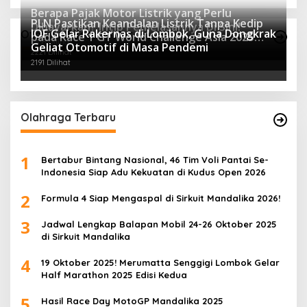
Berapa Pajak Motor Listrik yang Perlu
PLN Pastikan Keandalan Listrik Tanpa Kedip
Dibayarkan? Intip Penjelasannya Di Sini!
IOF Gelar Rakernas di Lombok, Guna Dongkrak
Otomotif Terpopuler
pada Race 1 GT World Challenge Asia 2025
2438 Dilihat
Geliat Otomotif di Masa Pendemi
Mandalika
2221 Dilihat
2191 Dilihat
Olahraga Terbaru
1
Bertabur Bintang Nasional, 46 Tim Voli Pantai Se-
Indonesia Siap Adu Kekuatan di Kudus Open 2026
2
Formula 4 Siap Mengaspal di Sirkuit Mandalika 2026!
3
Jadwal Lengkap Balapan Mobil 24-26 Oktober 2025
di Sirkuit Mandalika
4
19 Oktober 2025! Merumatta Senggigi Lombok Gelar
Half Marathon 2025 Edisi Kedua
5
Hasil Race Day MotoGP Mandalika 2025