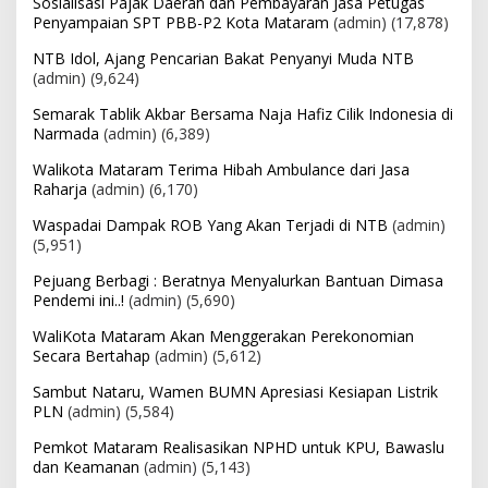
Sosialisasi Pajak Daerah dan Pembayaran Jasa Petugas
Penyampaian SPT PBB-P2 Kota Mataram
(admin)
(17,878)
NTB Idol, Ajang Pencarian Bakat Penyanyi Muda NTB
(admin)
(9,624)
Semarak Tablik Akbar Bersama Naja Hafiz Cilik Indonesia di
Narmada
(admin)
(6,389)
Walikota Mataram Terima Hibah Ambulance dari Jasa
Raharja
(admin)
(6,170)
Waspadai Dampak ROB Yang Akan Terjadi di NTB
(admin)
(5,951)
Pejuang Berbagi : Beratnya Menyalurkan Bantuan Dimasa
Pendemi ini..!
(admin)
(5,690)
WaliKota Mataram Akan Menggerakan Perekonomian
Secara Bertahap
(admin)
(5,612)
Sambut Nataru, Wamen BUMN Apresiasi Kesiapan Listrik
PLN
(admin)
(5,584)
Pemkot Mataram Realisasikan NPHD untuk KPU, Bawaslu
dan Keamanan
(admin)
(5,143)