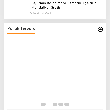
Kejurnas Balap Mobil Kembali Digelar di
Mandalika, Gratis!
Oktober 13, 2025
LAZ Yakin Bisa Berikan yang Terbaik Buat
Partai
Di Politik
|
April 26, 2025
Politik Terbaru
P
y
Di 