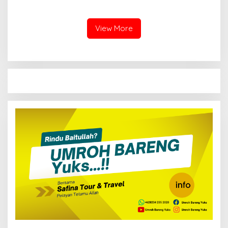
Pendidikan untuk 36 Anak
Yatim Piatu di Lombok
Timur
View More