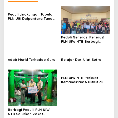
Peduli Lingkungan Tobelo!
PLN UIK Dwipantara Tanam
Mangrove, Konservasi
Mamoa Hingga Lepas Tukik
Peduli Generasi Penerus!
PLN UIW NTB Berbagi
Peralatan Sekolah
Adab Murid Terhadap Guru
Belajar Dari Ulat Sutra
PLN UIW NTB Perkuat
Kemandirian! 6 UMKM di
Sumbawa Terima Bantuan
Modal
Berbagi Peduli! PLN UIW
NTB Salurkan Zakat