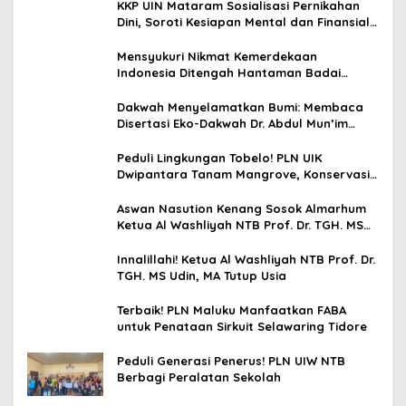
KKP UIN Mataram Sosialisasi Pernikahan
Dini, Soroti Kesiapan Mental dan Finansial
Remaja di Desa Ungga
Mensyukuri Nikmat Kemerdekaan
Indonesia Ditengah Hantaman Badai
Korupsi
Dakwah Menyelamatkan Bumi: Membaca
Disertasi Eko-Dakwah Dr. Abdul Mun’im
Ritonga
Peduli Lingkungan Tobelo! PLN UIK
Dwipantara Tanam Mangrove, Konservasi
Mamoa Hingga Lepas Tukik
Aswan Nasution Kenang Sosok Almarhum
Ketua Al Washliyah NTB Prof. Dr. TGH. MS
Udin, MA
Innalillahi! Ketua Al Washliyah NTB Prof. Dr.
TGH. MS Udin, MA Tutup Usia
Terbaik! PLN Maluku Manfaatkan FABA
untuk Penataan Sirkuit Selawaring Tidore
Peduli Generasi Penerus! PLN UIW NTB
Berbagi Peralatan Sekolah