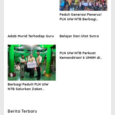
Mangrove, Konservasi
Mamoa Hingga Lepas Tukik
Peduli Generasi Penerus!
PLN UIW NTB Berbagi
Peralatan Sekolah
Adab Murid Terhadap Guru
Belajar Dari Ulat Sutra
PLN UIW NTB Perkuat
Kemandirian! 6 UMKM di
Sumbawa Terima Bantuan
Modal
Berbagi Peduli! PLN UIW
NTB Salurkan Zakat
Pendidikan untuk 36 Anak
Yatim Piatu di Lombok
Timur
Berita Terbaru