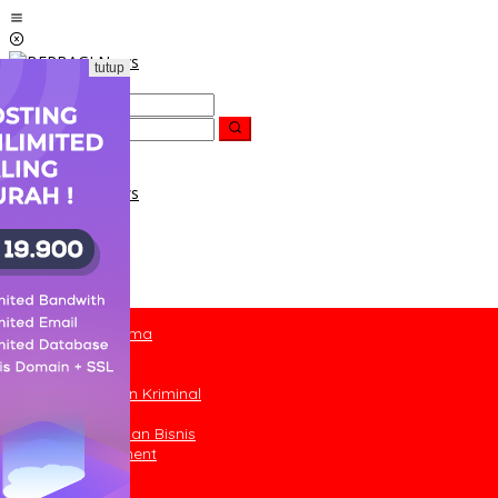
Lewati
ke
konten
tutup
Berita Utama
Nasional
Daerah
Hukum dan Kriminal
Religi
Ekonomi dan Bisnis
Entertainment
Olahraga
Inspira