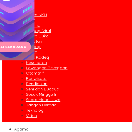
Peristiwa
Lainnya
Suara KKN
Opini
Agama
Berbagi Viral
Berita Duka
Catatan
Berbagi
Berita
Iklan Kodeq
Kesehatan
Lowongan Pekerjaan
Otomatif
Pariwisata
Pendidikan
Seni dan Budaya
Sosok Minggu Ini
Suara Mahasiswa
Tangan Berbagi
Teknologi
Video
Agama