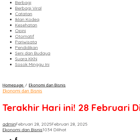
Berbagi
Berbagi Viral
Catatan
Iklan Kodeq
Kesehatan
Opini
Otomatif
Pariwisata
Pendidikan
Seni dan Budaya
Suara KKN
Sosok Minggu Ini
Terakhir
Homepage
/
Ekonomi dan Bisnis
Hari
Ekonomi dan Bisnis
ini!
28
Terakhir Hari ini! 28 Februari 
Februari
Diskon
Token
admin
Februari 28, 2025
Februari 28, 2025
Listrik
Ekonomi dan Bisnis
1034 Dilihat
50
Persen,