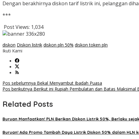
Dengan berakhirnya diskon tarif listrik ini, pelanggan d
***
Post Views:
1,034
diskon
Diskon listrik
diskon pln 50%
diskon token pln
Ikuti Kami
Navigasi
Pos sebelumnya
Bekal Menyambut Ibadah Puasa
Pos berikutnya
Berikut ini Rupiah Pembulatan dan Batas Maksimal B
pos
Related Posts
Buruan Manfaatkan! PLN Berikan Diskon Listrik 50%, Berlaku sejak
Buruan! Ada Promo Tambah Daya Listrik Diskon 50% dalam HLN k