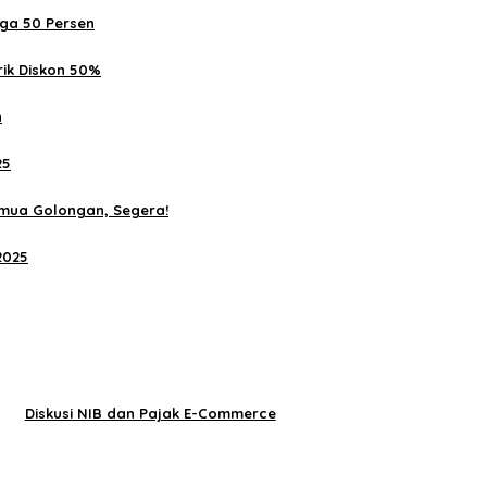
ga 50 Persen
rik Diskon 50%
n
25
mua Golongan, Segera!
2025
Diskusi NIB dan Pajak E-Commerce