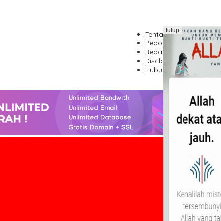
tutup
Tentang Kami
Pedoman Media Siber
Redaksi
Disclaimer
Hubungi Kami