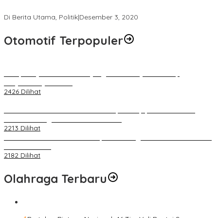
Bimtek Untuk 173 Pengawas TPS
Di Berita Utama, Politik
|
Desember 3, 2020
Otomotif Terpopuler
Berapa Pajak Motor Listrik yang Perlu Dibayarkan? Intip
Penjelasannya Di Sini!
2426 Dilihat
PLN Pastikan Keandalan Listrik Tanpa Kedip pada Race 1 GT
World Challenge Asia 2025 Mandalika
2213 Dilihat
IOF Gelar Rakernas di Lombok, Guna Dongkrak Geliat Otomotif di
Masa Pendemi
2182 Dilihat
Olahraga Terbaru