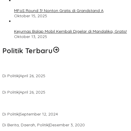
MFoS Round 3! Nonton Gratis di Grandstand A
Oktober 15, 2025
Kejurnas Balap Mobil Kembali Digelar di Mandalika, Gratis!
Oktober 13, 2025
Politik Terbaru
Usai Pimpin DPW PAN NTB, Muazzim Akbar Pimpin DPW PAN Bali
Di Politik
|
April 26, 2025
LAZ Yakin Bisa Berikan yang Terbaik Buat Partai
Di Politik
|
April 26, 2025
Perbedaan Kebijakan Sistem Pemilihan Umum yang Terjadi di
Amerika Serikat dan Indonesia
Di Politik
|
September 12, 2024
Polresta Mataram Siapkan 634 Personel Pengamanan Pilkada
Di Berita, Daerah, Politik
|
Desember 3, 2020
Tingkatkan Pengawasan di TPS, Panwascam Batukliang Gelar