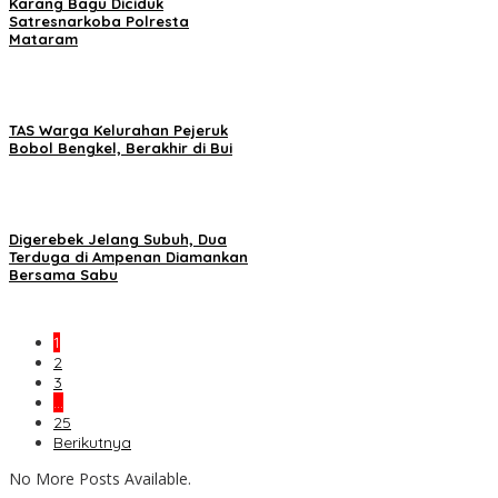
Karang Bagu Diciduk
Satresnarkoba Polresta
Mataram
TAS Warga Kelurahan Pejeruk
Bobol Bengkel, Berakhir di Bui
Digerebek Jelang Subuh, Dua
Terduga di Ampenan Diamankan
Bersama Sabu
1
2
3
…
25
Berikutnya
No More Posts Available.