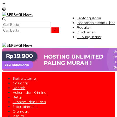
Lewati
ke
konten
Tentang Kami
Pedoman Media Siber
Redaksi
Disclaimer
Hubungi Kami
Berita Utama
Nasional
Daerah
Hukum dan Kriminal
Religi
Ekonomi dan Bisnis
Entertainment
Olahraga
Inspira