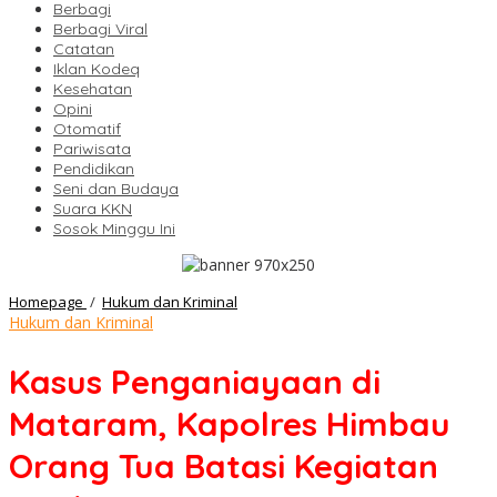
Berbagi
Berbagi Viral
Catatan
Iklan Kodeq
Kesehatan
Opini
Otomatif
Pariwisata
Pendidikan
Seni dan Budaya
Suara KKN
Sosok Minggu Ini
Kasus
Homepage
/
Hukum dan Kriminal
Penganiayaan
Hukum dan Kriminal
di
Mataram,
Kasus Penganiayaan di
Kapolres
Himbau
Mataram, Kapolres Himbau
Orang
Tua
Orang Tua Batasi Kegiatan
Batasi
Kegiatan