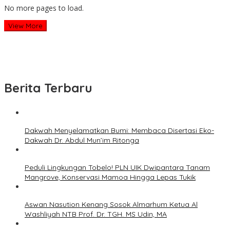
No more pages to load.
View More
Berita Terbaru
Dakwah Menyelamatkan Bumi: Membaca Disertasi Eko-
Dakwah Dr. Abdul Mun’im Ritonga
Peduli Lingkungan Tobelo! PLN UIK Dwipantara Tanam
Mangrove, Konservasi Mamoa Hingga Lepas Tukik
Aswan Nasution Kenang Sosok Almarhum Ketua Al
Washliyah NTB Prof. Dr. TGH. MS Udin, MA