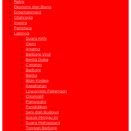
Religi
Ekonomi dan Bisnis
Entertainment
Olahraga
Inspira
Peristiwa
Lainnya
Suara KKN
Opini
Agama
Berbagi Viral
Berita Duka
Catatan
Berbagi
Berita
Iklan Kodeq
Kesehatan
Lowongan Pekerjaan
Otomatif
Pariwisata
Pendidikan
Seni dan Budaya
Sosok Minggu Ini
Suara Mahasiswa
Tangan Berbagi