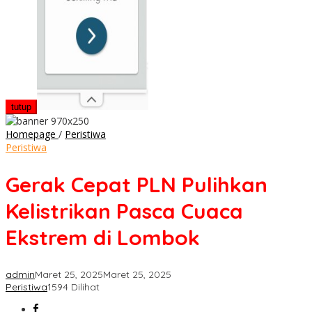
tutup
Gerak
Homepage
/
Peristiwa
Cepat
Peristiwa
PLN
Pulihkan
Gerak Cepat PLN Pulihkan
Kelistrikan
Pasca
Kelistrikan Pasca Cuaca
Cuaca
Ekstrem
Ekstrem di Lombok
di
Lombok
admin
Maret 25, 2025
Maret 25, 2025
Peristiwa
1594 Dilihat