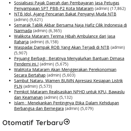
Sosialisasi Pajak Daerah dan Pembayaran Jasa Petugas
Penyampaian SPT PBB-P2 Kota Mataram
(admin)
(17,862)
NTB Idol, Ajang Pencarian Bakat Penyanyi Muda NTB
(admin)
(9,621)
Semarak Tablik Akbar Bersama Naja Hafiz Cilik Indonesia di
Narmada
(admin)
(6,365)
Walikota Mataram Terima Hibah Ambulance dari Jasa
Raharja
(admin)
(6,158)
Waspadai Dampak ROB Yang Akan Terjadi di NTB
(admin)
(5,907)
Pejuang Berbagi : Beratnya Menyalurkan Bantuan Dimasa
Pendemi ini..!
(admin)
(5,675)
WaliKota Mataram Akan Menggerakan Perekonomian
Secara Bertahap
(admin)
(5,603)
Sambut Nataru, Wamen BUMN Apresiasi Kesiapan Listrik
PLN
(admin)
(5,573)
Pemkot Mataram Realisasikan NPHD untuk KPU, Bawaslu
dan Keamanan
(admin)
(5,132)
Islam : Menekankan Pentingnya Etika Dalam Kehidupan
Berbangsa dan Bernegara
(admin)
(5,079)
Otomatif Terbaru