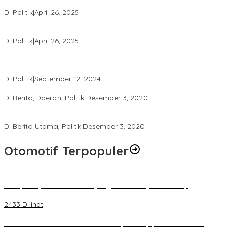
Usai Pimpin DPW PAN NTB, Muazzim Akbar Pimpin DPW PAN Bali
Di Politik
|
April 26, 2025
LAZ Yakin Bisa Berikan yang Terbaik Buat Partai
Di Politik
|
April 26, 2025
Perbedaan Kebijakan Sistem Pemilihan Umum yang Terjadi di
Amerika Serikat dan Indonesia
Di Politik
|
September 12, 2024
Polresta Mataram Siapkan 634 Personel Pengamanan Pilkada
Di Berita, Daerah, Politik
|
Desember 3, 2020
Tingkatkan Pengawasan di TPS, Panwascam Batukliang Gelar
Bimtek Untuk 173 Pengawas TPS
Di Berita Utama, Politik
|
Desember 3, 2020
Otomotif Terpopuler
Berapa Pajak Motor Listrik yang Perlu Dibayarkan? Intip
Penjelasannya Di Sini!
2433 Dilihat
PLN Pastikan Keandalan Listrik Tanpa Kedip pada Race 1 GT