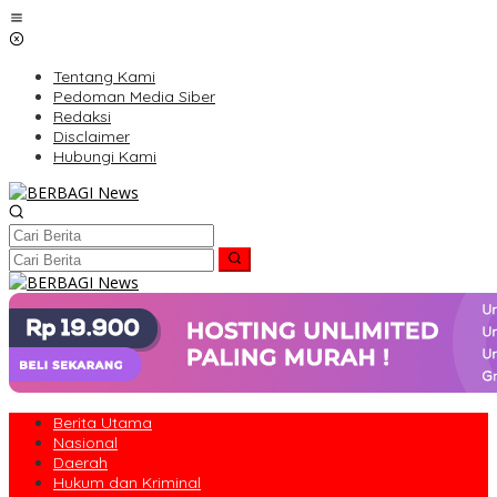
Lewati
ke
konten
Tentang Kami
Pedoman Media Siber
Redaksi
Disclaimer
Hubungi Kami
Berita Utama
Nasional
Daerah
Hukum dan Kriminal