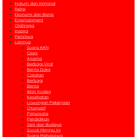
Hukum dan Kriminal
Religi
Ekonomi dan Bisnis
Entertainment
Olahraga
Inspira
Peristiwa
Lainnya
Suara KKN
Opini
Agama
Berbagi Viral
Berita Duka
Catatan
Berbagi
Berita
Iklan Kodeq
Kesehatan
Lowongan Pekerjaan
Otomatif
Pariwisata
Pendidikan
Seni dan Budaya
Sosok Minggu Ini
Suara Mahasiswa