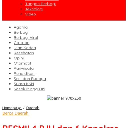
Tangan Berbagi
Teknologi
Video
Agama
Berbagi
Berbagi Viral
Catatan
Iklan Kodeq
Kesehatan
Opini
Otomatif
Pariwisata
Pendidikan
Seni dan Budaya
Suara KKN
Sosok Minggu Ini
RESMI!
Homepage
/
Daerah
4
Berita Daerah
PJU
dan