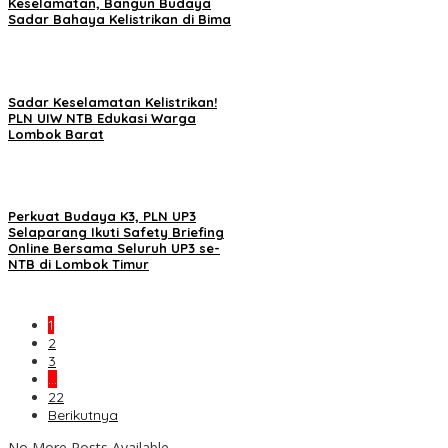
Keselamatan, Bangun Budaya
Sadar Bahaya Kelistrikan di Bima
Sadar Keselamatan Kelistrikan!
PLN UIW NTB Edukasi Warga
Lombok Barat
Perkuat Budaya K3, PLN UP3
Selaparang Ikuti Safety Briefing
Online Bersama Seluruh UP3 se-
NTB di Lombok Timur
1
2
3
…
22
Berikutnya
No More Posts Available.