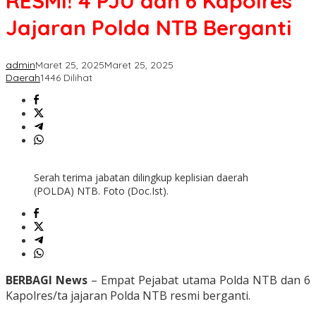
RESMI! 4 PJU dan 6 Kapolres
6
Kapolres
Jajaran Polda NTB Berganti
Jajaran
Polda
NTB
Berganti
admin
Maret 25, 2025
Maret 25, 2025
Daerah
1446 Dilihat
Serah terima jabatan dilingkup keplisian daerah
(POLDA) NTB. Foto (Doc.Ist).
BERBAGI News
– Empat Pejabat utama Polda NTB dan 6
Kapolres/ta jajaran Polda NTB resmi berganti.