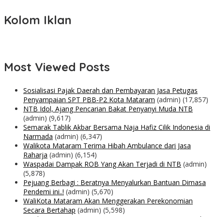
Kolom Iklan
Most Viewed Posts
Sosialisasi Pajak Daerah dan Pembayaran Jasa Petugas
Penyampaian SPT PBB-P2 Kota Mataram
(admin)
(17,857)
NTB Idol, Ajang Pencarian Bakat Penyanyi Muda NTB
(admin)
(9,617)
Semarak Tablik Akbar Bersama Naja Hafiz Cilik Indonesia di
Narmada
(admin)
(6,347)
Walikota Mataram Terima Hibah Ambulance dari Jasa
Raharja
(admin)
(6,154)
Waspadai Dampak ROB Yang Akan Terjadi di NTB
(admin)
(5,878)
Pejuang Berbagi : Beratnya Menyalurkan Bantuan Dimasa
Pendemi ini..!
(admin)
(5,670)
WaliKota Mataram Akan Menggerakan Perekonomian
Secara Bertahap
(admin)
(5,598)