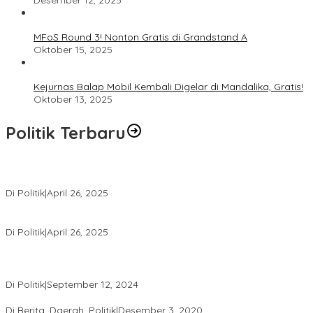
MFoS Round 3! Nonton Gratis di Grandstand A
Oktober 15, 2025
Kejurnas Balap Mobil Kembali Digelar di Mandalika, Gratis!
Oktober 13, 2025
Politik Terbaru
Usai Pimpin DPW PAN NTB, Muazzim Akbar Pimpin DPW PAN Bali
Di Politik
|
April 26, 2025
LAZ Yakin Bisa Berikan yang Terbaik Buat Partai
Di Politik
|
April 26, 2025
Perbedaan Kebijakan Sistem Pemilihan Umum yang Terjadi di
Amerika Serikat dan Indonesia
Di Politik
|
September 12, 2024
Polresta Mataram Siapkan 634 Personel Pengamanan Pilkada
Di Berita, Daerah, Politik
|
Desember 3, 2020