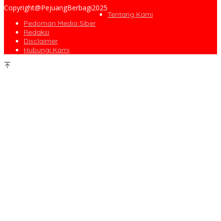
Copyright@PejuangBerbagi2025
Tentang Kami
Pedoman Media Siber
Redaksi
Disclaimer
Hubungi Kami