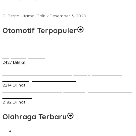
Tingkatkan Pengawasan di TPS, Panwascam Batukliang Gelar
Bimtek Untuk 173 Pengawas TPS
Di Berita Utama, Politik
|
Desember 3, 2020
Otomotif Terpopuler
Berapa Pajak Motor Listrik yang Perlu Dibayarkan? Intip
Penjelasannya Di Sini!
2427 Dilihat
PLN Pastikan Keandalan Listrik Tanpa Kedip pada Race 1 GT
World Challenge Asia 2025 Mandalika
2214 Dilihat
IOF Gelar Rakernas di Lombok, Guna Dongkrak Geliat Otomotif di
Masa Pendemi
2182 Dilihat
Olahraga Terbaru