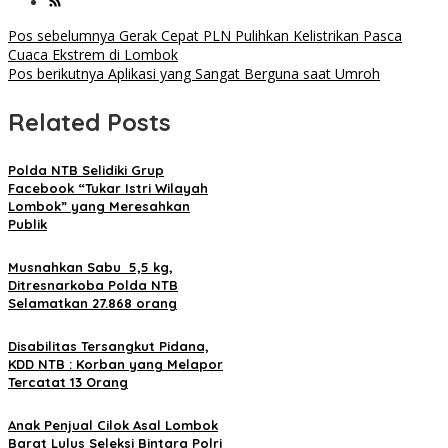
Navigasi
Pos sebelumnya
Gerak Cepat PLN Pulihkan Kelistrikan Pasca
Cuaca Ekstrem di Lombok
pos
Pos berikutnya
Aplikasi yang Sangat Berguna saat Umroh
Related Posts
Polda NTB Selidiki Grup
Facebook “Tukar Istri Wilayah
Lombok” yang Meresahkan
Publik
Musnahkan Sabu 5,5 kg,
Ditresnarkoba Polda NTB
Selamatkan 27.868 orang
Disabilitas Tersangkut Pidana,
KDD NTB : Korban yang Melapor
Tercatat 13 Orang
Anak Penjual Cilok Asal Lombok
Barat Lulus Seleksi Bintara Polri