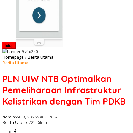
tutup
PLN
Homepage
/
Berita Utama
UIW
Berita Utama
NTB
Optimalkan
PLN UIW NTB Optimalkan
Pemeliharaan
Infrastruktur
Pemeliharaan Infrastruktur
Kelistrikan
dengan
Kelistrikan dengan Tim PDKB
Tim
PDKB
admin
Mei 8, 2026
Mei 8, 2026
Berita Utama
721 Dilihat