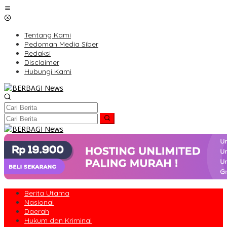
Lewati
ke
konten
Tentang Kami
Pedoman Media Siber
Redaksi
Disclaimer
Hubungi Kami
Berita Utama
Nasional
Daerah
Hukum dan Kriminal