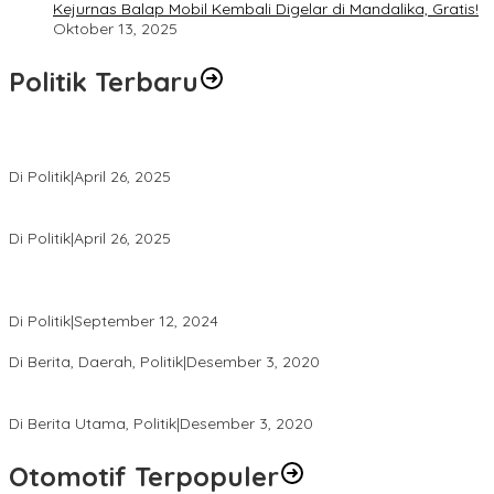
Kejurnas Balap Mobil Kembali Digelar di Mandalika, Gratis!
Oktober 13, 2025
Politik Terbaru
Usai Pimpin DPW PAN NTB, Muazzim Akbar Pimpin DPW PAN Bali
Di Politik
|
April 26, 2025
LAZ Yakin Bisa Berikan yang Terbaik Buat Partai
Di Politik
|
April 26, 2025
Perbedaan Kebijakan Sistem Pemilihan Umum yang Terjadi di
Amerika Serikat dan Indonesia
Di Politik
|
September 12, 2024
Polresta Mataram Siapkan 634 Personel Pengamanan Pilkada
Di Berita, Daerah, Politik
|
Desember 3, 2020
Tingkatkan Pengawasan di TPS, Panwascam Batukliang Gelar
Bimtek Untuk 173 Pengawas TPS
Di Berita Utama, Politik
|
Desember 3, 2020
Otomotif Terpopuler