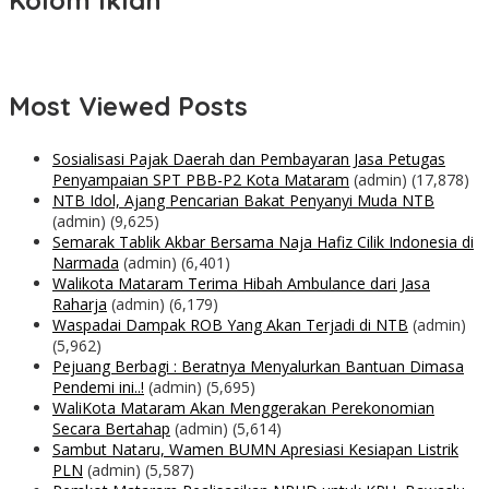
Kolom Iklan
Most Viewed Posts
Sosialisasi Pajak Daerah dan Pembayaran Jasa Petugas
Penyampaian SPT PBB-P2 Kota Mataram
(admin)
(17,878)
NTB Idol, Ajang Pencarian Bakat Penyanyi Muda NTB
(admin)
(9,625)
Semarak Tablik Akbar Bersama Naja Hafiz Cilik Indonesia di
Narmada
(admin)
(6,401)
Walikota Mataram Terima Hibah Ambulance dari Jasa
Raharja
(admin)
(6,179)
Waspadai Dampak ROB Yang Akan Terjadi di NTB
(admin)
(5,962)
Pejuang Berbagi : Beratnya Menyalurkan Bantuan Dimasa
Pendemi ini..!
(admin)
(5,695)
WaliKota Mataram Akan Menggerakan Perekonomian
Secara Bertahap
(admin)
(5,614)
Sambut Nataru, Wamen BUMN Apresiasi Kesiapan Listrik
PLN
(admin)
(5,587)