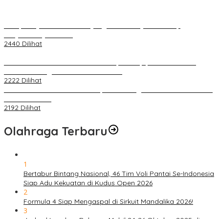
Berapa Pajak Motor Listrik yang Perlu Dibayarkan? Intip
Penjelasannya Di Sini!
2440 Dilihat
PLN Pastikan Keandalan Listrik Tanpa Kedip pada Race 1 GT
World Challenge Asia 2025 Mandalika
2222 Dilihat
IOF Gelar Rakernas di Lombok, Guna Dongkrak Geliat Otomotif di
Masa Pendemi
2192 Dilihat
Olahraga Terbaru
1
Bertabur Bintang Nasional, 46 Tim Voli Pantai Se-Indonesia
Siap Adu Kekuatan di Kudus Open 2026
2
Formula 4 Siap Mengaspal di Sirkuit Mandalika 2026!
3