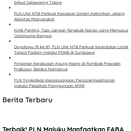
Sirkuit Selawaring Tidore
PLN UIW NTB Perkuat Kesiapan Sistem Kelistrikan Jelang
Aktivitas Masyarakat
Kritik Penting, Tapi Jangan Terjebak Narasi yang Memupus
Optimisme Bangsa
Dirgahayu RI ke-81, PLN UIW NTB Perkuat Keandalan Listrik
Tanpa Padam melalui PDKB di Sumbawa
Pimpinan Kejaksaan Agung Resmi di Rombak Presiden
Prabowo, Berikut Namanya
PLN Tingkatkan Kesiapsiagaan Personel Keamanan
melalui Pelatihan Penggunaan APAR
Berita Terbaru
Terbaik! PLN Maluku Manfaatkan FABA