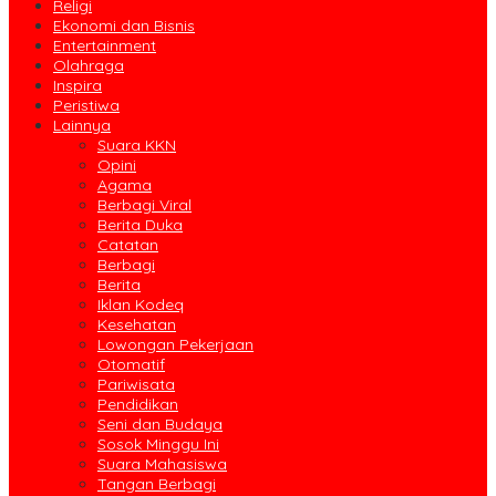
Religi
Ekonomi dan Bisnis
Entertainment
Olahraga
Inspira
Peristiwa
Lainnya
Suara KKN
Opini
Agama
Berbagi Viral
Berita Duka
Catatan
Berbagi
Berita
Iklan Kodeq
Kesehatan
Lowongan Pekerjaan
Otomatif
Pariwisata
Pendidikan
Seni dan Budaya
Sosok Minggu Ini
Suara Mahasiswa
Tangan Berbagi